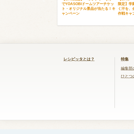
でYOASOBIドームツアーチケッ
限定】学
ト・オリジナル景品が当たる！キ
く汗を、
ャンペーン
作戦キャ
レシピッタとは？
特集
編集部
ひとつ