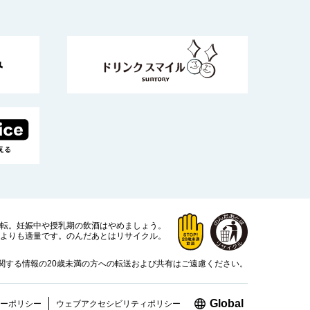
運転。
妊娠中や授乳期の飲酒はやめましょう。
よりも適量です。
のんだあとはリサイクル。
関する情報の20歳未満の方への転送および共有はご遠慮ください。
新しいウィン
Global
ーポリシー
ウェブアクセシビリティ
ポリシー