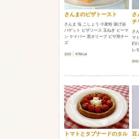
さんまのピザトースト
さ
チ
さんま 塩 こしょう 小麦粉 揚げ油
バゲット ピザソース 玉ねぎ ピーマ
さん
ン ケイパー 黒オリーブ ピザ用チー
マ
ズ
E
レ
10分
476kcal
20分
トマトとタプナードのタル
豆