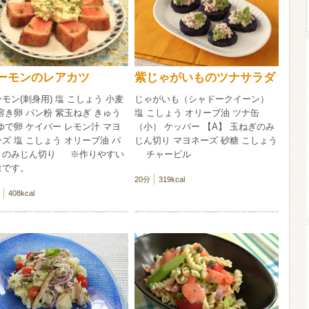
ウイスキー）
ウイスキー・ブランデー
焼酎
ーモンのレアカツ
紫じゃがいものツナサラダ
モン(刺身用) 塩 こしょう 小麦
じゃがいも（シャドークイーン）
検索
溶き卵 パン粉 紫玉ねぎ きゅう
塩 こしょう オリーブ油 ツナ缶
ゆで卵 ケイパー レモン汁 マヨ
（小） ケッパー 【A】 玉ねぎのみ
ズ 塩 こしょう オリーブ油 パ
じん切り マヨネーズ 砂糖 こしょう
リのみじん切り ※作りやすい
チャービル
量です。
20分
319kcal
408kcal