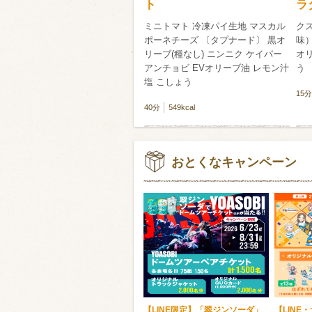
ト
ラ
ミニトマト 冷凍パイ生地 マスカル
ク
ポーネチーズ 〔タプナード〕 黒オ
味）
リーブ(種なし) ニンニク ケイパー
オ
アンチョビ EVオリーブ油 レモン汁
う
塩 こしょう
15分
40分
549kcal
おとくなキャンペーン
【LINE限定】「翠ジンソーダ」
【LINE