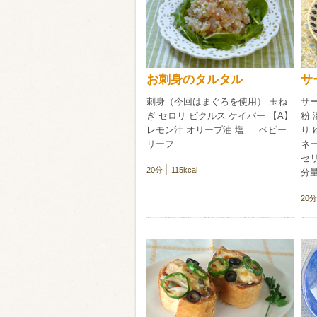
類・穀物
ビール
ハイボール（
お刺身のタルタル
サ
赤ワイン
白ワイン
刺身（今回はまぐろを使用） 玉ね
サー
ぎ セロリ ピクルス ケイパー 【A】
粉 
レモン汁 オリーブ油 塩 ベビー
り 
リーフ
ネー
セ
20分
115kcal
分
20分