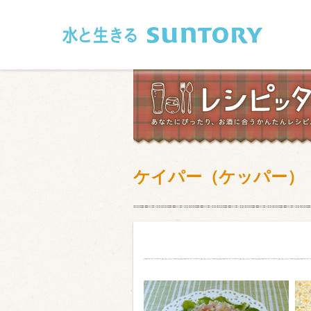
このページの本文へ移動
ケイパー（ケッパー）
和食
洋食
フレンチ
アジア・エス
肉
魚介類
卵・乳製品
豆腐・豆類
お米・麺
その他