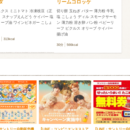
ダ
リームコロッケ
スクス ミニトマト 冷凍枝豆（正
切り餅 玉ねぎ バター 薄力粉 牛乳
 スナップえんどう ケイパー 塩
塩 こしょう ディル スモークサーモ
リーブ油 ワインビネガー こしょ
ン 薄力粉 溶き卵 パン粉 ベビーリ
ーフ ピクルス オリーブ ケイパー
揚げ油
313kcal
30分
566kcal
・サントリー自動販売機
【LINE・コンビニエンスストア
【LINE・サントリー