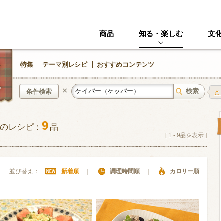
商品
知る・楽しむ
文
特集
テーマ別レシピ
おすすめコンテンツ
×
条件検索
と
9
のレシピ：
品
中華風
イタリアン
[
1
-
9
品を表示 ]
ニック
その他・創作料理
スイーツ
並び替え：
新着順
｜
調理時間順
｜
カロリー順
野菜・いも類
きのこ
加工食品系
くだもの