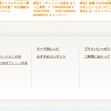
園アイドルマスター 輝
限定】「サントリー天然水 きり
限定】抽選で5,000名
全力応援！ 水分補給大
っと果実」×「TOMORROW X
のぜったいうまい!!た
ンペーン
TOGETHER」 OUR SHINING
券当たる！キャンペー
MOMENTS キャンペーン
テーマ別レシピ
プライバシーポリ
のいちおし特集
おすすめコンテンツ
ご利用にあたって
の食材アレンジ特集