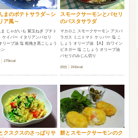
んまのポテトサラダ～シ
スモークサーモンとパセリ
信州富士見町
ブリュット 2
リア風～
のパスタサラダ
750ml瓶
2026年7月
ま じゃがいも 紫玉ねぎ プチト
マカロニ スモークサーモン アスパ
ト ケイパー イタリアンパセリ
ラガス ミニトマト ケッパー 塩 こ
Vオリーブ油 塩 粗挽き黒こしょう
しょう オリーブ油 【A】 白ワイン
モン
ビネガー 塩 こしょう オリーブ油
パセリのみじん切り
275kcal
20分
241kcal
とクスクスのさっぱりサ
餅とスモークサーモンのク