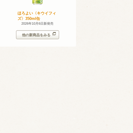
無添加のお
ほろよい〈キウイフィ
ほろよい〈レモネード
ン。スパー
ズ〉350ml缶
サワー〉350ml缶
シークヮー
7日新発売
2026年10月6日新発売
2026年10月6日新発売
350ml
他の新商品をみる