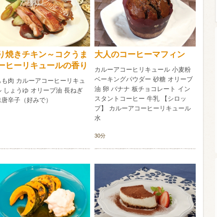
ウイスキー）
ウイスキー・ブランデー
焼酎
り焼きチキン～コクうま
大人のコーヒーマフィン
ーヒーリキュールの香り
カルーアコーヒリキュール 小麦粉
検索
ベーキングパウダー 砂糖 オリーブ
もも肉 カルーアコーヒーリキュ
油 卵 バナナ 板チョコレート イン
 しょうゆ オリーブ油 長ねぎ
スタントコーヒー 牛乳 【シロッ
味唐辛子（好みで）
プ】 カルーアコーヒーリキュール
水
30分