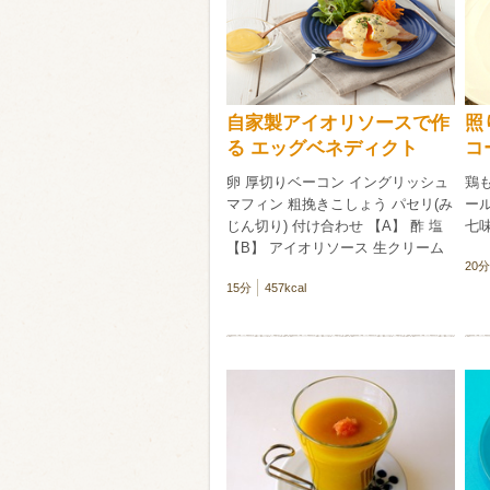
類・穀物
ビール
ハイボール（
自家製アイオリソースで作
照
赤ワイン
白ワイン
る エッグベネディクト
コ
卵 厚切りベーコン イングリッシュ
鶏
マフィン 粗挽きこしょう パセリ(み
ール
じん切り) 付け合わせ 【A】 酢 塩
七
【B】 アイオリソース 生クリーム
20分
15分
457kcal