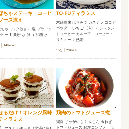
ぼちゃステーキ コーヒ
TO-FUティラミス
酸化防止剤
いしいワイ
ソース添え
木綿豆腐 はちみつ カステラ ココア
クリング 〈
2026年7月
パウダー いちご 〔A〕 インスタン
サー＆レモン〉
ぼちゃ（ワタ抜き） 塩 ブラック
缶
トコーヒー カルーア・コーヒー・
ヒー 片栗粉 水 卵白 砂糖 水
リキュール 熱湯
149kcal
15分
294kcal
ぜるだけ！オレンジ風味
鶏肉のトマトジュース煮
ティラミス
鶏肉 じゃがいも にんじん 玉ねぎ
トマトジュース 顆粒コンソメ しょ
A】 マスカルポーネ（常温に戻し