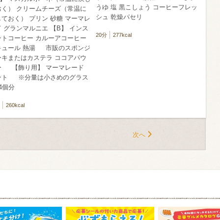
うゆ 塩 黒こしょう コーヒーフレッ
おく） クリームチーズ（常温に
シュ 乾燥パセリ
ておく） プリン 砂糖 マーマレ
 グランマルニエ 【B】 インス
20分
277kcal
ントコーヒー カルーアコーヒー
キュール 熱湯 市販のスポンジ
ーキまたはカステラ ココアパウ
ー 【飾り用】 マーマレード
ント ※分量は小さめのグラス
4個分
260kcal
次へ