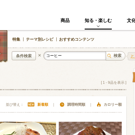
商品
知る・楽しむ
文
特集
テーマ別レシピ
おすすめコンテンツ
×
条件検索
と
中華風
イタリアン
[
1
-
9
品を表示 ]
ニック
その他・創作料理
スイーツ
並び替え：
新着順
｜
調理時間順
｜
カロリー順
野菜・いも類
きのこ
加工食品系
くだもの