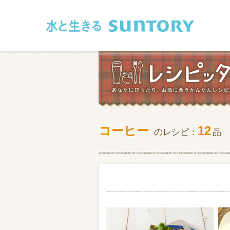
このページの本文へ移動
コーヒー
12
のレシピ：
品
和食
洋食
フレンチ
アジア・エス
肉
魚介類
卵・乳製品
豆腐・豆類
お米・麺
その他