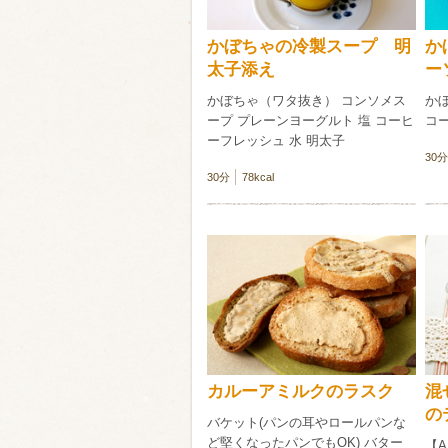
かぼちゃの冷製スープ 明
か
太子添え
ー
かぼちゃ（ワタ抜き） コンソメス
か
ープ プレーンヨーグルト 塩 コーヒ
コー
ーフレッシュ 水 明太子
30分
30分
78kcal
カルーアミルクのラスク
混
の
バケット(パンの耳やロールパンな
ど堅くなったパンでもOK) バター
【