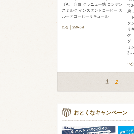
〔A〕 卵白 グラニュー糖 コンデン
て
スミルク インスタントコーヒー カ
戻し
ルーアコーヒーリキュール
ード
タ
25分
250kcal
リ
ケ
ダ
ミ
3～
15分
1
2
おとくなキャンペーン