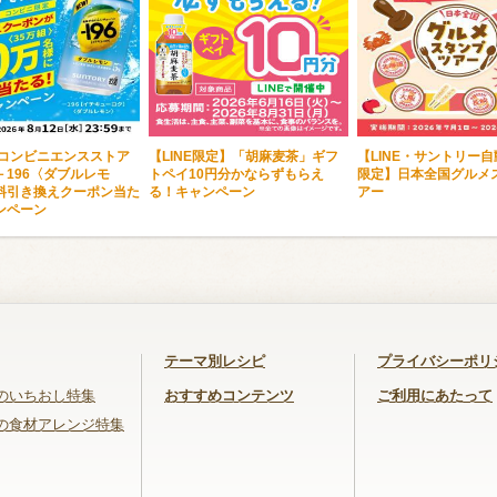
・コンビニエンスストア
【LINE限定】「胡麻麦茶」ギフ
【LINE・サントリー
－196〈ダブルレモ
トペイ10円分かならずもらえ
限定】日本全国グルメ
料引き換えクーポン当た
る！キャンペーン
アー
ンペーン
テーマ別レシピ
プライバシーポリ
のいちおし特集
おすすめコンテンツ
ご利用にあたって
の食材アレンジ特集