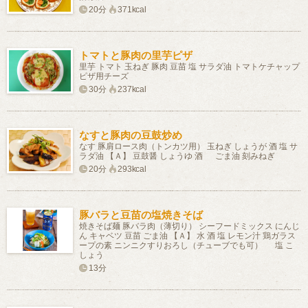
20分
371kcal
トマトと豚肉の里芋ピザ
里芋 トマト 玉ねぎ 豚肉 豆苗 塩 サラダ油 トマトケチャップ
ピザ用チーズ
30分
237kcal
なすと豚肉の豆鼓炒め
なす 豚肩ロース肉（トンカツ用） 玉ねぎ しょうが 酒 塩 サ
ラダ油 【Ａ】 豆鼓醤 しょうゆ 酒 ごま油 刻みねぎ
20分
293kcal
豚バラと豆苗の塩焼きそば
焼きそば麺 豚バラ肉（薄切り） シーフードミックス にんじ
ん キャベツ 豆苗 ごま油 【Ａ】 水 酒 塩 レモン汁 鶏ガラス
ープの素 ニンニクすりおろし（チューブでも可） 塩 こ
しょう
13分