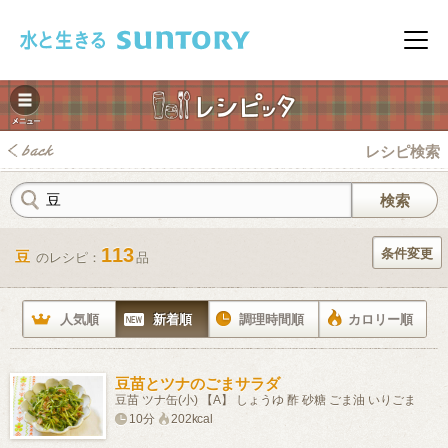
このページの本文へ移動
メニ
レシピ検索
113
条件変更
豆
のレシピ：
品
みレシピ
人気順
新着順
調理時間順
カロリー順
豆苗とツナのごまサラダ
豆苗 ツナ缶(小) 【A】 しょうゆ 酢 砂糖 ごま油 いりごま
10分
202kcal