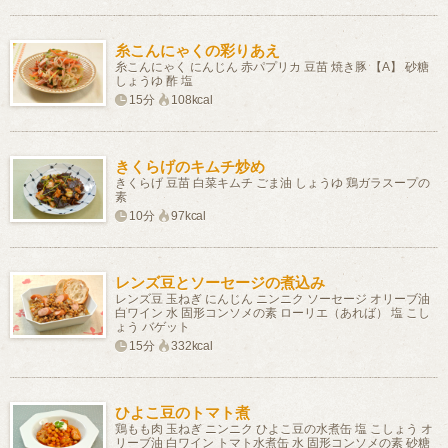
糸こんにゃくの彩りあえ
糸こんにゃく にんじん 赤パプリカ 豆苗 焼き豚 【A】 砂糖
しょうゆ 酢 塩
15分
108kcal
きくらげのキムチ炒め
きくらげ 豆苗 白菜キムチ ごま油 しょうゆ 鶏ガラスープの
素
10分
97kcal
レンズ豆とソーセージの煮込み
レンズ豆 玉ねぎ にんじん ニンニク ソーセージ オリーブ油
白ワイン 水 固形コンソメの素 ローリエ（あれば） 塩 こし
ょう バゲット
15分
332kcal
ひよこ豆のトマト煮
鶏もも肉 玉ねぎ ニンニク ひよこ豆の水煮缶 塩 こしょう オ
リーブ油 白ワイン トマト水煮缶 水 固形コンソメの素 砂糖