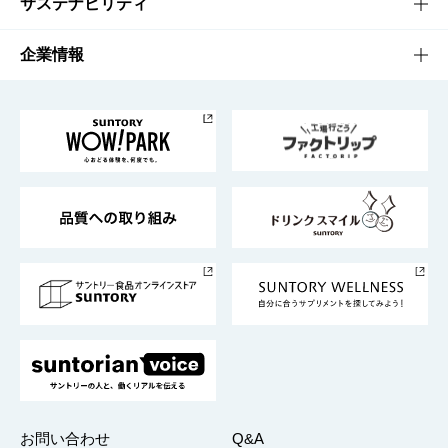
キャンペーン
文化・スポーツTOP
サステナビリティ
栄養成分一覧
工場見学
サントリーホール
サステナビリティTOP
企業情報
お料理・お酒レシピ
サントリー美術館
トップメッセージ
企業情報TOP
地域情報
サントリーサンバーズ大阪
サントリーが考えるサステナビリティ経営
企業概要
東京サントリーサンゴリアス
ESG情報ポータル
グループ企業一覧
サントリースポーツ
サステナビリティストーリーズ
事業所一覧
採用情報
お問い合わせ
Q&A