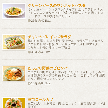
グリーンピースのワンポットパスタ
うすい豆 ベーコン（ブロックタイプ） 玉ねぎ フジッリ お
ろしニンニク オリーブ油 【A】 水 顆粒コンソメ 塩 こしょ
う 粉チーズ 粗挽き黒こしょう
25分
471kcal
チキンのグレインズサラダ
鶏もも肉 塩 こしょう 押し麦 ケール（サラダ用） きゅうり
ミニトマト 紫玉ねぎ コーン サラダ油 【Ａ】 粒マスタード
はちみつ レモン汁 オリーブ油 塩
30分
408kcal
たっぷり野菜のビビンバ
牛こま切れ肉 豆もやし 青ねぎ にんじん 【Ａ】 しょうゆ ご
ま油 鶏ガラスープの素 白すりごま 塩 ご飯 サラダ油 焼肉
のタレ 温泉卵 コチュジャン
15分
848kcal
豆苗ロールカツ
豆苗 にんじん 豚薄切り肉 塩 こしょう 小麦粉 溶き卵 パン粉
揚げ油