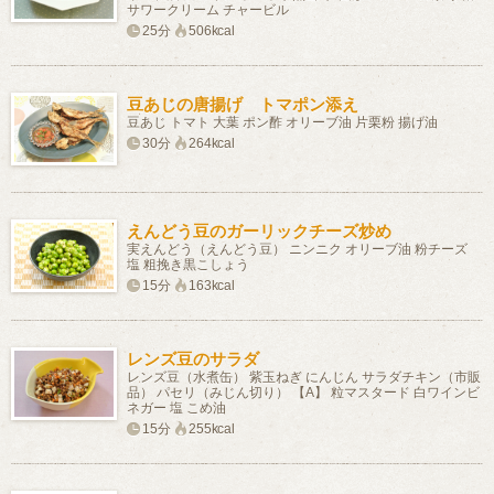
サワークリーム チャービル
25分
506kcal
豆あじの唐揚げ トマポン添え
豆あじ トマト 大葉 ポン酢 オリーブ油 片栗粉 揚げ油
30分
264kcal
えんどう豆のガーリックチーズ炒め
実えんどう（えんどう豆） ニンニク オリーブ油 粉チーズ
塩 粗挽き黒こしょう
15分
163kcal
レンズ豆のサラダ
レンズ豆（水煮缶） 紫玉ねぎ にんじん サラダチキン（市販
品） パセリ（みじん切り） 【A】 粒マスタード 白ワインビ
ネガー 塩 こめ油
15分
255kcal