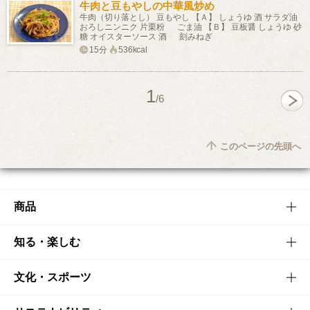
牛肉と豆もやしの中華風炒め
牛肉（切り落とし） 豆もやし 【Ａ】 しょうゆ 酒 サラダ油
おろしニンニク 片栗粉 ごま油 【Ｂ】 豆板醤 しょうゆ 砂
糖 オイスターソース 酒 刻みねぎ
15分
536kcal
1
/6
このページの先頭へ
商品
商品TOP
知る・楽しむ
商品一覧
知る・楽しむTOP
文化・スポーツ
商品発売情報