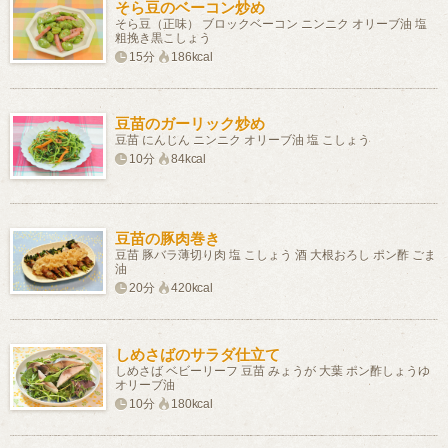
そら豆のベーコン炒め
そら豆（正味） ブロックベーコン ニンニク オリーブ油 塩
粗挽き黒こしょう
15分
186kcal
豆苗のガーリック炒め
豆苗 にんじん ニンニク オリーブ油 塩 こしょう
10分
84kcal
豆苗の豚肉巻き
豆苗 豚バラ薄切り肉 塩 こしょう 酒 大根おろし ポン酢 ごま
油
20分
420kcal
しめさばのサラダ仕立て
しめさば ベビーリーフ 豆苗 みょうが 大葉 ポン酢しょうゆ
オリーブ油
10分
180kcal