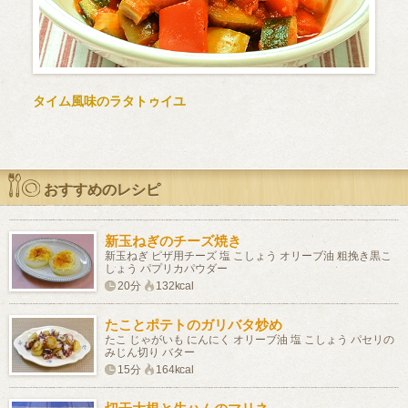
タイム風味のラタトゥイユ
おすすめのレシピ
新玉ねぎのチーズ焼き
新玉ねぎ ピザ用チーズ 塩 こしょう オリーブ油 粗挽き黒こ
しょう パプリカパウダー
20分
132kcal
たことポテトのガリバタ炒め
たこ じゃがいも にんにく オリーブ油 塩 こしょう パセリの
みじん切り バター
15分
164kcal