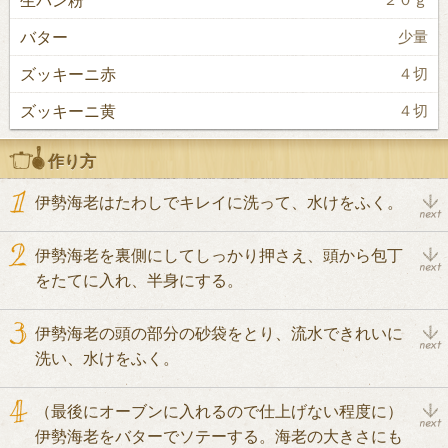
バター
少量
ズッキーニ赤
４切
ズッキーニ黄
４切
作り方
伊勢海老はたわしでキレイに洗って、水けをふく。
伊勢海老を裏側にしてしっかり押さえ、頭から包丁
をたてに入れ、半身にする。
伊勢海老の頭の部分の砂袋をとり、流水できれいに
洗い、水けをふく。
（最後にオーブンに入れるので仕上げない程度に）
伊勢海老をバターでソテーする。海老の大きさにも