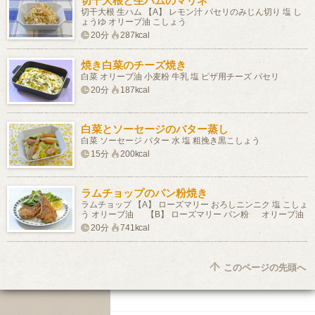
切干大根と生ハムのマリネ
切干大根 生ハム 【A】 レモン汁 パセリのみじん切り 塩 し
ょうゆ オリーブ油 こしょう
20分
287kcal
焼き白菜のチーズ焼き
白菜 オリーブ油 小麦粉 牛乳 塩 ピザ用チーズ パセリ
20分
187kcal
白菜とソーセージのバター蒸し
白菜 ソーセージ バター 水 塩 粗挽き黒こしょう
15分
200kcal
ラムチョップのパン粉焼き
ラムチョップ 【A】 ローズマリー おろしニンニク 塩 こしょ
う オリーブ油 【B】 ローズマリー パン粉 オリーブ油
20分
741kcal
このページの先頭へ