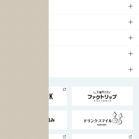
商品
商品TOP
知る・楽しむ
商品一覧
知る・楽しむTOP
文化・スポーツ
商品発売情報
キャンペーン
文化・スポーツTOP
サステナビリティ
栄養成分一覧
工場見学
サントリーホール
サステナビリティTOP
企業情報
お料理・お酒レシピ
サントリー美術館
トップメッセージ
企業情報TOP
地域情報
サントリーサンバーズ大阪
サントリーが考えるサステナビリティ経営
企業概要
東京サントリーサンゴリアス
ESG情報ポータル
グループ企業一覧
サントリースポーツ
サステナビリティストーリーズ
事業所一覧