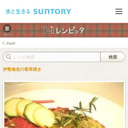
このページの本文へ移動
メニ
伊勢海老の香草焼き
みレシピ