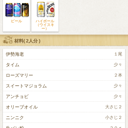
ビール
ハイボール
（ウイスキ
ー）
材料(
2人分
)
伊勢海老
１尾
タイム
少々
ローズマリー
２本
スイートマジョラム
少々
アンチョビ
少々
オリーブオイル
大さじ２
ニンニク
小さじ２
生パン粉
２０ｇ