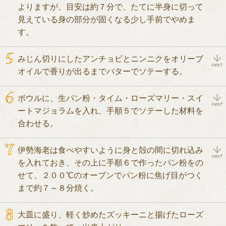
よりますが、目安は約７分で、たてに半身に切って
見えている身の部分が固くなる少し手前でやめま
す。
みじん切りにしたアンチョビとニンニクをオリーブ
オイルで香りが出るまでバターでソテーする。
ボウルに、生パン粉・タイム・ローズマリー・スイ
ートマジョラムを入れ、手順５でソテーした材料を
合わせる。
伊勢海老は食べやすいように身と殻の間に切れ込み
を入れておき、その上に手順６で作ったパン粉をの
せて、２００℃のオーブンでパン粉に焦げ目がつく
まで約７～８分焼く。
大皿に盛り、軽く炒めたズッキーニと揚げたローズ