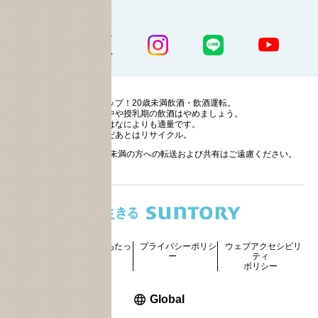
公式SNS一覧
ストップ！20歳未満飲酒・飲酒運転。
妊娠中や授乳期の飲酒はやめましょう。
お酒はなによりも適量です。
のんだあとはリサイクル。
お酒に関する情報の20歳未満の方への転送および共有はご遠慮ください。
サイトマッ
ご利用にあたっ
プライバシーポリシ
ウェブアクセシビリ
プ
て
ー
ティ
ポリシー
新しいウィンドウで開く
Global