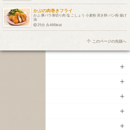
かぶの肉巻きフライ
かぶ 豚バラ薄切り肉 塩 こしょう 小麦粉 溶き卵 パン粉 揚げ
油
25分
486kcal
このページの先頭へ
商品
商品TOP
知る・楽しむ
商品一覧
知る・楽しむTOP
文化・スポーツ
商品発売情報
キャンペーン
文化・スポーツTOP
サステナビリティ
栄養成分一覧
工場見学
サントリーホール
サステナビリティTOP
企業情報