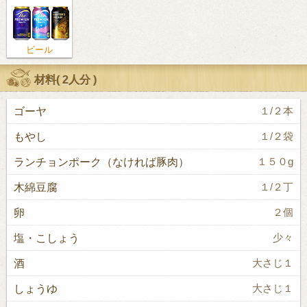
ビール
材料(
2人分
)
ゴーヤ
１/２本
もやし
１/２袋
ランチョンポーク（なければ豚肉）
１５０g
木綿豆腐
１/２丁
卵
２個
塩・こしょう
少々
酒
大さじ１
しょうゆ
大さじ１