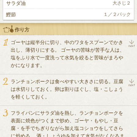
サラダ油
大さじ２
鰹節
１／２パック
作り方
ゴーヤは縦半分に切り、中のワタをスプーンでかき
出し、薄切りにする。 ゴーヤの苦味が苦手な人は、
塩をふり水で一度洗って水気を絞ると苦味がまろや
かになります。
ランチョンポークは食べやすい大きさに切る。豆腐
は水切りしておく。卵は割りほぐし、塩・こしょう
を軽くしておく。
フライパンにサラダ油を熱し、ランチョンポークを
表面に焼色がつくまで炒め、ゴーヤ・もやし・豆
腐・を手でちぎりながら加え塩コショウをしてさら
に炒める。 酒・しょうゆを加えて水気がなくなるま