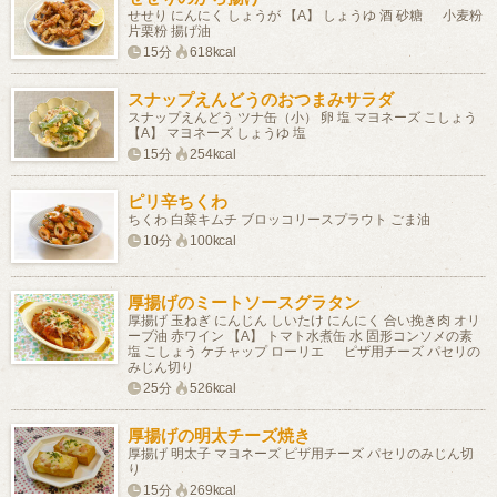
せせり にんにく しょうが 【A】 しょうゆ 酒 砂糖 小麦粉
片栗粉 揚げ油
15分
618kcal
スナップえんどうのおつまみサラダ
スナップえんどう ツナ缶（小） 卵 塩 マヨネーズ こしょう
【A】 マヨネーズ しょうゆ 塩
15分
254kcal
ピリ辛ちくわ
ちくわ 白菜キムチ ブロッコリースプラウト ごま油
10分
100kcal
厚揚げのミートソースグラタン
厚揚げ 玉ねぎ にんじん しいたけ にんにく 合い挽き肉 オリ
ーブ油 赤ワイン 【A】 トマト水煮缶 水 固形コンソメの素
塩 こしょう ケチャップ ローリエ ピザ用チーズ パセリの
みじん切り
25分
526kcal
厚揚げの明太チーズ焼き
厚揚げ 明太子 マヨネーズ ピザ用チーズ パセリのみじん切
り
15分
269kcal