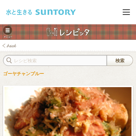
このページの本文へ移動
メニ
ゴーヤチャンプルー
みレシピ