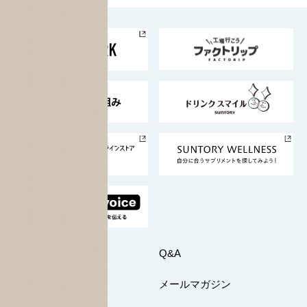
お料理・お酒レシピ
サントリー美術館
トップメッセージ
企業情報TOP
地域情報
サントリーサンバーズ大阪
サントリーが考えるサステナビリティ経営
企業概要
東京サントリーサンゴリアス
ESG情報ポータル
グループ企業一覧
サントリースポーツ
サステナビリティストーリーズ
事業所一覧
採用情報
お問い合わせ
Q&A
マイページ
メールマガジン