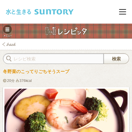
このページの本文へ移動
メニ
冬野菜のこってりごちそうスープ
20分
376kcal
みレシピ