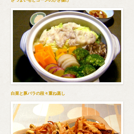
白菜と豚バラの段々重ね蒸し