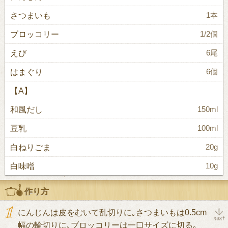
さつまいも
1本
ブロッコリー
1/2個
えび
6尾
はまぐり
6個
【A】
和風だし
150ml
豆乳
100ml
白ねりごま
20g
白味噌
10g
作り方
にんじんは皮をむいて乱切りに｡さつまいもは0.5cm
幅の輪切りに､ブロッコリーは一口サイズに切る｡