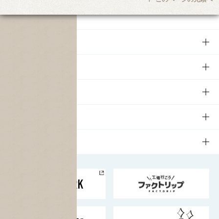
商品
商品TOP
知る・楽しむ
商品一覧
知る・楽しむTOP
文化・スポーツ
商品発売情報
キャンペーン
文化・スポーツTOP
サステナビリティ
栄養成分一覧
工場見学
サントリーホール
サステナビリティTOP
企業情報
お料理・お酒レシピ
サントリー美術館
トップメッセージ
企業情報TOP
地域情報
サントリーサンバーズ大阪
サントリーが考えるサステナビリティ経営
企業概要
東京サントリーサンゴリアス
ESG情報ポータル
グループ企業一覧