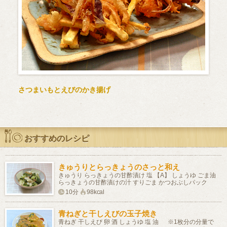
さつまいもとえびのかき揚げ
おすすめのレシピ
きゅうりとらっきょうのさっと和え
きゅうり らっきょうの甘酢漬け 塩 【A】 しょうゆ ごま油
らっきょうの甘酢漬けの汁 すりごま かつおぶしパック
10分
98kcal
青ねぎと干しえびの玉子焼き
青ねぎ 干しえび 卵 酒 しょうゆ 塩 油 ※1枚分の分量で