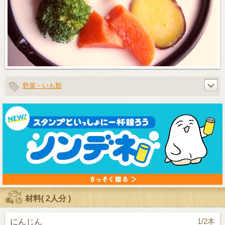
野菜・いも類
材料(
2人分
)
にんじん
1/2本