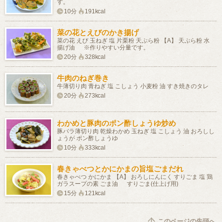
す。
10分
191kcal
菜の花とえびのかき揚げ
菜の花 えび 玉ねぎ 塩 片栗粉 天ぷら粉 【A】 天ぷら粉 水
揚げ油 ※作りやすい分量です。
20分
328kcal
牛肉のねぎ巻き
牛薄切り肉 青ねぎ 塩 こしょう 小麦粉 油 すき焼きのタレ
20分
273kcal
わかめと豚肉のポン酢しょうゆ炒め
豚バラ薄切り肉 乾燥わかめ 玉ねぎ 塩 こしょう 油 おろしし
ょうが ポン酢しょうゆ
10分
333kcal
春きゃべつとかにかまの旨塩ごまだれ
春きゃべつ かにかま 【A】 おろしにんにく すりごま 塩 鶏
ガラスープの素 ごま油 すりごま(仕上げ用)
15分
121kcal
このページの先頭へ