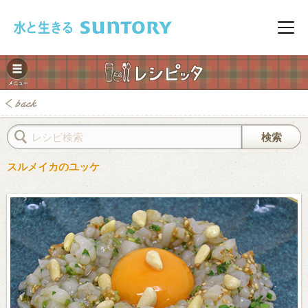
このページの本文へ移動
メニ
スルメイカのユッケ
みレシピ