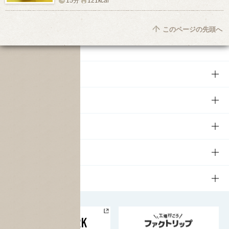
15分
121kcal
このページの先頭へ
商品
商品TOP
知る・楽しむ
商品一覧
知る・楽しむTOP
文化・スポーツ
商品発売情報
キャンペーン
文化・スポーツTOP
サステナビリティ
栄養成分一覧
工場見学
サントリーホール
サステナビリティTOP
企業情報
お料理・お酒レシピ
サントリー美術館
トップメッセージ
企業情報TOP
地域情報
サントリーサンバーズ大阪
サントリーが考えるサステナビリティ経営
企業概要