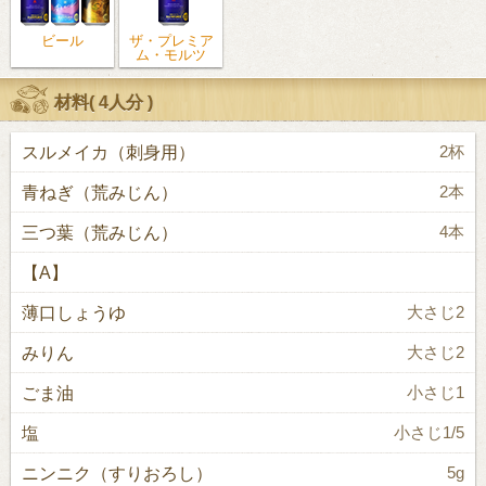
ビール
ザ・プレミア
ム・モルツ
材料(
4人分
)
スルメイカ（刺身用）
2杯
青ねぎ（荒みじん）
2本
三つ葉（荒みじん）
4本
【A】
薄口しょうゆ
大さじ2
みりん
大さじ2
ごま油
小さじ1
塩
小さじ1/5
ニンニク（すりおろし）
5g