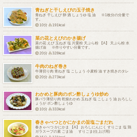
青ねぎと干しえびの玉子焼き
青ねぎ 干しえび 卵 酒 しょうゆ 塩 油 ※1枚分の分量で
す。
10分
191kcal
菜の花とえびのかき揚げ
菜の花 えび 玉ねぎ 塩 片栗粉 天ぷら粉 【A】 天ぷら粉 水
揚げ油 ※作りやすい分量です。
20分
328kcal
牛肉のねぎ巻き
牛薄切り肉 青ねぎ 塩 こしょう 小麦粉 油 すき焼きのタレ
20分
273kcal
わかめと豚肉のポン酢しょうゆ炒め
豚バラ薄切り肉 乾燥わかめ 玉ねぎ 塩 こしょう 油 おろしし
ょうが ポン酢しょうゆ
10分
333kcal
春きゃべつとかにかまの旨塩ごまだれ
春きゃべつ かにかま 【A】 おろしにんにく すりごま 塩 鶏
ガラスープの素 ごま油 すりごま(仕上げ用)