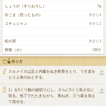
しょうが（すりおろし）
5g
白ごま（煎ったもの）
大さじ1
コチュジャン
小さじ1
松の実
大さじ1
卵黄（小）
2個分
作り方
スルメイカは足と内臓をぬき軟骨をとり、うす皮を
とり上身のみとする。
1）を5ミリ幅の細切りにし、さらに5ミリ長さ位に
切る。包丁でたたきながら、青ねぎ、三つ葉を加え
て混ぜる。