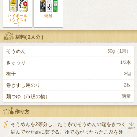
ハイボール
焼酎
（ウイスキ
ー）
材料(
2人分
)
そうめん
50g（1束）
きゅうり
1/2本
梅干
2個
巻きすし用のり
2枚
麺つゆ（市販の物）
適量
作り方
そうめんを2等分し、たこ糸でそうめんの端をきつく
結んでかために茹でる。ゆであがったらたこ糸を外