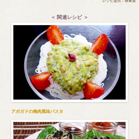
レシピ提供：槇峯愛
＜ 関連レシピ ＞
アボガドの梅肉風味パスタ