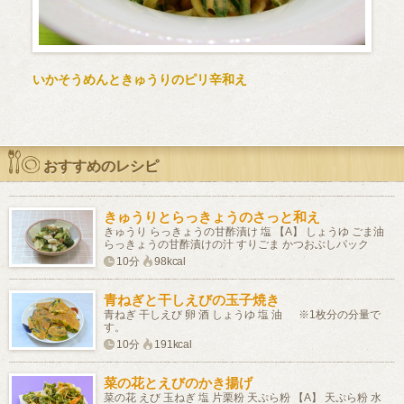
いかそうめんときゅうりのピリ辛和え
おすすめのレシピ
きゅうりとらっきょうのさっと和え
きゅうり らっきょうの甘酢漬け 塩 【A】 しょうゆ ごま油
らっきょうの甘酢漬けの汁 すりごま かつおぶしパック
10分
98kcal
青ねぎと干しえびの玉子焼き
青ねぎ 干しえび 卵 酒 しょうゆ 塩 油 ※1枚分の分量で
す。
10分
191kcal
菜の花とえびのかき揚げ
菜の花 えび 玉ねぎ 塩 片栗粉 天ぷら粉 【A】 天ぷら粉 水