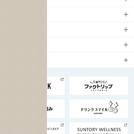
商品TOP
知る・楽しむ
商品一覧
知る・楽しむTOP
文化・スポーツ
商品発売情報
キャンペーン
文化・スポーツTOP
サステナビリティ
栄養成分一覧
工場見学
サントリーホール
サステナビリティTOP
企業情報
お料理・お酒レシピ
サントリー美術館
トップメッセージ
企業情報TOP
地域情報
サントリーサンバーズ大阪
サントリーが考えるサステナビリティ経営
企業概要
東京サントリーサンゴリアス
ESG情報ポータル
グループ企業一覧
サントリースポーツ
サステナビリティストーリーズ
事業所一覧
採用情報