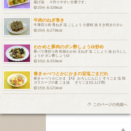
揚げ油 ※作りやすい分量です。
20分
328kcal
牛肉のねぎ巻き
牛薄切り肉 青ねぎ 塩 こしょう 小麦粉 油 すき焼きのタレ
20分
273kcal
わかめと豚肉のポン酢しょうゆ炒め
豚バラ薄切り肉 乾燥わかめ 玉ねぎ 塩 こしょう 油 おろしし
ょうが ポン酢しょうゆ
10分
333kcal
春きゃべつとかにかまの旨塩ごまだれ
春きゃべつ かにかま 【A】 おろしにんにく すりごま 塩 鶏
ガラスープの素 ごま油 すりごま(仕上げ用)
15分
121kcal
このページの先頭へ
商品