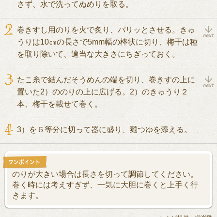
さず、水で洗ってぬめりを取る。
巻きすし用のりを火で炙り、パリッとさせる。きゅ
うりは10㎝の長さで5mm幅の棒状に切り、梅干は種
を取り除いて、適当な大きさにちぎっておく。
たこ糸で結んだそうめんの端を切り、巻きすの上に
置いた2）ののりの上に広げる。2）のきゅうり２
本、梅干を載せて巻く。
3）を６等分に切って器に盛り、麺つゆを添える。
のりが大きい場合は長さを切って調節してください。
巻く時には考えすぎず、一気に大胆に巻くと上手く行
きます。