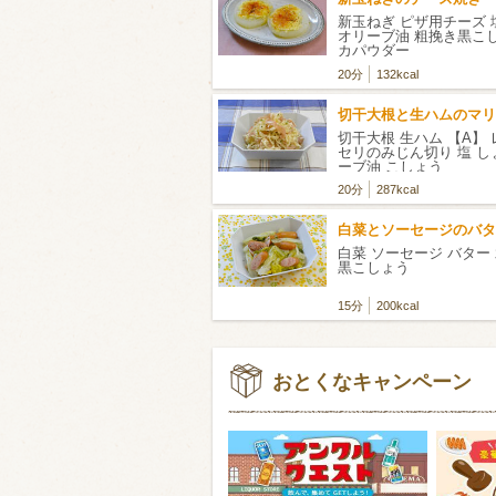
新玉ねぎ ピザ用チーズ 
オリーブ油 粗挽き黒こ
カパウダー
20分
132kcal
切干大根と生ハムのマリ
切干大根 生ハム 【A】 
セリのみじん切り 塩 し
ーブ油 こしょう
20分
287kcal
白菜とソーセージのバタ
白菜 ソーセージ バター 
黒こしょう
15分
200kcal
おとくなキャンペーン