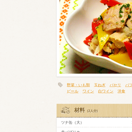
類・穀物
ビール
ハイボール（
赤ワイン
白ワイン
野菜・いも類
玉ねぎ
パセリ
パ
ビール
ワイン
白ワイン
洋食
材料
(2人分)
ツナ缶（大）