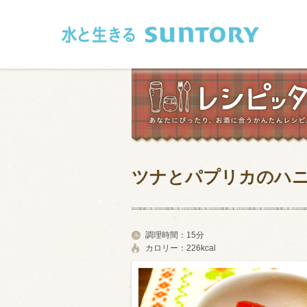
このページの本文へ移動
ツナとパプリカのハ
和食
洋食
フレンチ
アジア・エス
調理時間：
15分
カロリー：
226kcal
肉
魚介類
卵・乳製品
豆腐・豆類
お米・麺
その他