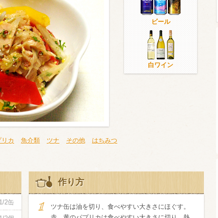
ビール
ウイスキー）
ウイスキー・ブランデー
焼酎
白ワイン
検索
プリカ
魚介類
ツナ
その他
はちみつ
作り方
1/2缶
ツナ缶は油を切り、食べやすい大きさにほぐす。
赤、黄のパプリカは食べやすい大きさに切り、熱