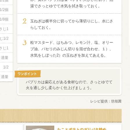
1/2個
湯でさっとゆでて水気を拭き取っておく。
1/2個
酸化防止剤
いしいワイ
1/8個
玉ねぎは横半分に切ってから薄切りにし、水にさ
クリング 〈
2026年7月
らしておく。
サー＆レモン〉
さじ1
缶
じ1/2
粒マスタード、はちみつ、レモン汁、塩、オリー
さじ1
ブ油、パセリのみじん切りを混ぜ合わせ、１）、
水気をしぼった2）の玉ねぎを加えてあえる。
適量
 1/2
適量
パプリカは歯応えがある食材なので、さっとゆでて
火を通し少し柔らかく仕上げましょう。
レシピ提供：
坊垣茜
たことポテトのガリバタ炒め