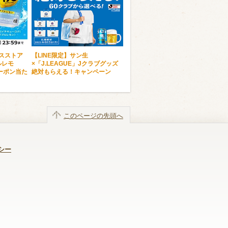
ンスストア
【LINE限定】サン生
ルレモ
×「J.LEAGUE」Jクラブグッズ
ーポン当た
絶対もらえる！キャンペーン
このページの先頭へ
シー