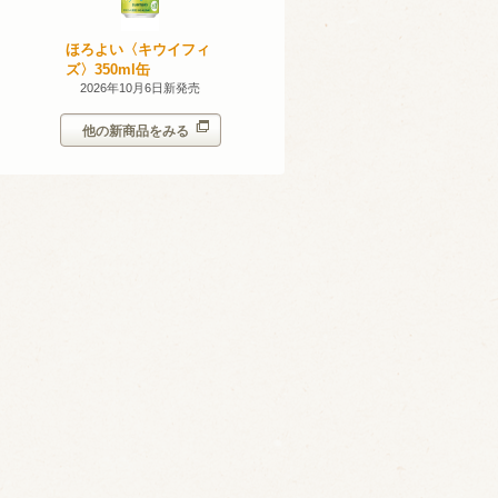
無添加のお
ほろよい〈キウイフィ
ほろよい〈レモネード
ン。スパー
ズ〉350ml缶
サワー〉350ml缶
シークヮー
7日新発売
2026年10月6日新発売
2026年10月6日新発売
350ml
他の新商品をみる