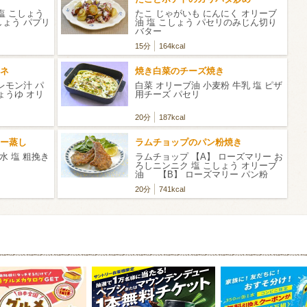
塩 こしょう
たこ じゃがいも にんにく オリーブ
しょう パプリ
油 塩 こしょう パセリのみじん切り
バター
15分
164kcal
ネ
焼き白菜のチーズ焼き
レモン汁 パ
白菜 オリーブ油 小麦粉 牛乳 塩 ピザ
ょうゆ オリ
用チーズ パセリ
20分
187kcal
ー蒸し
ラムチョップのパン粉焼き
水 塩 粗挽き
ラムチョップ 【A】 ローズマリー お
ろしニンニク 塩 こしょう オリーブ
油 【B】 ローズマリー パン粉
オリーブ油
20分
741kcal