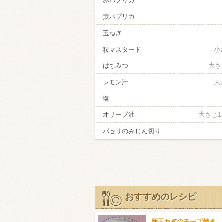
赤パプリカ
黄パプリカ
玉ねぎ
粒マスタード
小
はちみつ
大さ
レモン汁
大
塩
オリーブ油
大さじ1
パセリのみじん切り
おすすめのレシピ
新玉ねぎのチーズ焼き