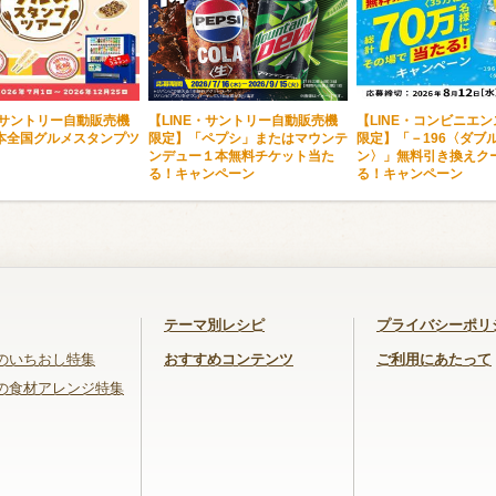
・サントリー自動販売機
【LINE・サントリー自動販売機
【LINE・コンビニエ
本全国グルメスタンプツ
限定】「ペプシ」またはマウンテ
限定】「－196〈ダブ
ンデュー１本無料チケット当た
ン〉」無料引き換えク
る！キャンペーン
る！キャンペーン
テーマ別レシピ
プライバシーポリ
のいちおし特集
おすすめコンテンツ
ご利用にあたって
の食材アレンジ特集