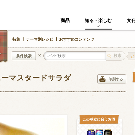
商品
知る・楽しむ
文
特集
テーマ別レシピ
おすすめコンテンツ
×
条件検索
と
ニーマスタードサラダ
中華風
イタリアン
印刷する
ニック
その他・創作料理
スイーツ
野菜・いも類
きのこ
加工食品系
くだもの