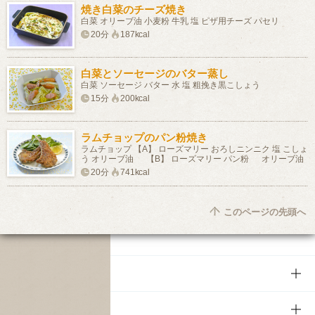
焼き白菜のチーズ焼き
白菜 オリーブ油 小麦粉 牛乳 塩 ピザ用チーズ パセリ
20分
187kcal
白菜とソーセージのバター蒸し
白菜 ソーセージ バター 水 塩 粗挽き黒こしょう
15分
200kcal
ラムチョップのパン粉焼き
ラムチョップ 【A】 ローズマリー おろしニンニク 塩 こしょ
う オリーブ油 【B】 ローズマリー パン粉 オリーブ油
20分
741kcal
このページの先頭へ
商品
商品TOP
知る・楽しむ