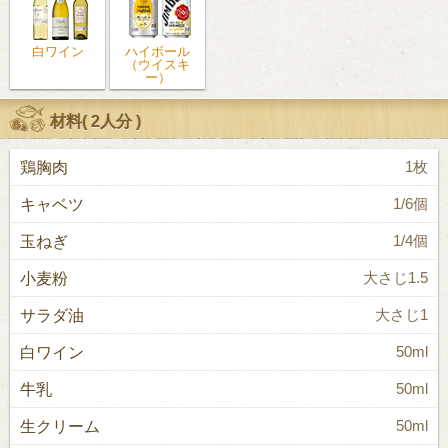
白ワイン
ハイボール
（ウイスキ
ー）
材料(
2人分
)
鶏胸肉
1枚
キャベツ
1/6個
玉ねぎ
1/4個
小麦粉
大さじ1.5
サラダ油
大さじ1
白ワイン
50ml
牛乳
50ml
生クリーム
50ml