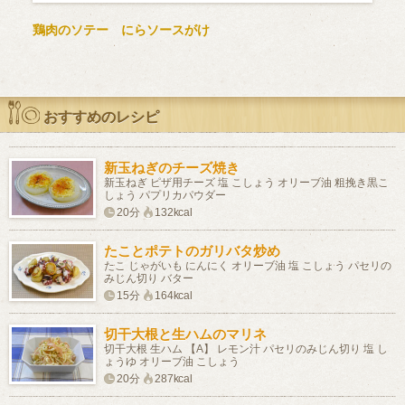
鶏肉のソテー にらソースがけ
おすすめのレシピ
新玉ねぎのチーズ焼き
新玉ねぎ ピザ用チーズ 塩 こしょう オリーブ油 粗挽き黒こ
しょう パプリカパウダー
20分
132kcal
たことポテトのガリバタ炒め
たこ じゃがいも にんにく オリーブ油 塩 こしょう パセリの
みじん切り バター
15分
164kcal
切干大根と生ハムのマリネ
切干大根 生ハム 【A】 レモン汁 パセリのみじん切り 塩 し
ょうゆ オリーブ油 こしょう
20分
287kcal