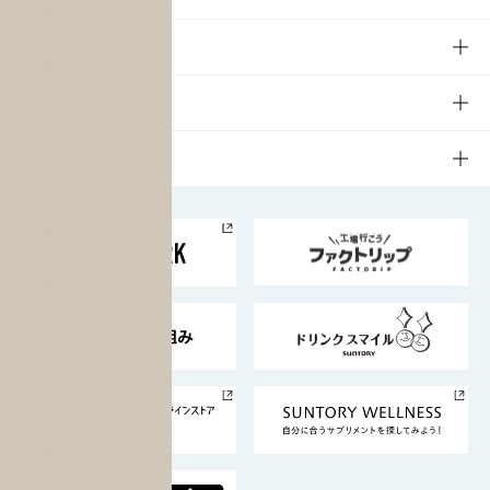
商品一覧
知る・楽しむTOP
文化・スポーツ
商品発売情報
キャンペーン
文化・スポーツTOP
サステナビリティ
栄養成分一覧
工場見学
サントリーホール
サステナビリティTOP
企業情報
お料理・お酒レシピ
サントリー美術館
トップメッセージ
企業情報TOP
地域情報
サントリーサンバーズ大阪
サントリーが考えるサステナビリティ経営
企業概要
東京サントリーサンゴリアス
ESG情報ポータル
グループ企業一覧
サントリースポーツ
サステナビリティストーリーズ
事業所一覧
採用情報