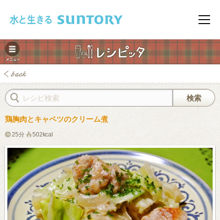
このページの本文へ移動
メニ
鶏胸肉とキャベツのクリーム煮
25分
502kcal
みレシピ