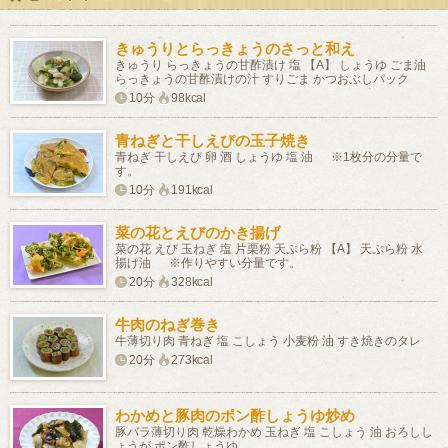
きゅうりとらっきょうのさっと和え
きゅうり らっきょうの甘酢漬け 塩 【A】 しょうゆ ごま油
らっきょうの甘酢漬けの汁 すりごま かつおぶしパック
10分
98kcal
青ねぎと干しえびの玉子焼き
青ねぎ 干しえび 卵 酒 しょうゆ 塩 油 ※1枚分の分量で
す。
10分
191kcal
菜の花とえびのかき揚げ
菜の花 えび 玉ねぎ 塩 片栗粉 天ぷら粉 【A】 天ぷら粉 水
揚げ油 ※作りやすい分量です。
20分
328kcal
牛肉のねぎ巻き
牛薄切り肉 青ねぎ 塩 こしょう 小麦粉 油 すき焼きのタレ
20分
273kcal
わかめと豚肉のポン酢しょうゆ炒め
豚バラ薄切り肉 乾燥わかめ 玉ねぎ 塩 こしょう 油 おろしし
ょうが ポン酢しょうゆ