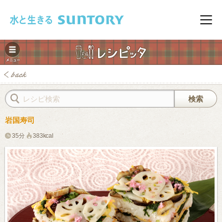
このページの本文へ移動
メニ
岩国寿司
35分
383kcal
みレシピ