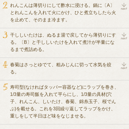
れんこんは薄切りにして酢水に浸ける。鍋に〔A〕
とれんこんを入れて火にかけ、ひと煮立ちしたら火
を止めて、そのまま冷ます。
干ししいたけは、ぬるま湯で戻してから薄切りにす
る。〔B〕と干ししいたけを入れて煮汁が半量にな
るまで煮詰める。
春菊はさっとゆでて、粗みじんに切って水気を絞
る。
寿司型(なければタッパー容器など)にラップを巻き、
1/3量の寿司飯を入れて平らにし、1/3量の具材(穴
子、れんこん、しいたけ、春菊、錦糸玉子、桜でん
ぶ)を載せる。これを3回繰り返してラップをかけ、
重しをして半日ほど味をなじませる。