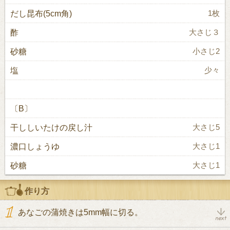
だし昆布(5cm角)
1枚
酢
大さじ３
砂糖
小さじ2
塩
少々
〔B〕
干ししいたけの戻し汁
大さじ5
濃口しょうゆ
大さじ1
砂糖
大さじ1
作り方
あなごの蒲焼きは5mm幅に切る。