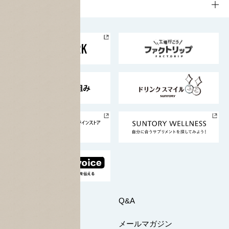
栄養成分一覧
工場見学
サントリーホール
サステナビリティTOP
企業情報
お料理・お酒レシピ
サントリー美術館
トップメッセージ
企業情報TOP
地域情報
サントリーサンバーズ大阪
サントリーが考えるサステナビリティ経営
企業概要
東京サントリーサンゴリアス
ESG情報ポータル
グループ企業一覧
サントリースポーツ
サステナビリティストーリーズ
事業所一覧
採用情報
お問い合わせ
Q&A
マイページ
メールマガジン