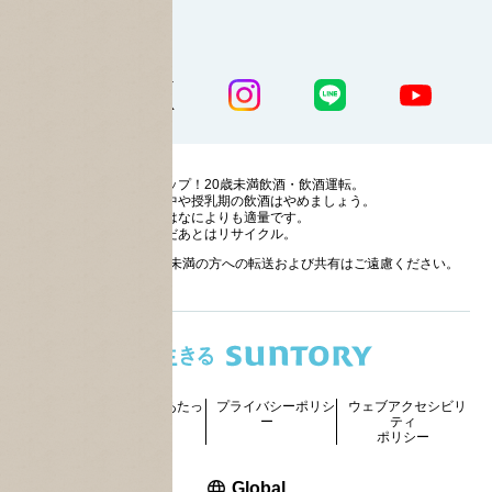
公式SNS一覧
ストップ！20歳未満飲酒・飲酒運転。
妊娠中や授乳期の飲酒はやめましょう。
お酒はなによりも適量です。
のんだあとはリサイクル。
お酒に関する情報の20歳未満の方への転送および共有はご遠慮ください。
サイトマッ
ご利用にあたっ
プライバシーポリシ
ウェブアクセシビリ
プ
て
ー
ティ
ポリシー
新しいウィンドウで開く
Global