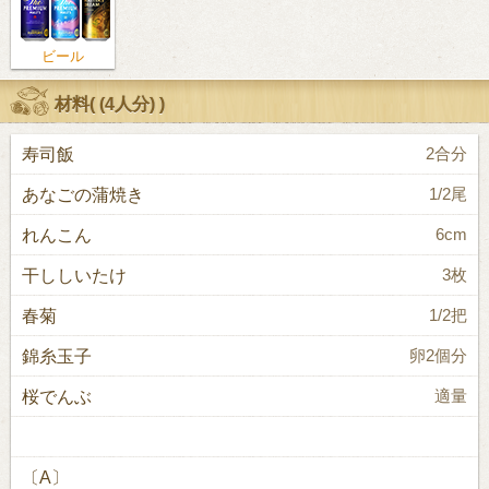
ビール
材料(
(4人分)
)
寿司飯
2合分
あなごの蒲焼き
1/2尾
れんこん
6cm
干ししいたけ
3枚
春菊
1/2把
錦糸玉子
卵2個分
桜でんぶ
適量
〔A〕