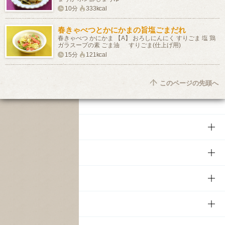
10分
333kcal
春きゃべつとかにかまの旨塩ごまだれ
春きゃべつ かにかま 【A】 おろしにんにく すりごま 塩 鶏
ガラスープの素 ごま油 すりごま(仕上げ用)
15分
121kcal
このページの先頭へ
商品
商品TOP
知る・楽しむ
商品一覧
知る・楽しむTOP
文化・スポーツ
商品発売情報
キャンペーン
文化・スポーツTOP
サステナビリティ