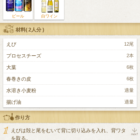
ビール
白ワイン
材料(
2人分
)
えび
12尾
プロセスチーズ
2本
大葉
6枚
春巻きの皮
6枚
水溶き小麦粉
適量
揚げ油
適量
作り方
えびは殻と尾をむいて背に切り込みを入れ、背ワタ
を取る。