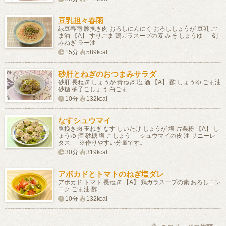
豆乳担々春雨
緑豆春雨 豚挽き肉 おろしにんにく おろししょうが 豆乳 ご
ま油 【A】 すりごま 鶏ガラスープの素 みそ しょうゆ 刻
みねぎ ラー油
15分
589kcal
砂肝とねぎのおつまみサラダ
砂肝 長ねぎ しょうが 青ねぎ 塩 酒 【A】 酢 しょうゆ ごま油
砂糖 柚子こしょう 白ごま
10分
132kcal
なすシュウマイ
豚挽き肉 玉ねぎ なす しいたけ しょうが 塩 片栗粉 【A】 し
ょうゆ 酒 砂糖 塩 こしょう シュウマイの皮 油 サニーレ
タス ※作りやすい分量です。
30分
319kcal
アボカドとトマトのねぎ塩ダレ
アボカド トマト 長ねぎ 【A】 鶏ガラスープの素 おろしニン
ニク ごま油 酢
10分
132kcal