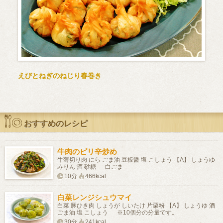
えびとねぎのねじり春巻き
おすすめのレシピ
牛肉のピリ辛炒め
牛薄切り肉 にら ごま油 豆板醤 塩 こしょう 【A】 しょうゆ
みりん 酒 砂糖 白ごま
10分
466kcal
白菜レンジシュウマイ
白菜 豚ひき肉 しょうが しいたけ 片栗粉 【A】 しょうゆ 酒
ごま油 塩 こしょう ※10個分の分量です。
30分
241kcal