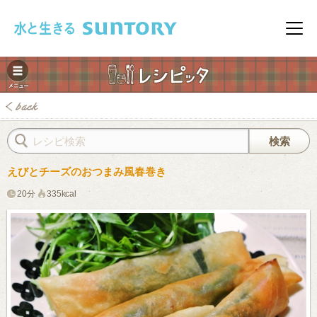
このページの本文へ移動
メニ
えびとチーズのおつまみ風春巻き
20分
335kcal
みレシピ