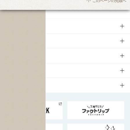
このページの先頭へ
商品
商品TOP
知る・楽しむ
商品一覧
知る・楽しむTOP
文化・スポーツ
商品発売情報
キャンペーン
文化・スポーツTOP
サステナビリティ
栄養成分一覧
工場見学
サントリーホール
サステナビリティTOP
企業情報
お料理・お酒レシピ
サントリー美術館
トップメッセージ
企業情報TOP
地域情報
サントリーサンバーズ大阪
サントリーが考えるサステナビリティ経営
企業概要
東京サントリーサンゴリアス
ESG情報ポータル
グループ企業一覧