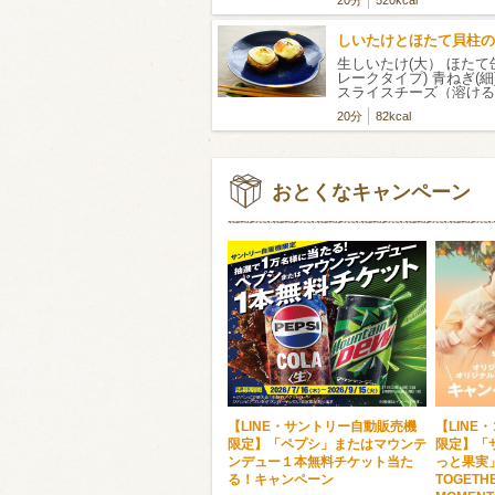
20分
520kcal
生しいたけ(大） ほたて
レークタイプ) 青ねぎ(細
スライスチーズ（溶ける
20分
82kcal
おとくなキャンペーン
【LINE・サントリー自動販売機
【LINE
限定】「ペプシ」またはマウンテ
限定】「
ンデュー１本無料チケット当た
っと果実」
る！キャンペーン
TOGETH