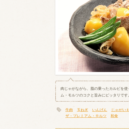
類・穀物
ビール
ハイボール（
赤ワイン
白ワイン
肉じゃがながら、脂の乗ったカルビを使
ム・モルツのコクと旨みにピッタリです
牛肉
玉ねぎ
いんげん
じゃがい
ザ・プレミアム・モルツ
和食