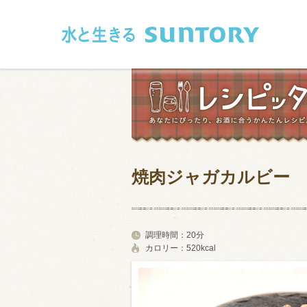
このページの本文へ移動
焼肉ジャガカルビー
和食
洋食
フレンチ
アジア・エス
調理時間：
20分
カロリー：
520kcal
肉
魚介類
卵・乳製品
豆腐・豆類
お米・麺
その他