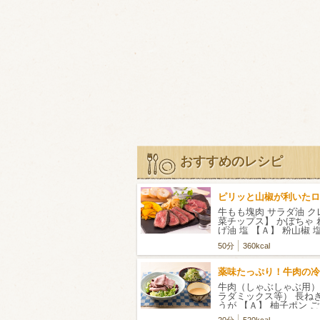
おすすめのレシピ
牛もも塊肉 サラダ油 ク
菜チップス】 かぼちゃ 
げ油 塩 【Ａ】 粉山椒 
ょう 【Ｂ】 ポン酢 み
50分
360kcal
牛肉（しゃぶしゃぶ用）
ラダミックス等） 長ねぎ
うが 【Ａ】 柚子ポン 
子こしょう