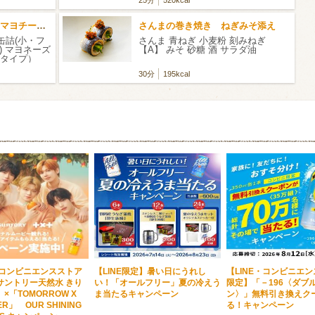
25分
520kcal
しいたけとほたて貝柱のマヨチーズ焼き
さんまの巻き焼き ねぎみそ添え
缶詰(小・フ
さんま 青ねぎ 小麦粉 刻みねぎ
) マヨネーズ
【A】 みそ 砂糖 酒 サラダ油
タイプ）
30分
195kcal
・コンビニエンスストア
【LINE限定】暑い日にうれし
【LINE・コンビニエ
サントリー天然水 きり
い！「オールフリー」夏の冷えう
限定】「－196〈ダブ
×「TOMORROW X
ま当たるキャンペーン
ン〉」無料引き換えク
ER」 OUR SHINING
る！キャンペーン