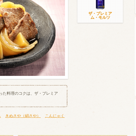
ザ・プレミア
ム・モルツ
ウイスキー）
ウイスキー・ブランデー
焼酎
検索
った料理のコクは、ザ・プレミア
。
も
きぬさや（絹さや）
こんにゃく