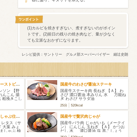
(1)カルビを焼きすぎない、煮すぎないのがポイン
トです。(2)前日の残りの焼き肉など、量が少なく
ても立派なおかずになります。
レシピ提供：
サントリー グルメ部スーパーバイザー 細辻史朗
ピリッと山椒が利いたローストビーフ
国産牛のわさび醤油ステーキ
レソン 【野
国産牛ステーキ肉 長ねぎ 【Ａ】 わ
れんこん 揚
さび 濃口醤油 本みりん 水 万能ね
塩 粗挽きこし
ぎ わさび サラダ油
りん
25分
520kcal
薬味たっぷり！牛肉の冷しゃぶ仕立て
国産牛で贅沢肉じゃが
 レタス（サ
国産牛バラ肉 じゃがいも（メークイ
 大葉 みょ
ン） にんじん 玉ねぎ 【Ａ】 かつお
ごましゃぶ 柚
だし 水 濃口醤油 塩 黒こしょう
サラダ油 いんげん（彩り用）