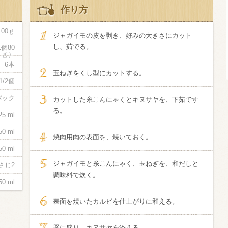
作り方
信州富士見町
100ｇ
ブリュット 2
ジャガイモの皮を剥き、好みの大きさにカット
750ml瓶
2026年7月
し、茹でる。
1個80
ｇ）
6本
玉ねぎをくし型にカットする。
1/2個
2パック
カットした糸こんにゃくとキヌサヤを、下茹です
る。
25 ml
50 ml
焼肉用肉の表面を、焼いておく。
50 ml
ジャガイモと糸こんにゃく、玉ねぎを、和だしと
さじ2
調味料で炊く。
50 ml
表面を焼いたカルビを仕上がりに和える。
器に盛り、キヌサヤを添える。