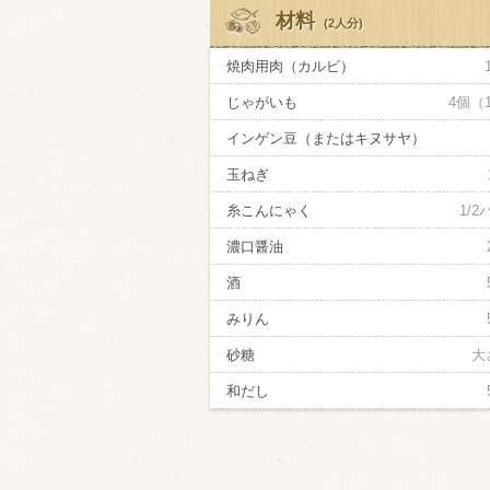
材料
(2人分)
焼肉用肉（カルビ）
じゃがいも
4個（
インゲン豆（またはキヌサヤ）
玉ねぎ
糸こんにゃく
1/
濃口醤油
酒
みりん
砂糖
大
和だし