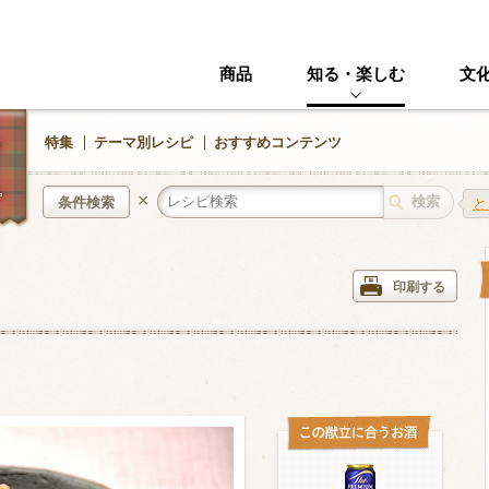
商品
知る・楽しむ
文
特集
テーマ別レシピ
おすすめコンテンツ
×
条件検索
と
中華風
イタリアン
印刷する
ニック
その他・創作料理
スイーツ
野菜・いも類
きのこ
加工食品系
くだもの