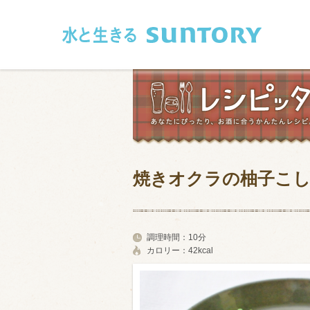
このページの本文へ移動
焼きオクラの柚子こ
和食
洋食
フレンチ
アジア・エス
調理時間：
10分
カロリー：
42kcal
肉
魚介類
卵・乳製品
豆腐・豆類
お米・麺
その他