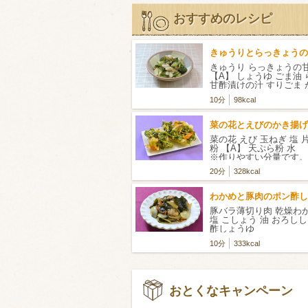
おすすめのレシピ
きゅうりとらっきょうの
きゅうり らっきょうの
【A】 しょうゆ ごま油
甘酢漬けの汁 すりごま
ック
10分
98kcal
菜の花とえびのかき揚げ
菜の花 えび 玉ねぎ 塩 
粉 【A】 天ぷら粉 
※作りやすい分量です。
20分
328kcal
わかめと豚肉のポン酢し
豚バラ薄切り肉 乾燥わ
塩 こしょう 油 おろし
酢しょうゆ
10分
333kcal
おとくなキャンペーン