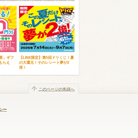
麦茶」ギフ
【LINE限定】第5回ドリくじ！夏
もらえ
の大還元！そのレシート夢が2
倍！
このページの先頭へ
シー