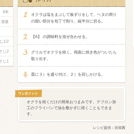
8本
酸化防止剤
オクラは塩をまぶして板ずりをして、ヘタの周り
いしいワイ
の固い部分を包丁で削り、縦半分に切る。
適量
クリング 〈
2026年7月
サー＆レモン〉
缶
【A】 の調味料を混ぜ合わせる。
じ1/2
さじ2
グリルでオクラを焼く。両面に焼き色がついたら
取り出す。
さじ1
皿に３）を盛り付け、２）を回しかける。
オクラを焼くだけの簡単おつまみです。テフロン加
工のフライパンで油を敷かずに焼くこともできま
す。
レシピ提供：
坊垣茜