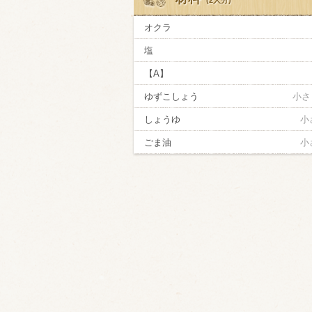
(2人分)
オクラ
塩
【A】
ゆずこしょう
小さ
しょうゆ
小
ごま油
小