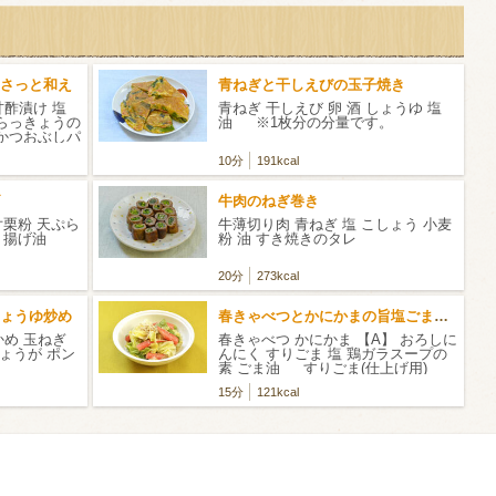
さっと和え
青ねぎと干しえびの玉子焼き
甘酢漬け 塩
青ねぎ 干しえび 卵 酒 しょうゆ 塩
 らっきょうの
油 ※1枚分の分量です。
 かつおぶしパ
10分
191kcal
牛肉のねぎ巻き
片栗粉 天ぷら
牛薄切り肉 青ねぎ 塩 こしょう 小麦
水 揚げ油
粉 油 すき焼きのタレ
20分
273kcal
ょうゆ炒め
春きゃべつとかにかまの旨塩ごまだれ
かめ 玉ねぎ
春きゃべつ かにかま 【A】 おろしに
しょうが ポン
んにく すりごま 塩 鶏ガラスープの
素 ごま油 すりごま(仕上げ用)
15分
121kcal