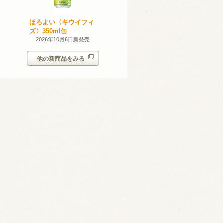
無添加のお
ほろよい〈キウイフィ
ほろよい〈レモネード
ン。スパー
ズ〉350ml缶
サワー〉350ml缶
シークヮー
7日新発売
2026年10月6日新発売
2026年10月6日新発売
350ml
他の新商品をみる