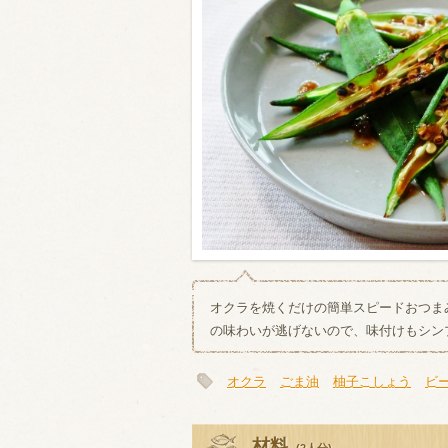
類・穀物
ビール
ハイボール（
赤ワイン
白ワイン
オクラを焼くだけの簡単スピードおつま
の味わいが逃げないので、味付けもシン
オクラ
ごま油
柚子こしょう
ビ
材料