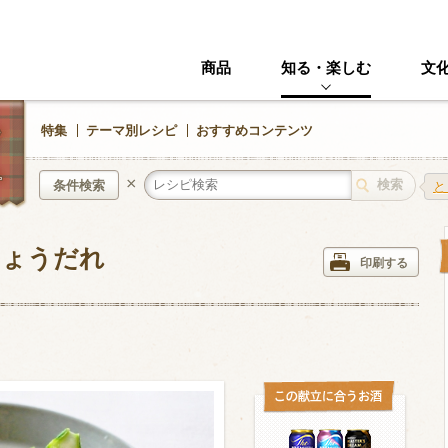
商品
知る・楽しむ
文
特集
テーマ別レシピ
おすすめコンテンツ
×
条件検索
と
しょうだれ
中華風
イタリアン
印刷する
ニック
その他・創作料理
スイーツ
野菜・いも類
きのこ
加工食品系
くだもの