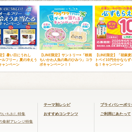
限定】暑い日にうれし
【LINE限定】サントリー×「映画
【LINE限定】「胡麻
ールフリー」夏の冷えう
ちいかわ人魚の島のひみつ」コラ
トペイ10円分かならず
キャンペーン
ボキャンペーン！！
る！キャンペーン
テーマ別レシピ
プライバシーポリ
のいちおし特集
おすすめコンテンツ
ご利用にあたって
の食材アレンジ特集