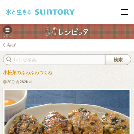
このページの本文へ移動
メニ
小松菜のふわふわつくね
20分
262kcal
みレシピ