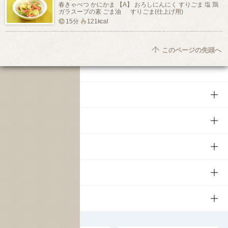
春きゃべつ かにかま 【A】 おろしにんにく すりごま 塩 鶏
ガラスープの素 ごま油 すりごま(仕上げ用)
15分
121kcal
このページの先頭へ
商品
商品TOP
知る・楽しむ
商品一覧
知る・楽しむTOP
文化・スポーツ
商品発売情報
キャンペーン
文化・スポーツTOP
サステナビリティ
栄養成分一覧
工場見学
サントリーホール
サステナビリティTOP
企業情報
お料理・お酒レシピ
サントリー美術館
トップメッセージ
企業情報TOP