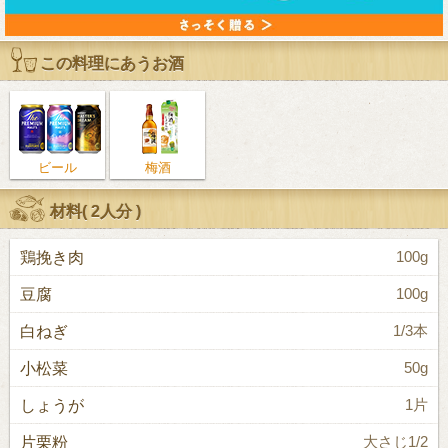
この料理にあうお酒
ビール
梅酒
材料(
2人分
)
鶏挽き肉
100g
豆腐
100g
白ねぎ
1/3本
小松菜
50g
しょうが
1片
片栗粉
大さじ1/2