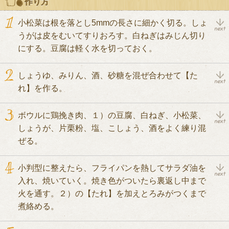
作り方
小松菜は根を落とし5mmの長さに細かく切る。しょ
うがは皮をむいてすりおろす。白ねぎはみじん切り
にする。豆腐は軽く水を切っておく。
しょうゆ、みりん、酒、砂糖を混ぜ合わせて【た
れ】を作る。
ボウルに鶏挽き肉、１）の豆腐、白ねぎ、小松菜、
しょうが、片栗粉、塩、こしょう、酒をよく練り混
ぜる。
小判型に整えたら、フライパンを熱してサラダ油を
入れ、焼いていく。焼き色がついたら裏返し中まで
火を通す。２）の【たれ】を加えとろみがつくまで
煮絡める。