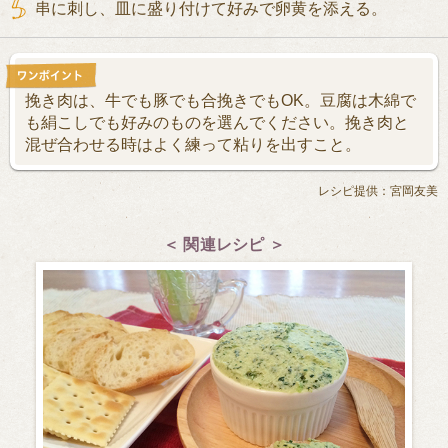
串に刺し、皿に盛り付けて好みで卵黄を添える。
挽き肉は、牛でも豚でも合挽きでもOK。豆腐は木綿で
も絹こしでも好みのものを選んでください。挽き肉と
混ぜ合わせる時はよく練って粘りを出すこと。
レシピ提供：宮岡友美
＜ 関連レシピ ＞