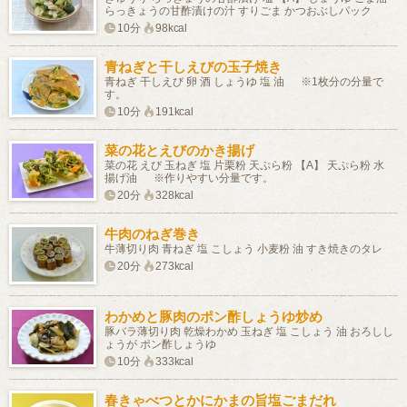
らっきょうの甘酢漬けの汁 すりごま かつおぶしパック
10分
98kcal
青ねぎと干しえびの玉子焼き
青ねぎ 干しえび 卵 酒 しょうゆ 塩 油 ※1枚分の分量で
す。
10分
191kcal
菜の花とえびのかき揚げ
菜の花 えび 玉ねぎ 塩 片栗粉 天ぷら粉 【A】 天ぷら粉 水
揚げ油 ※作りやすい分量です。
20分
328kcal
牛肉のねぎ巻き
牛薄切り肉 青ねぎ 塩 こしょう 小麦粉 油 すき焼きのタレ
20分
273kcal
わかめと豚肉のポン酢しょうゆ炒め
豚バラ薄切り肉 乾燥わかめ 玉ねぎ 塩 こしょう 油 おろしし
ょうが ポン酢しょうゆ
10分
333kcal
春きゃべつとかにかまの旨塩ごまだれ