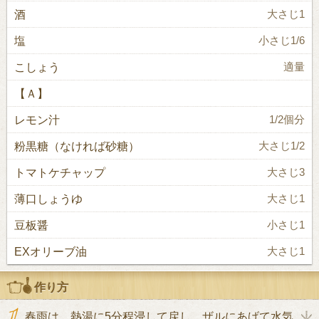
酒
大さじ1
塩
小さじ1/6
こしょう
適量
【Ａ】
レモン汁
1/2個分
粉黒糖（なければ砂糖）
大さじ1/2
トマトケチャップ
大さじ3
薄口しょうゆ
大さじ1
豆板醤
小さじ1
EXオリーブ油
大さじ1
作り方
春雨は、熱湯に5分程浸して戻し、ザルにあげて水気