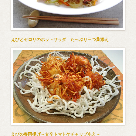
えびとセロリのホットサラダ たっぷり三つ葉添え
えびの春雨揚げ～甘辛トマトケチャップあえ～