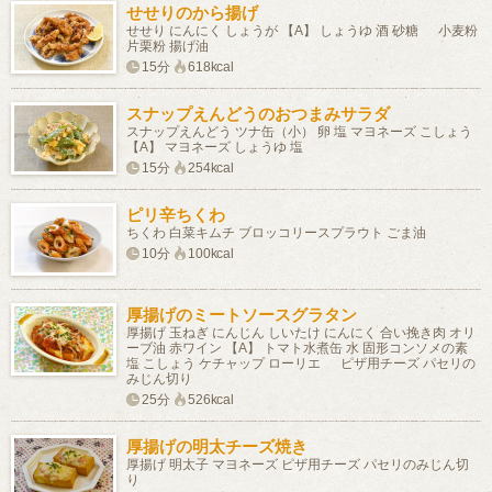
せせりのから揚げ
せせり にんにく しょうが 【A】 しょうゆ 酒 砂糖 小麦粉
片栗粉 揚げ油
15分
618kcal
スナップえんどうのおつまみサラダ
スナップえんどう ツナ缶（小） 卵 塩 マヨネーズ こしょう
【A】 マヨネーズ しょうゆ 塩
15分
254kcal
ピリ辛ちくわ
ちくわ 白菜キムチ ブロッコリースプラウト ごま油
10分
100kcal
厚揚げのミートソースグラタン
厚揚げ 玉ねぎ にんじん しいたけ にんにく 合い挽き肉 オリ
ーブ油 赤ワイン 【A】 トマト水煮缶 水 固形コンソメの素
塩 こしょう ケチャップ ローリエ ピザ用チーズ パセリの
みじん切り
25分
526kcal
厚揚げの明太チーズ焼き
厚揚げ 明太子 マヨネーズ ピザ用チーズ パセリのみじん切
り