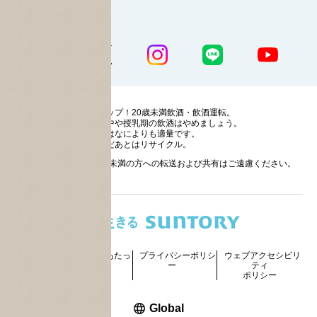
公式SNS一覧
ストップ！20歳未満飲酒・飲酒運転。
妊娠中や授乳期の飲酒はやめましょう。
お酒はなによりも適量です。
のんだあとはリサイクル。
お酒に関する情報の20歳未満の方への転送および共有はご遠慮ください。
サイトマッ
ご利用にあたっ
プライバシーポリシ
ウェブアクセシビリ
プ
て
ー
ティ
ポリシー
新しいウィンドウで開く
Global