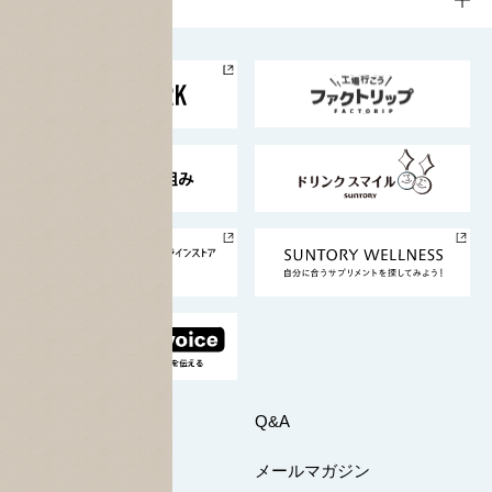
お料理・お酒レシピ
サントリー美術館
トップメッセージ
企業情報TOP
地域情報
サントリーサンバーズ大阪
サントリーが考えるサステナビリティ経営
企業概要
東京サントリーサンゴリアス
ESG情報ポータル
グループ企業一覧
サントリースポーツ
サステナビリティストーリーズ
事業所一覧
採用情報
お問い合わせ
Q&A
マイページ
メールマガジン