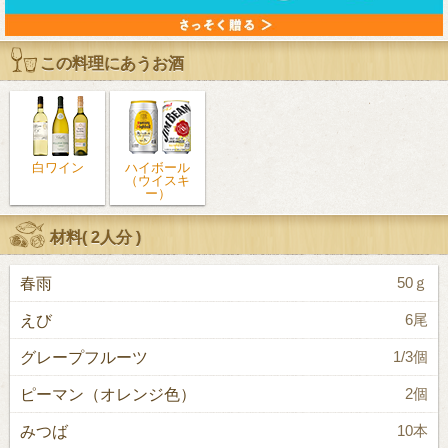
この料理にあうお酒
白ワイン
ハイボール
（ウイスキ
ー）
材料(
2人分
)
春雨
50ｇ
えび
6尾
グレープフルーツ
1/3個
ピーマン（オレンジ色）
2個
みつば
10本