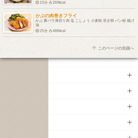
15分
269kcal
かぶの肉巻きフライ
かぶ 豚バラ薄切り肉 塩 こしょう 小麦粉 溶き卵 パン粉 揚げ
油
25分
486kcal
このページの先頭へ
商品
商品TOP
知る・楽しむ
商品一覧
知る・楽しむTOP
文化・スポーツ
商品発売情報
キャンペーン
文化・スポーツTOP
サステナビリティ
栄養成分一覧
工場見学
サントリーホール
サステナビリティTOP
企業情報