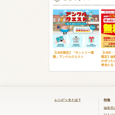
【LINE限定】「サントリー酒
【LINE
類」アンクルクエスト
限定】抽選
のぜった
券当たる
レシピッタとは？
特集
編集部
ひとつ