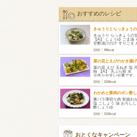
おすすめのレシピ
きゅうりとらっきょうの
きゅうり らっきょうの
【A】 しょうゆ ごま油
甘酢漬けの汁 すりごま
ック
10分
98kcal
菜の花とえびのかき揚げ
菜の花 えび 玉ねぎ 塩 
粉 【A】 天ぷら粉 
※作りやすい分量です。
20分
328kcal
わかめと豚肉のポン酢し
豚バラ薄切り肉 乾燥わ
塩 こしょう 油 おろし
酢しょうゆ
10分
333kcal
おとくなキャンペーン