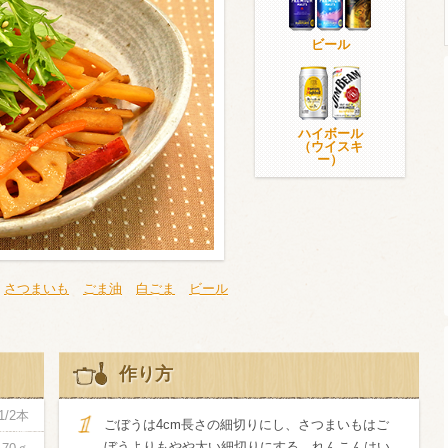
ビール
ウイスキー）
ウイスキー・ブランデー
焼酎
ハイボール
（ウイスキ
ー）
検索
さつまいも
ごま油
白ごま
ビール
作り方
1/2本
ごぼうは4cm長さの細切りにし、さつまいもはご
ぼうよりもやや太い細切りにする。れんこんはい