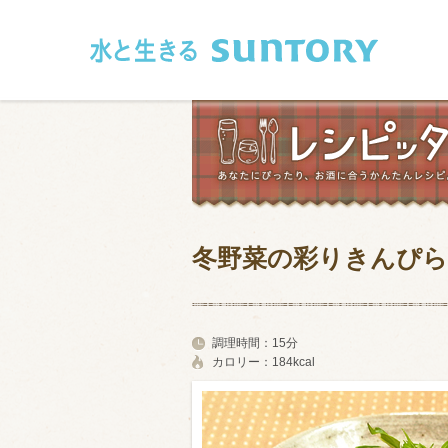
このページの本文へ移動
冬野菜の彩りきんぴら
和食
洋食
フレンチ
アジア・エス
調理時間：
15分
カロリー：
184kcal
肉
魚介類
卵・乳製品
豆腐・豆類
お米・麺
その他