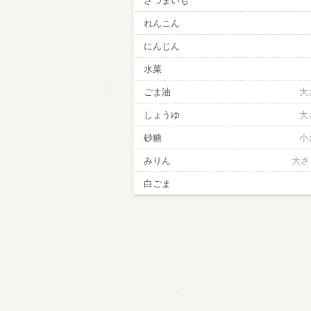
さつまいも
れんこん
にんじん
水菜
ごま油
大
しょうゆ
大
砂糖
小
みりん
大さ
白ごま