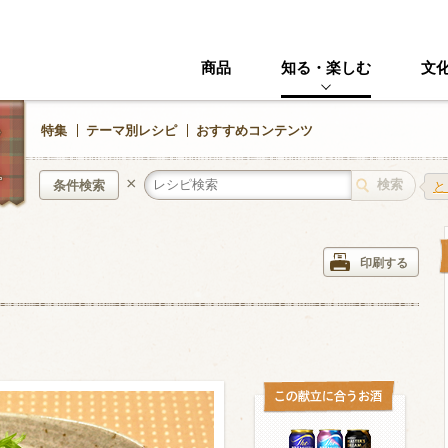
商品
知る・楽しむ
文
特集
テーマ別レシピ
おすすめコンテンツ
×
条件検索
と
中華風
イタリアン
印刷する
ニック
その他・創作料理
スイーツ
野菜・いも類
きのこ
加工食品系
くだもの