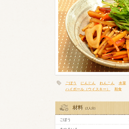
類・穀物
ビール
ハイボール（
赤ワイン
白ワイン
ごぼう
にんじん
れんこん
水菜
ハイボール（ウイスキー）
和食
材料
(2人分)
ごぼう