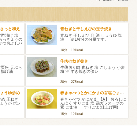
さっと和え
青ねぎと干しえびの玉子焼き
甘酢漬け 塩
青ねぎ 干しえび 卵 酒 しょうゆ 塩
 らっきょうの
油 ※1枚分の分量です。
 かつおぶしパ
10分
191kcal
牛肉のねぎ巻き
片栗粉 天ぷら
牛薄切り肉 青ねぎ 塩 こしょう 小麦
水 揚げ油
粉 油 すき焼きのタレ
20分
273kcal
ょうゆ炒め
春きゃべつとかにかまの旨塩ごまだれ
かめ 玉ねぎ
春きゃべつ かにかま 【A】 おろしに
しょうが ポン
んにく すりごま 塩 鶏ガラスープの
素 ごま油 すりごま(仕上げ用)
15分
121kcal