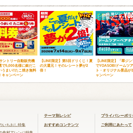
・サントリー自動販売機
【LINE限定】第5回ドリくじ！夏
【LINE限定】「翠ジ
で5,000名様に銀だこ
の大還元！そのレシート夢が2
でYOASOBIドームツ
いうまい!!たこ焼き無料
倍！
ト・オリジナル景品が
！キャンペーン
ャンペーン
テーマ別レシピ
プライバシーポリ
のいちおし特集
おすすめコンテンツ
ご利用にあたって
の食材アレンジ特集