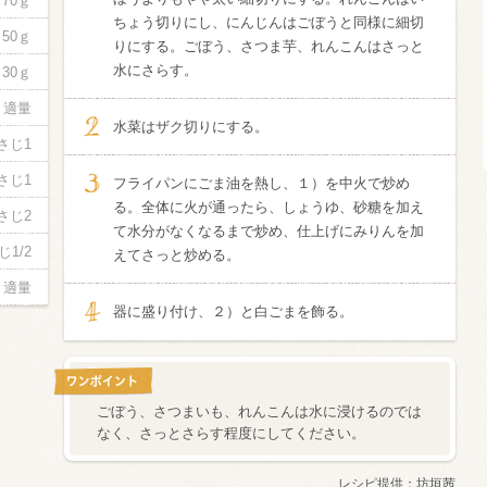
70ｇ
ちょう切りにし、にんじんはごぼうと同様に細切
50ｇ
りにする。ごぼう、さつま芋、れんこんはさっと
信州富士見町
ブリュット 2
水にさらす。
30ｇ
750ml瓶
2026年7月
適量
水菜はザク切りにする。
さじ1
さじ1
フライパンにごま油を熱し、１）を中火で炒め
る。全体に火が通ったら、しょうゆ、砂糖を加え
さじ2
て水分がなくなるまで炒め、仕上げにみりんを加
じ1/2
えてさっと炒める。
適量
器に盛り付け、２）と白ごまを飾る。
ごぼう、さつまいも、れんこんは水に浸けるのでは
なく、さっとさらす程度にしてください。
レシピ提供：
坊垣茜