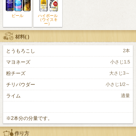
ビール
ハイボール
（ウイスキ
ー）
材料(
)
とうもろこし
2本
マヨネーズ
小さじ1.5
粉チーズ
大さじ3～
チリパウダー
小さじ1/2～
ライム
適量
※2本分の分量です。
作り方