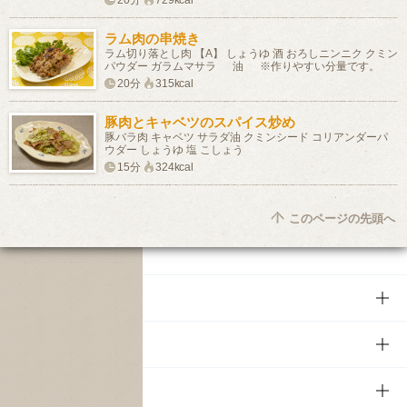
20分
729kcal
ラム肉の串焼き
ラム切り落とし肉 【A】 しょうゆ 酒 おろしニンニク クミン
パウダー ガラムマサラ 油 ※作りやすい分量です。
20分
315kcal
豚肉とキャベツのスパイス炒め
豚バラ肉 キャベツ サラダ油 クミンシード コリアンダーパ
ウダー しょうゆ 塩 こしょう
15分
324kcal
このページの先頭へ
商品
商品TOP
知る・楽しむ
商品一覧
知る・楽しむTOP
文化・スポーツ