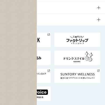
商品発売情報
キャンペーン
文化・スポーツTOP
サステナビリティ
栄養成分一覧
工場見学
サントリーホール
サステナビリティTOP
企業情報
お料理・お酒レシピ
サントリー美術館
トップメッセージ
企業情報TOP
地域情報
サントリーサンバーズ大阪
サントリーが考えるサステナビリティ経営
企業概要
東京サントリーサンゴリアス
ESG情報ポータル
グループ企業一覧
サントリースポーツ
サステナビリティストーリーズ
事業所一覧
採用情報