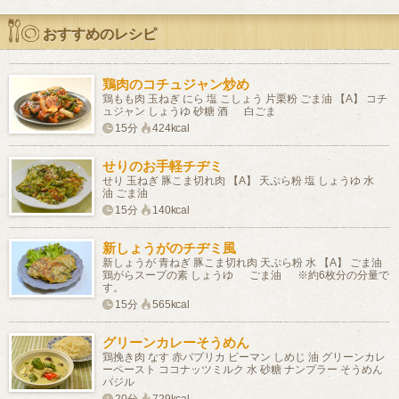
おすすめのレシピ
鶏肉のコチュジャン炒め
鶏もも肉 玉ねぎ にら 塩 こしょう 片栗粉 ごま油 【A】 コチ
ュジャン しょうゆ 砂糖 酒 白ごま
15分
424kcal
せりのお手軽チヂミ
せり 玉ねぎ 豚こま切れ肉 【A】 天ぷら粉 塩 しょうゆ 水
油 ごま油
15分
140kcal
新しょうがのチヂミ風
新しょうが 青ねぎ 豚こま切れ肉 天ぷら粉 水 【A】 ごま油
鶏がらスープの素 しょうゆ ごま油 ※約6枚分の分量で
す。
15分
565kcal
グリーンカレーそうめん
鶏挽き肉 なす 赤パプリカ ピーマン しめじ 油 グリーンカレ
ーペースト ココナッツミルク 水 砂糖 ナンプラー そうめん
バジル