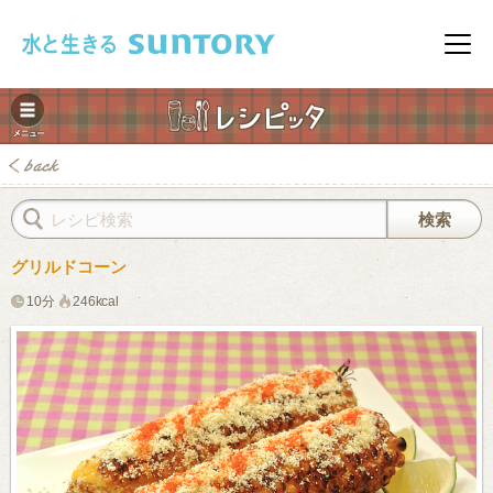
このページの本文へ移動
メニ
グリルドコーン
10分
246kcal
みレシピ