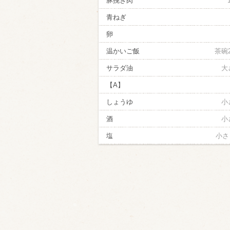
豚挽き肉
青ねぎ
卵
温かいご飯
茶碗
サラダ油
大
【A】
しょうゆ
小
酒
小
塩
小さ