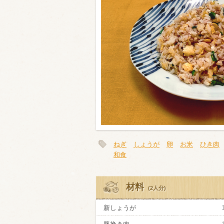
類・穀物
ビール
ハイボール（
赤ワイン
白ワイン
ねぎ
しょうが
卵
お米
ひき肉
和食
材料
(2人分)
新しょうが