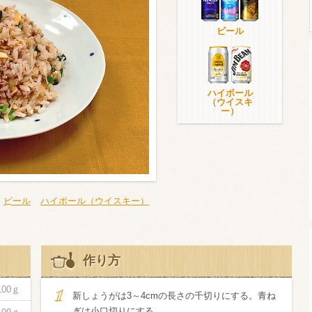
ビール
ウイスキー）
ウイスキー・ブランデー
焼酎
ハイボール
（ウイスキ
ー）
検索
ビール
ハイボール（ウイスキー）
作り方
100ｇ
新しょうがは3～4cmの長さの千切りにする。青ね
ぎは小口切りにする。