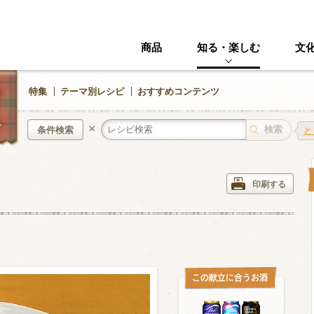
商品
知る・楽しむ
文
特集
テーマ別レシピ
おすすめコンテンツ
×
条件検索
と
ン
中華風
イタリアン
印刷する
ニック
その他・創作料理
スイーツ
野菜・いも類
きのこ
加工食品系
くだもの