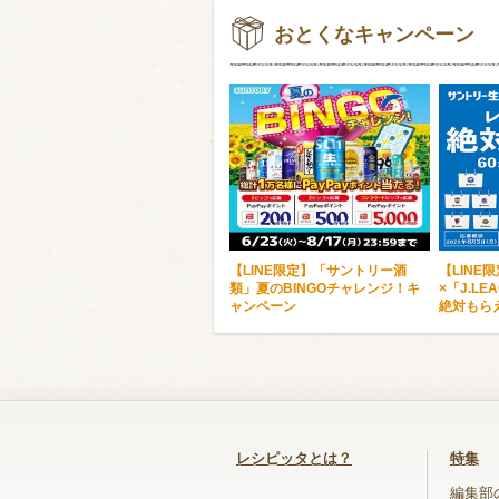
おとくなキャンペーン
【LINE限定】「サントリー酒
【LINE
類」夏のBINGOチャレンジ！キ
×「J.L
ャンペーン
絶対もら
レシピッタとは？
特集
編集部