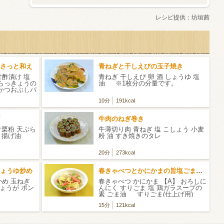
レシピ提供：
坊垣茜
さっと和え
青ねぎと干しえびの玉子焼き
甘酢漬け 塩
青ねぎ 干しえび 卵 酒 しょうゆ 塩
 らっきょうの
油 ※1枚分の分量です。
 かつおぶしパ
10分
191kcal
牛肉のねぎ巻き
片栗粉 天ぷら
牛薄切り肉 青ねぎ 塩 こしょう 小麦
水 揚げ油
粉 油 すき焼きのタレ
20分
273kcal
ょうゆ炒め
春きゃべつとかにかまの旨塩ごまだれ
かめ 玉ねぎ
春きゃべつ かにかま 【A】 おろしに
しょうが ポン
んにく すりごま 塩 鶏ガラスープの
素 ごま油 すりごま(仕上げ用)
15分
121kcal