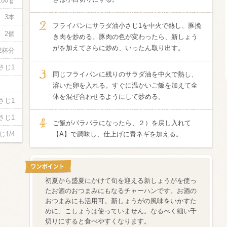
100ｇ
3本
信州富士見町
フライパンにサラダ油小さじ1を中火で熱し、豚挽
ブリュット 2
2個
き肉を炒める。豚肉の色が変わったら、新しょう
750ml瓶
2026年7月
がを加えてさらに炒め、いったん取り出す。
2杯分
さじ1
同じフライパンに残りのサラダ油を中火で熱し、
溶いた卵を入れる。すぐに温かいご飯を加えて全
体を混ぜ合わせるようにして炒める。
さじ1
さじ1
ご飯がパラパラになったら、２）を戻し入れて
じ1/4
【A】で調味し、仕上げに青ネギを加える。
初夏から盛夏にかけて旬を迎える新しょうがを使っ
たお酒のおつまみにもなるチャーハンです。お酒の
おつまみにも活用可。新しょうがの風味をいかすた
めに、こしょうは使っていません。なるべく細い千
切りにすると食べやすくなります。