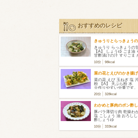
おすすめのレシピ
きゅうりとらっきょうの
きゅうり らっきょうの
【A】 しょうゆ ごま油
甘酢漬けの汁 すりごま
ック
10分
98kcal
菜の花とえびのかき揚げ
菜の花 えび 玉ねぎ 塩 
粉 【A】 天ぷら粉 
※作りやすい分量です。
20分
328kcal
わかめと豚肉のポン酢し
豚バラ薄切り肉 乾燥わ
塩 こしょう 油 おろし
酢しょうゆ
10分
333kcal