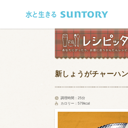
このページの本文へ移動
新しょうがチャーハ
和食
洋食
フレンチ
アジア・エス
調理時間：
25分
カロリー：
579kcal
肉
魚介類
卵・乳製品
豆腐・豆類
お米・麺
その他