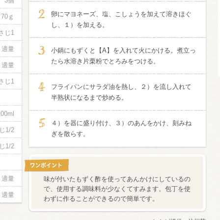
3個
卵にマヨネーズ、塩、こしょうを加えて溶きほぐ
70ｇ
信州富士見町
し、１）を加える。
ブリュット 2
さじ1
750ml瓶
2026年7月
適量
小鍋にもずくと【A】を入れて火にかける。煮立っ
たら水溶き片栗粉でとろみをつける。
適量
さじ1
フライパンにサラダ油を熱し、２）を流し入れて
半熟状になるまで炒める。
100ml
４）を器に盛り付け、３）のあんをかけ、刻みね
じ1/2
ぎを散らす。
じ1/2
適量
味が付いたもずく酢を使ってあんかけにしているの
で、使用する調味料が少なくてすみます。包丁を使
適量
わずに作ることができるので簡単です。