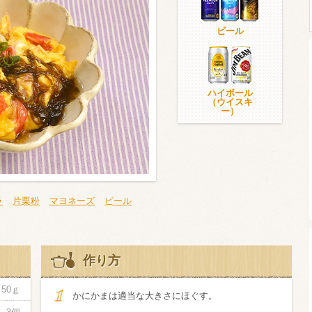
ビール
ウイスキー）
ウイスキー・ブランデー
焼酎
ハイボール
（ウイスキ
ー）
検索
ラ
片栗粉
マヨネーズ
ビール
作り方
50ｇ
かにかまは適当な大きさにほぐす。