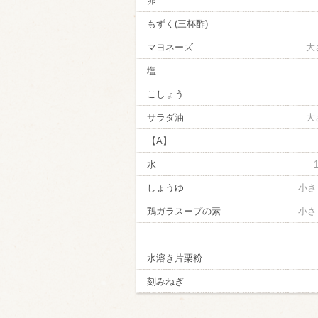
卵
もずく(三杯酢)
マヨネーズ
大
塩
こしょう
サラダ油
大
【A】
水
しょうゆ
小さ
鶏ガラスープの素
小さ
水溶き片栗粉
刻みねぎ