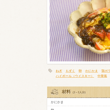
類・穀物
ビール
ハイボール（
赤ワイン
白ワイン
ねぎ
もずく
卵
かにかま
鶏ガ
ハイボール（ウイスキー）
中華風
材料
(2～3人分)
かにかま