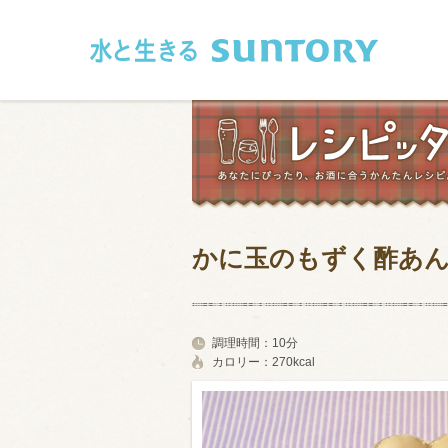
このページの本文へ移動
かに玉のもずく酢あ
和食
洋食
フレンチ
アジア・エス
調理時間：
10分
カロリー：
270kcal
肉
魚介類
卵・乳製品
豆腐・豆類
お米・麺
その他