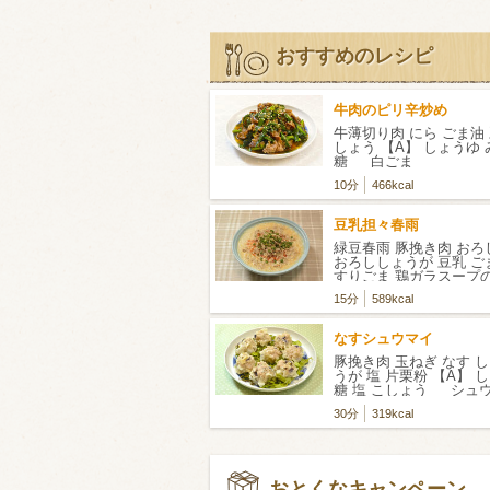
おすすめのレシピ
牛肉のピリ辛炒め
牛薄切り肉 にら ごま油 
しょう 【A】 しょうゆ 
糖 白ごま
10分
466kcal
豆乳担々春雨
緑豆春雨 豚挽き肉 お
おろししょうが 豆乳 ご
すりごま 鶏ガラスープの
ょうゆ 刻みねぎ ラー
15分
589kcal
なすシュウマイ
豚挽き肉 玉ねぎ なす 
うが 塩 片栗粉 【A】 
糖 塩 こしょう シュ
サニーレタス ※作り
30分
319kcal
す。
おとくなキャンペーン