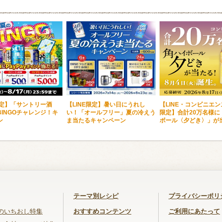
限定】「サントリー酒
【LINE限定】暑い日にうれし
【LINE・コンビニエ
INGOチャレンジ！キ
い！「オールフリー」夏の冷えう
限定】合計20万名様に
ン
ま当たるキャンペーン
ボール〈夕どき〉」が
テーマ別レシピ
プライバシーポリ
のいちおし特集
おすすめコンテンツ
ご利用にあたって