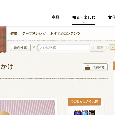
商品
知る・楽しむ
文
特集
テーマ別レシピ
おすすめコンテンツ
×
条件検索
と
んかけ
中華風
イタリアン
印刷する
ニック
その他・創作料理
スイーツ
野菜・いも類
きのこ
加工食品系
くだもの