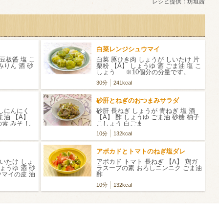
レシピ提供：
坊垣茜
白菜レンジシュウマイ
豆板醤 塩 こ
白菜 豚ひき肉 しょうが しいたけ 片
みりん 酒 砂
栗粉 【A】 しょうゆ 酒 ごま油 塩 こ
しょう ※10個分の分量です。
30分
241kcal
砂肝とねぎのおつまみサラダ
ろしにんにく
砂肝 長ねぎ しょうが 青ねぎ 塩 酒
ま油 【A】
【A】 酢 しょうゆ ごま油 砂糖 柚子
素 みそ し
こしょう 白ごま
油
10分
132kcal
アボカドとトマトのねぎ塩ダレ
しいたけ しょ
アボカド トマト 長ねぎ 【A】 鶏ガ
しょうゆ 酒 砂
ラスープの素 おろしニンニク ごま油
ウマイの皮 油
酢
やすい分量で
10分
132kcal