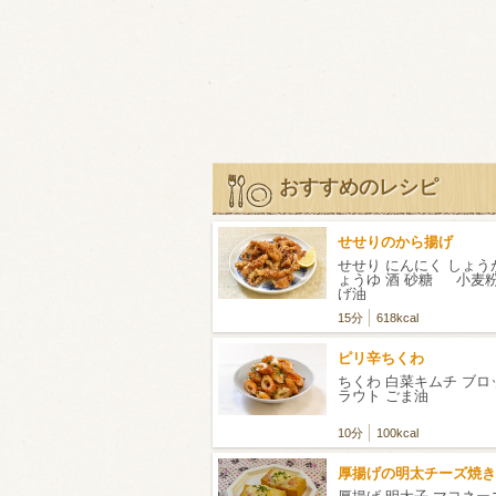
おすすめのレシピ
せせりのから揚げ
せせり にんにく しょうが
ょうゆ 酒 砂糖 小麦粉
げ油
15分
618kcal
ピリ辛ちくわ
ちくわ 白菜キムチ ブ
ラウト ごま油
10分
100kcal
厚揚げの明太チーズ焼き