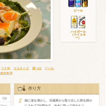
ビール
ウイスキー）
ウイスキー・ブランデー
焼酎
ハイボール
（ウイスキ
ー）
検索
ツナ缶
マヨネーズ
麺つゆ
ビール
・創作料理
作り方
2個
鍋に湯を沸かし、冷蔵庫から取り出した卵を静か
に入れて7分間ゆで、冷水に取って殻をむく。