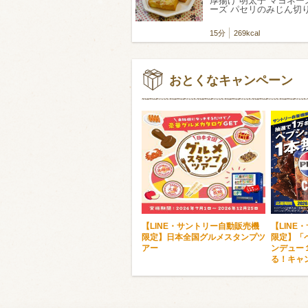
厚揚げ 明太子 マヨネー
ーズ パセリのみじん切
15分
269kcal
おとくなキャンペーン
【LINE・サントリー自動販売機
【LINE
限定】日本全国グルメスタンプツ
限定】「
アー
ンデュー
る！キャ