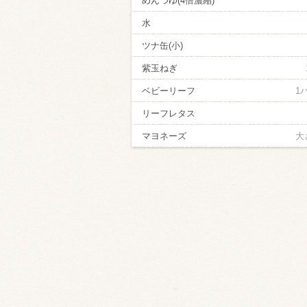
めんつゆ(4倍濃縮)
水
ツナ缶(小)
紫玉ねぎ
ベビーリーフ
1
リーフレタス
マヨネーズ
大