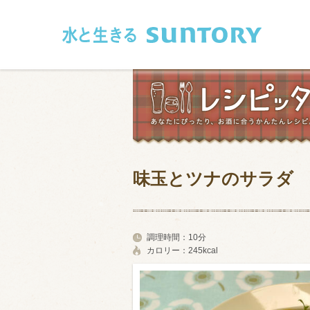
このページの本文へ移動
味玉とツナのサラダ
和食
洋食
フレンチ
アジア・エス
調理時間：
10分
カロリー：
245kcal
肉
魚介類
卵・乳製品
豆腐・豆類
お米・麺
その他