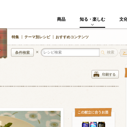
商品
知る・楽しむ
文
特集
テーマ別レシピ
おすすめコンテンツ
×
条件検索
と
中華風
イタリアン
印刷する
ニック
その他・創作料理
スイーツ
野菜・いも類
きのこ
加工食品系
くだもの