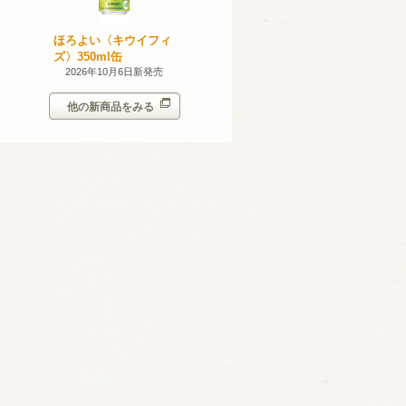
無添加のお
ほろよい〈キウイフィ
ほろよい〈レモネード
ン。スパー
ズ〉350ml缶
サワー〉350ml缶
シークヮー
7日新発売
2026年10月6日新発売
2026年10月6日新発売
350ml
他の新商品をみる