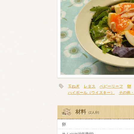
類・穀物
ビール
ハイボール（
赤ワイン
白ワイン
玉ねぎ
レタス
ベビーリーフ
卵
ハイボール（ウイスキー）
その他
材料
(2人分)
卵