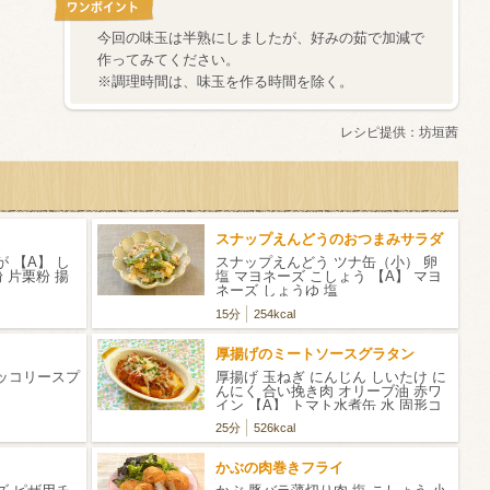
今回の味玉は半熟にしましたが、好みの茹で加減で
作ってみてください。
※調理時間は、味玉を作る時間を除く。
レシピ提供：
坊垣茜
スナップえんどうのおつまみサラダ
 【A】 し
スナップえんどう ツナ缶（小） 卵
 片栗粉 揚
塩 マヨネーズ こしょう 【A】 マヨ
ネーズ しょうゆ 塩
15分
254kcal
厚揚げのミートソースグラタン
ロッコリースプ
厚揚げ 玉ねぎ にんじん しいたけ に
んにく 合い挽き肉 オリーブ油 赤ワ
イン 【A】 トマト水煮缶 水 固形コ
ンソメの素 塩 こしょう ケチャップ
25分
526kcal
ローリエ ピザ用チーズ パセリの
みじん切り
かぶの肉巻きフライ