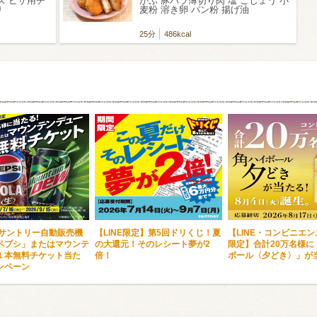
ズ ピザ用チ
かぶ 豚バラ薄切り肉 塩 こしょう 小
り
麦粉 溶き卵 パン粉 揚げ油
25分
486kcal
・サントリー自動販売機
【LINE限定】第5回ドリくじ！夏
【LINE・コンビニエ
ペプシ」またはマウンテ
の大還元！そのレシート夢が2
限定】合計20万名様に
１本無料チケット当た
倍！
ボール〈夕どき〉」が
ンペーン