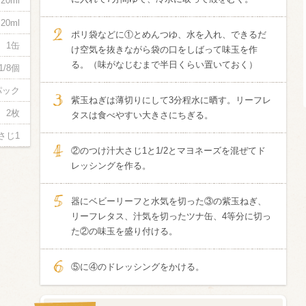
20ml
20ml
酸化防止剤
ポリ袋などに①とめんつゆ、水を入れ、できるだ
いしいワイ
1缶
け空気を抜きながら袋の口をしばって味玉を作
クリング 〈
2026年7月
る。（味がなじむまで半日くらい置いておく）
サー＆レモン〉
1/8個
缶
パック
紫玉ねぎは薄切りにして3分程水に晒す。リーフレ
2枚
タスは食べやすい大きさにちぎる。
さじ1
②のつけ汁大さじ1と1/2とマヨネーズを混ぜてド
レッシングを作る。
器にベビーリーフと水気を切った③の紫玉ねぎ、
リーフレタス、汁気を切ったツナ缶、4等分に切っ
た②の味玉を盛り付ける。
⑤に④のドレッシングをかける。