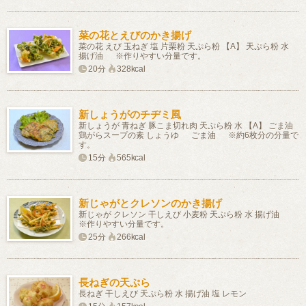
菜の花とえびのかき揚げ
菜の花 えび 玉ねぎ 塩 片栗粉 天ぷら粉 【A】 天ぷら粉 水
揚げ油 ※作りやすい分量です。
20分
328kcal
新しょうがのチヂミ風
新しょうが 青ねぎ 豚こま切れ肉 天ぷら粉 水 【A】 ごま油
鶏がらスープの素 しょうゆ ごま油 ※約6枚分の分量で
す。
15分
565kcal
新じゃがとクレソンのかき揚げ
新じゃが クレソン 干しえび 小麦粉 天ぷら粉 水 揚げ油
※作りやすい分量です。
25分
266kcal
長ねぎの天ぷら
長ねぎ 干しえび 天ぷら粉 水 揚げ油 塩 レモン