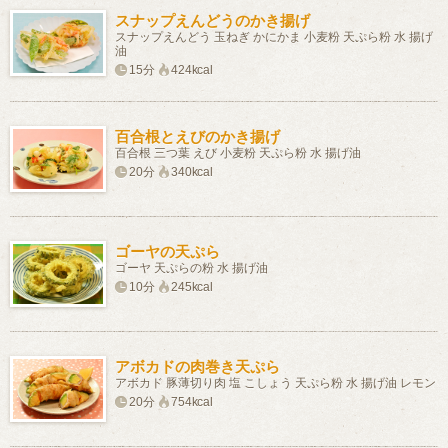
スナップえんどうのかき揚げ
スナップえんどう 玉ねぎ かにかま 小麦粉 天ぷら粉 水 揚げ
油
15分
424kcal
百合根とえびのかき揚げ
百合根 三つ葉 えび 小麦粉 天ぷら粉 水 揚げ油
20分
340kcal
ゴーヤの天ぷら
ゴーヤ 天ぷらの粉 水 揚げ油
10分
245kcal
アボカドの肉巻き天ぷら
アボカド 豚薄切り肉 塩 こしょう 天ぷら粉 水 揚げ油 レモン
20分
754kcal