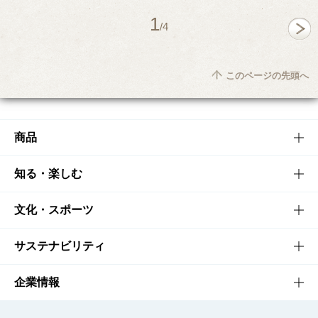
1
/4
このページの先頭へ
商品
商品TOP
知る・楽しむ
商品一覧
知る・楽しむTOP
文化・スポーツ
商品発売情報
キャンペーン
文化・スポーツTOP
サステナビリティ
栄養成分一覧
工場見学
サントリーホール
サステナビリティTOP
企業情報
お料理・お酒レシピ
サントリー美術館
トップメッセージ
企業情報TOP