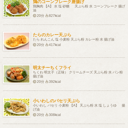
鶏のコーンフレーク唐揚げ
鶏胸肉 【A】 水 塩 砂糖 天ぷら粉 水 コーンフレーク 揚げ
油
20分
827kcal
たらのカレー天ぷら
たら れんこん 塩 小麦粉 天ぷら粉 カレー粉 水 揚げ油
20分
417kcal
明太チーちくフライ
ちくわ 明太子（正味） クリームチーズ 天ぷら粉 水 パン粉
揚げ油
20分
392kcal
小いわしのパセリ天ぷら
小いわし パセリ 小麦粉 【A】 天ぷら粉 水 塩 しょうゆ 揚
げ油
20分
308kcal