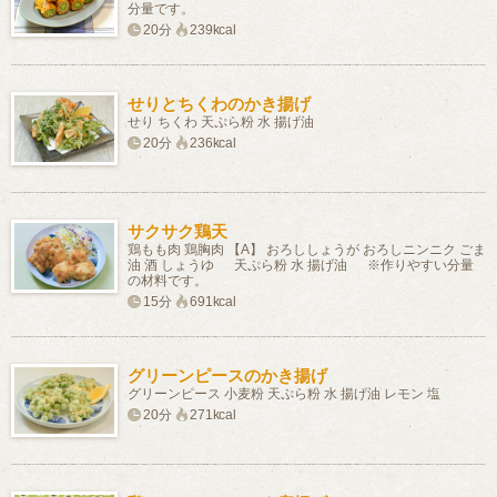
分量です。
20分
239kcal
せりとちくわのかき揚げ
せり ちくわ 天ぷら粉 水 揚げ油
20分
236kcal
サクサク鶏天
鶏もも肉 鶏胸肉 【A】 おろししょうが おろしニンニク ごま
油 酒 しょうゆ 天ぷら粉 水 揚げ油 ※作りやすい分量
の材料です。
15分
691kcal
グリーンピースのかき揚げ
グリーンピース 小麦粉 天ぷら粉 水 揚げ油 レモン 塩
20分
271kcal