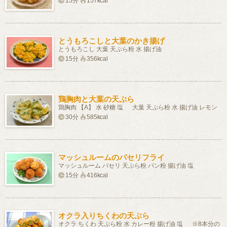
15分
157kcal
とうもろこしと大葉のかき揚げ
とうもろこし 大葉 天ぷら粉 水 揚げ油
15分
356kcal
鶏胸肉と大葉の天ぷら
鶏胸肉 【A】 水 砂糖 塩 大葉 天ぷら粉 水 揚げ油 レモン
30分
585kcal
マッシュルームのパセリフライ
マッシュルーム パセリ 天ぷら粉 パン粉 揚げ油 塩
15分
416kcal
オクラ入りちくわの天ぷら
オクラ ちくわ 天ぷら粉 水 カレー粉 揚げ油 塩 ※8本分の