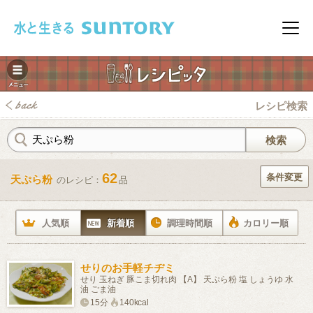
このページの本文へ移動
メニ
レシピ検索
62
条件変更
天ぷら粉
のレシピ：
品
みレシピ
人気順
新着順
調理時間順
カロリー順
せりのお手軽チヂミ
せり 玉ねぎ 豚こま切れ肉 【A】 天ぷら粉 塩 しょうゆ 水
油 ごま油
15分
140kcal