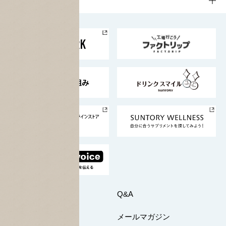
企業情報
お料理・お酒レシピ
サントリー美術館
トップメッセージ
企業情報TOP
地域情報
サントリーサンバーズ大阪
サントリーが考えるサステナビリティ経営
企業概要
東京サントリーサンゴリアス
ESG情報ポータル
グループ企業一覧
サントリースポーツ
サステナビリティストーリーズ
事業所一覧
採用情報
お問い合わせ
Q&A
マイページ
メールマガジン