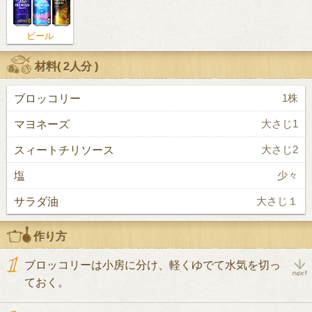
ビール
材料(
2人分
)
ブロッコリー
1株
マヨネーズ
大さじ1
スィートチリソース
大さじ2
塩
少々
サラダ油
大さじ１
作り方
ブロッコリーは小房に分け、軽くゆでて水気を切っ
ておく。