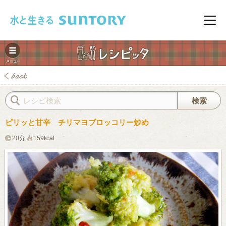
このページの本文へ移動
メニ
ピリッと甘辛 チリマヨブロッコリー炒め
20分
159kcal
みレシピ