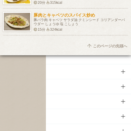
20分
315kcal
豚肉とキャベツのスパイス炒め
豚バラ肉 キャベツ サラダ油 クミンシード コリアンダーパ
ウダー しょうゆ 塩 こしょう
15分
324kcal
このページの先頭へ
商品
商品TOP
知る・楽しむ
商品一覧
知る・楽しむTOP
文化・スポーツ
商品発売情報
キャンペーン
文化・スポーツTOP
サステナビリティ
栄養成分一覧
工場見学
サントリーホール
サステナビリティTOP