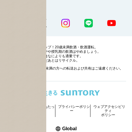
公式SNS一覧
ストップ！20歳未満飲酒・飲酒運転。
妊娠中や授乳期の飲酒はやめましょう。
お酒はなによりも適量です。
のんだあとはリサイクル。
お酒に関する情報の20歳未満の方への転送および共有はご遠慮ください。
サイトマッ
ご利用にあたっ
プライバシーポリシ
ウェブアクセシビリ
プ
て
ー
ティ
ポリシー
新しいウィンドウで開く
Global