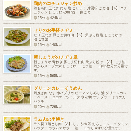
鶏肉のコチュジャン炒め
鶏もも肉 玉ねぎ にら 塩 こしょう 片栗粉 ごま油 【A】 コチ
ュジャン しょうゆ 砂糖 酒 白ごま
15分
424kcal
せりのお手軽チヂミ
せり 玉ねぎ 豚こま切れ肉 【A】 天ぷら粉 塩 しょうゆ 水
油 ごま油
15分
140kcal
新しょうがのチヂミ風
新しょうが 青ねぎ 豚こま切れ肉 天ぷら粉 水 【A】 ごま油
鶏がらスープの素 しょうゆ ごま油 ※約6枚分の分量で
す。
15分
565kcal
グリーンカレーそうめん
鶏挽き肉 なす 赤パプリカ ピーマン しめじ 油 グリーンカレ
ーペースト ココナッツミルク 水 砂糖 ナンプラー そうめん
バジル
20分
729kcal
ラム肉の串焼き
ラム切り落とし肉 【A】 しょうゆ 酒 おろしニンニク クミン
パウダー ガラムマサラ 油 ※作りやすい分量です。