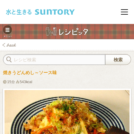
このページの本文へ移動
メニ
焼きうどんめし～ソース味
15分
543kcal
みレシピ