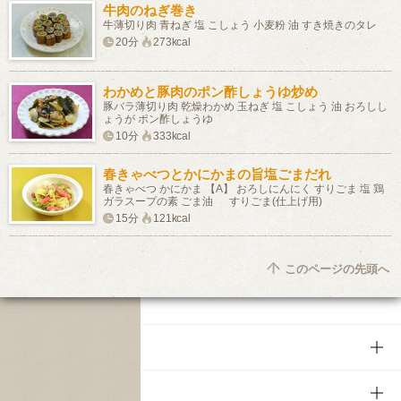
牛肉のねぎ巻き
牛薄切り肉 青ねぎ 塩 こしょう 小麦粉 油 すき焼きのタレ
20分
273kcal
わかめと豚肉のポン酢しょうゆ炒め
豚バラ薄切り肉 乾燥わかめ 玉ねぎ 塩 こしょう 油 おろしし
ょうが ポン酢しょうゆ
10分
333kcal
春きゃべつとかにかまの旨塩ごまだれ
春きゃべつ かにかま 【A】 おろしにんにく すりごま 塩 鶏
ガラスープの素 ごま油 すりごま(仕上げ用)
15分
121kcal
このページの先頭へ
商品
商品TOP
知る・楽しむ