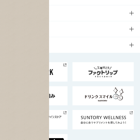
商品一覧
知る・楽しむTOP
文化・スポーツ
商品発売情報
キャンペーン
文化・スポーツTOP
サステナビリティ
栄養成分一覧
工場見学
サントリーホール
サステナビリティTOP
企業情報
お料理・お酒レシピ
サントリー美術館
トップメッセージ
企業情報TOP
地域情報
サントリーサンバーズ大阪
サントリーが考えるサステナビリティ経営
企業概要
東京サントリーサンゴリアス
ESG情報ポータル
グループ企業一覧
サントリースポーツ
サステナビリティストーリーズ
事業所一覧
採用情報