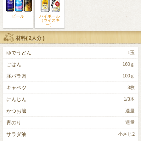
ビール
ハイボール
（ウイスキ
ー）
材料(
2人分
)
ゆでうどん
1玉
ごはん
160ｇ
豚バラ肉
100ｇ
キャベツ
3枚
にんじん
1/3本
かつお節
適量
青のり
適量
サラダ油
小さじ2