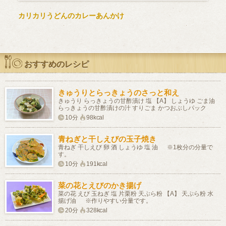
カリカリうどんのカレーあんかけ
おすすめのレシピ
きゅうりとらっきょうのさっと和え
きゅうり らっきょうの甘酢漬け 塩 【A】 しょうゆ ごま油
らっきょうの甘酢漬けの汁 すりごま かつおぶしパック
10分
98kcal
青ねぎと干しえびの玉子焼き
青ねぎ 干しえび 卵 酒 しょうゆ 塩 油 ※1枚分の分量で
す。
10分
191kcal
菜の花とえびのかき揚げ
菜の花 えび 玉ねぎ 塩 片栗粉 天ぷら粉 【A】 天ぷら粉 水
揚げ油 ※作りやすい分量です。
20分
328kcal