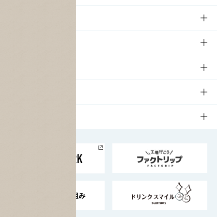
商品
商品TOP
知る・楽しむ
商品一覧
知る・楽しむTOP
文化・スポーツ
商品発売情報
キャンペーン
文化・スポーツTOP
サステナビリティ
栄養成分一覧
工場見学
サントリーホール
サステナビリティTOP
企業情報
お料理・お酒レシピ
サントリー美術館
トップメッセージ
企業情報TOP
地域情報
サントリーサンバーズ大阪
サントリーが考えるサステナビリティ経営
企業概要
東京サントリーサンゴリアス
ESG情報ポータル
グループ企業一覧
サントリースポーツ
サステナビリティストーリーズ
事業所一覧