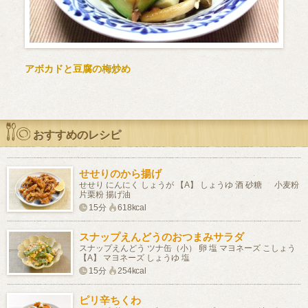
アボカドと豆腐の梅炒め
おすすめのレシピ
せせりのから揚げ
せせり にんにく しょうが 【A】 しょうゆ 酒 砂糖 小麦粉
片栗粉 揚げ油
15分
618kcal
スナップえんどうのおつまみサラダ
スナップえんどう ツナ缶（小） 卵 塩 マヨネーズ こしょう
【A】 マヨネーズ しょうゆ 塩
15分
254kcal
ピリ辛ちくわ