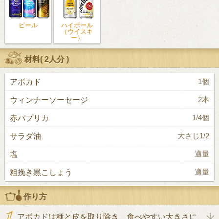
ビール
ハイボール
（ウイスキ
ー）
材料(
2人分
)
アボカド
1個
ウィンナーソーセージ
2本
赤パプリカ
1/4個
サラダ油
大さじ1/2
塩
適量
粗挽き黒こしょう
適量
作り方
アボカドは種と皮を取り除き、食べやすい大きさに