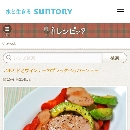
このページの本文へ移動
メニ
アボカドとウィンナーのブラックペッパーソテー
15分
214kcal
みレシピ