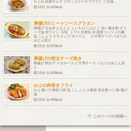
ちくわ 白菜キムチ ブロッコリースプラウト ごま油
10分
100kcal
厚揚げのミートソースグラタン
厚揚げ 玉ねぎ にんじん しいたけ にんにく 合い挽き肉 オリ
ーブ油 赤ワイン 【A】 トマト水煮缶 水 固形コンソメの素
塩 こしょう ケチャップ ローリエ ピザ用チーズ パセリの
みじん切り
25分
526kcal
厚揚げの明太チーズ焼き
厚揚げ 明太子 マヨネーズ ピザ用チーズ パセリのみじん切
り
15分
269kcal
かぶの肉巻きフライ
かぶ 豚バラ薄切り肉 塩 こしょう 小麦粉 溶き卵 パン粉 揚げ
油
25分
486kcal
このページの先頭へ