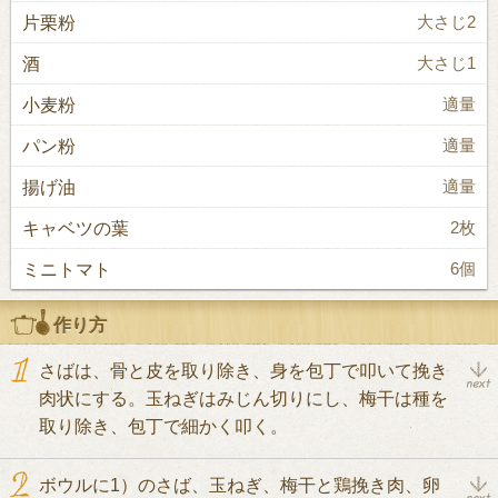
片栗粉
大さじ2
酒
大さじ1
小麦粉
適量
パン粉
適量
揚げ油
適量
キャベツの葉
2枚
ミニトマト
6個
作り方
さばは、骨と皮を取り除き、身を包丁で叩いて挽き
肉状にする。玉ねぎはみじん切りにし、梅干は種を
取り除き、包丁で細かく叩く。
ボウルに1）のさば、玉ねぎ、梅干と鶏挽き肉、卵