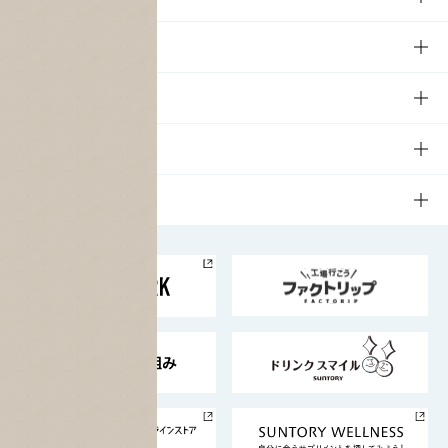
商品TOP
知る・楽しむ
商品一覧
知る・楽しむTOP
文化・スポーツ
商品発売情報
キャンペーン
文化・スポーツTOP
サステナビリティ
栄養成分一覧
工場見学
サントリーホール
サステナビリティTOP
企業情報
お料理・お酒レシピ
サントリー美術館
トップメッセージ
企業情報TOP
地域情報
サントリーサンバーズ大阪
サントリーが考えるサステナビリティ経営
企業概要
東京サントリーサンゴリアス
ESG情報ポータル
グループ企業一覧
サントリースポーツ
サステナビリティストーリーズ
事業所一覧
採用情報