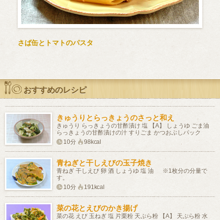
さば缶とトマトのパスタ
おすすめのレシピ
きゅうりとらっきょうのさっと和え
きゅうり らっきょうの甘酢漬け 塩 【A】 しょうゆ ごま油
らっきょうの甘酢漬けの汁 すりごま かつおぶしパック
10分
98kcal
青ねぎと干しえびの玉子焼き
青ねぎ 干しえび 卵 酒 しょうゆ 塩 油 ※1枚分の分量で
す。
10分
191kcal
菜の花とえびのかき揚げ
菜の花 えび 玉ねぎ 塩 片栗粉 天ぷら粉 【A】 天ぷら粉 水