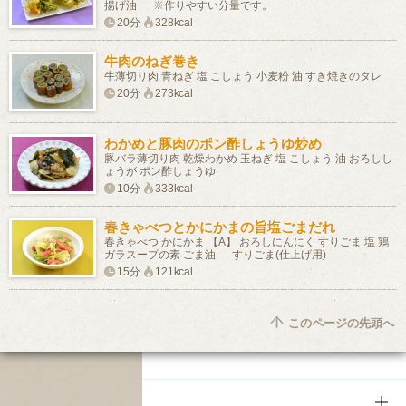
揚げ油 ※作りやすい分量です。
20分
328kcal
牛肉のねぎ巻き
牛薄切り肉 青ねぎ 塩 こしょう 小麦粉 油 すき焼きのタレ
20分
273kcal
わかめと豚肉のポン酢しょうゆ炒め
豚バラ薄切り肉 乾燥わかめ 玉ねぎ 塩 こしょう 油 おろしし
ょうが ポン酢しょうゆ
10分
333kcal
春きゃべつとかにかまの旨塩ごまだれ
春きゃべつ かにかま 【A】 おろしにんにく すりごま 塩 鶏
ガラスープの素 ごま油 すりごま(仕上げ用)
15分
121kcal
このページの先頭へ
商品