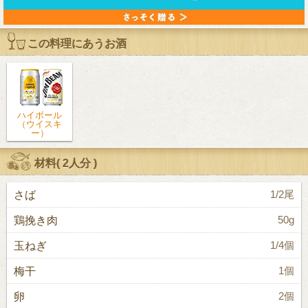
この料理にあうお酒
ハイボール
（ウイスキ
ー）
材料(
2人分
)
さば
1/2尾
鶏挽き肉
50g
玉ねぎ
1/4個
梅干
1個
卵
2個