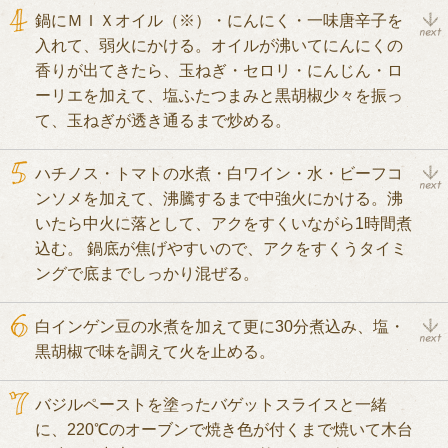
鍋にＭＩＸオイル（※）・にんにく・一味唐辛子を
入れて、弱火にかける。オイルが沸いてにんにくの
香りが出てきたら、玉ねぎ・セロリ・にんじん・ロ
ーリエを加えて、塩ふたつまみと黒胡椒少々を振っ
て、玉ねぎが透き通るまで炒める。
ハチノス・トマトの水煮・白ワイン・水・ビーフコ
ンソメを加えて、沸騰するまで中強火にかける。沸
いたら中火に落として、アクをすくいながら1時間煮
込む。 鍋底が焦げやすいので、アクをすくうタイミ
ングで底までしっかり混ぜる。
白インゲン豆の水煮を加えて更に30分煮込み、塩・
黒胡椒で味を調えて火を止める。
バジルペーストを塗ったバゲットスライスと一緒
に、220℃のオーブンで焼き色が付くまで焼いて木台