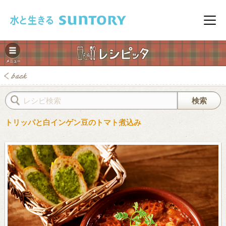
このページの本文へ移動
メニ
トリッパと白インゲン豆のトマト煮込み
みレシピ