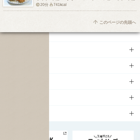
20分
741kcal
このページの先頭へ
商品
商品TOP
知る・楽しむ
商品一覧
知る・楽しむTOP
文化・スポーツ
商品発売情報
キャンペーン
文化・スポーツTOP
サステナビリティ
栄養成分一覧
工場見学
サントリーホール
サステナビリティTOP
企業情報
お料理・お酒レシピ
サントリー美術館
トップメッセージ
企業情報TOP