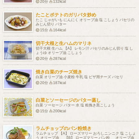
20分
132kcal
たことポテトのガリバタ炒め
たこ じゃがいも にんにく オリーブ油 塩 こしょう パセリの
みじん切り バター
15分
164kcal
切干大根と生ハムのマリネ
切干大根 生ハム 【A】 レモン汁 パセリのみじん切り 塩 し
ょうゆ オリーブ油 こしょう
20分
287kcal
焼き白菜のチーズ焼き
白菜 オリーブ油 小麦粉 牛乳 塩 ピザ用チーズ パセリ
20分
187kcal
白菜とソーセージのバター蒸し
白菜 ソーセージ バター 水 塩 粗挽き黒こしょう
15分
200kcal
ラムチョップのパン粉焼き
ラムチョップ 【A】 ローズマリー おろしニンニク 塩 こしょ
う オリーブ油 【B】 ローズマリー パン粉 オリーブ油