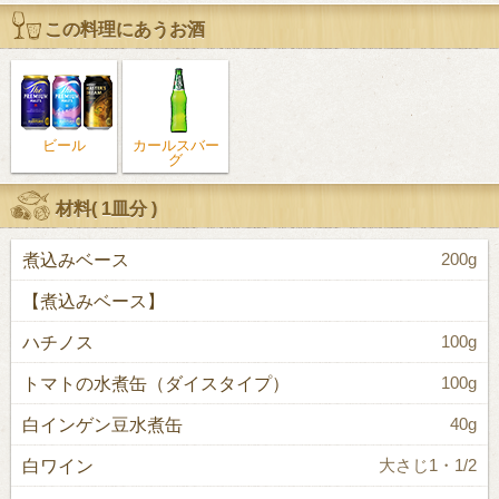
この料理にあうお酒
ビール
カールスバー
グ
材料(
1皿分
)
煮込みベース
200g
【煮込みベース】
ハチノス
100g
トマトの水煮缶（ダイスタイプ）
100g
白インゲン豆水煮缶
40g
白ワイン
大さじ1・1/2