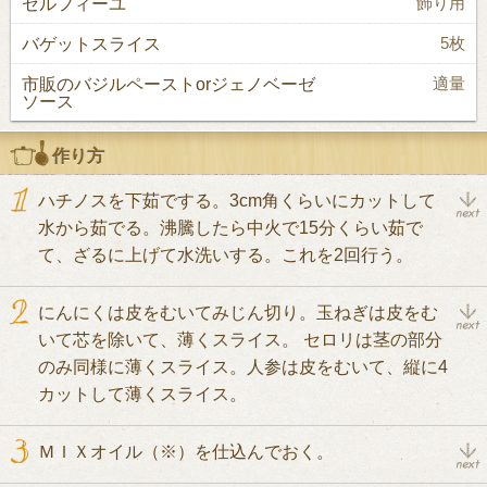
セルフィーユ
飾り用
バゲットスライス
5枚
市販のバジルペーストorジェノベーゼ
適量
ソース
作り方
ハチノスを下茹でする。3cm角くらいにカットして
水から茹でる。沸騰したら中火で15分くらい茹で
て、ざるに上げて水洗いする。これを2回行う。
にんにくは皮をむいてみじん切り。玉ねぎは皮をむ
いて芯を除いて、薄くスライス。 セロリは茎の部分
のみ同様に薄くスライス。人参は皮をむいて、縦に4
カットして薄くスライス。
ＭＩＸオイル（※）を仕込んでおく。