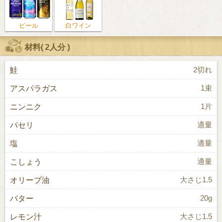
ビール
白ワイン
材料(
2人分
)
鮭
2切れ
アスパラガス
1束
ニンニク
1片
パセリ
適量
塩
適量
こしょう
適量
オリーブ油
大さじ1.5
バター
20g
レモン汁
大さじ1.5