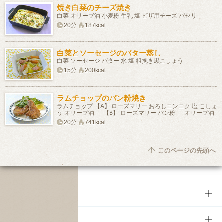
焼き白菜のチーズ焼き
白菜 オリーブ油 小麦粉 牛乳 塩 ピザ用チーズ パセリ
20分
187kcal
白菜とソーセージのバター蒸し
白菜 ソーセージ バター 水 塩 粗挽き黒こしょう
15分
200kcal
ラムチョップのパン粉焼き
ラムチョップ 【A】 ローズマリー おろしニンニク 塩 こしょ
う オリーブ油 【B】 ローズマリー パン粉 オリーブ油
20分
741kcal
このページの先頭へ
商品
商品TOP
知る・楽しむ