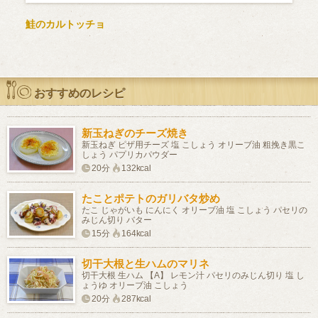
鮭のカルトッチョ
おすすめのレシピ
新玉ねぎのチーズ焼き
新玉ねぎ ピザ用チーズ 塩 こしょう オリーブ油 粗挽き黒こ
しょう パプリカパウダー
20分
132kcal
たことポテトのガリバタ炒め
たこ じゃがいも にんにく オリーブ油 塩 こしょう パセリの
みじん切り バター
15分
164kcal
切干大根と生ハムのマリネ
切干大根 生ハム 【A】 レモン汁 パセリのみじん切り 塩 し
ょうゆ オリーブ油 こしょう
20分
287kcal