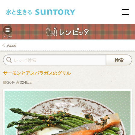
このページの本文へ移動
メニ
サーモンとアスパラガスのグリル
20分
324kcal
みレシピ