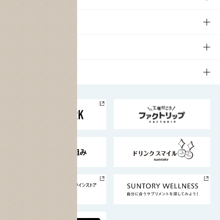
商品一覧
知る・楽しむTOP
文化・スポーツ
商品発売情報
キャンペーン
文化・スポーツTOP
サステナビリティ
栄養成分一覧
工場見学
サントリーホール
サステナビリティTOP
企業情報
お料理・お酒レシピ
サントリー美術館
トップメッセージ
企業情報TOP
地域情報
サントリーサンバーズ大阪
サントリーが考えるサステナビリティ経営
企業概要
東京サントリーサンゴリアス
ESG情報ポータル
グループ企業一覧
サントリースポーツ
サステナビリティストーリーズ
事業所一覧
採用情報