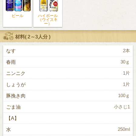
ビール
ハイボール
（ウイスキ
ー）
材料(
2～3人分
)
なす
2本
春雨
30ｇ
ニンニク
1片
しょうが
1片
豚挽き肉
100ｇ
ごま油
小さじ1
【A】
水
250ml