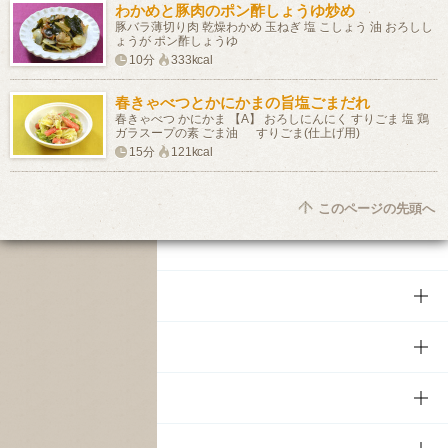
わかめと豚肉のポン酢しょうゆ炒め
豚バラ薄切り肉 乾燥わかめ 玉ねぎ 塩 こしょう 油 おろしし
ょうが ポン酢しょうゆ
10分
333kcal
春きゃべつとかにかまの旨塩ごまだれ
春きゃべつ かにかま 【A】 おろしにんにく すりごま 塩 鶏
ガラスープの素 ごま油 すりごま(仕上げ用)
15分
121kcal
このページの先頭へ
商品
商品TOP
知る・楽しむ
商品一覧
知る・楽しむTOP
文化・スポーツ
商品発売情報
キャンペーン
文化・スポーツTOP