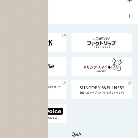
サステナビリティ
栄養成分一覧
工場見学
サントリーホール
サステナビリティTOP
企業情報
お料理・お酒レシピ
サントリー美術館
トップメッセージ
企業情報TOP
地域情報
サントリーサンバーズ大阪
サントリーが考えるサステナビリティ経営
企業概要
東京サントリーサンゴリアス
ESG情報ポータル
グループ企業一覧
サントリースポーツ
サステナビリティストーリーズ
事業所一覧
採用情報
お問い合わせ
Q&A