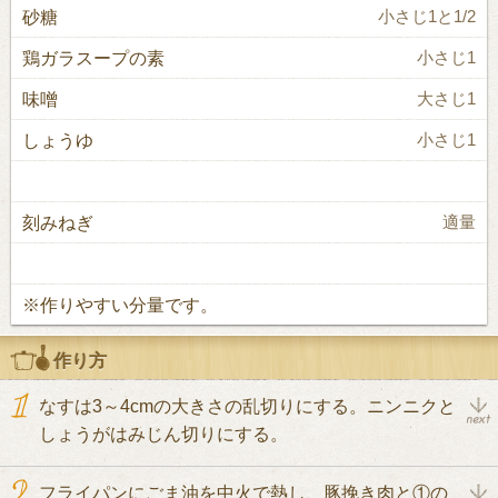
砂糖
小さじ1と1/2
鶏ガラスープの素
小さじ1
味噌
大さじ1
しょうゆ
小さじ1
刻みねぎ
適量
※作りやすい分量です。
作り方
なすは3～4cmの大きさの乱切りにする。ニンニクと
しょうがはみじん切りにする。
フライパンにごま油を中火で熱し、豚挽き肉と①の