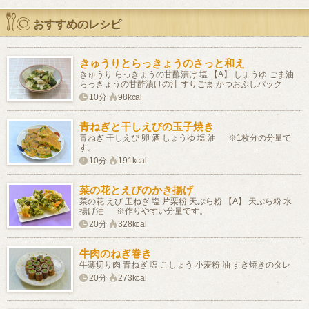
おすすめのレシピ
きゅうりとらっきょうのさっと和え
きゅうり らっきょうの甘酢漬け 塩 【A】 しょうゆ ごま油
らっきょうの甘酢漬けの汁 すりごま かつおぶしパック
10分
98kcal
青ねぎと干しえびの玉子焼き
青ねぎ 干しえび 卵 酒 しょうゆ 塩 油 ※1枚分の分量で
す。
10分
191kcal
菜の花とえびのかき揚げ
菜の花 えび 玉ねぎ 塩 片栗粉 天ぷら粉 【A】 天ぷら粉 水
揚げ油 ※作りやすい分量です。
20分
328kcal
牛肉のねぎ巻き
牛薄切り肉 青ねぎ 塩 こしょう 小麦粉 油 すき焼きのタレ
20分
273kcal