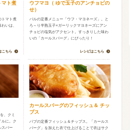
トマト煮
ウフマヨ（ ゆで玉子のアンチョビの
せ）
信州富士見町
ブリュット 2
のトマト煮
バルの定番メニュー「ウフ・マヨネーズ」。と
750ml瓶
2026年7月
味わいは、
ろ～り半熟玉子×ガーリックマヨネーズにアン
！
チョビの塩気がアクセント。すっきりした味わ
いの「カールスバーグ」にぴったり！
はこちら
レシピはこちら
カールスバーグのフィッシュ＆ チッ
プス
”を、クミ
イルに。ク
パブの定番フィッシュ＆チップス。「カールス
ルスバー
バーグ」を加えた衣で仕上げることで衣はサク