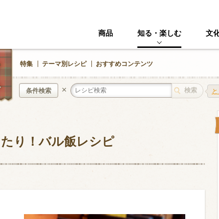
商品
知る・楽しむ
文
特集
テーマ別レシピ
おすすめコンテンツ
×
条件検索
と
中華風
イタリアン
ったり！バル飯レシピ
ニック
その他・創作料理
スイーツ
野菜・いも類
きのこ
加工食品系
くだもの