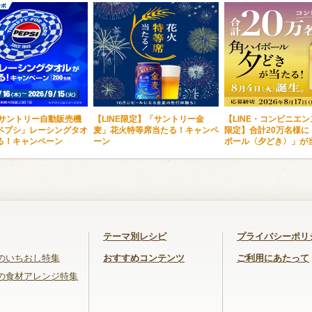
・サントリー自動販売機
【LINE限定】「サントリー金
【LINE・コンビニエ
ペプシ」レーシングタオ
麦」花火特等席当たる！キャンペ
限定】合計20万名様に
る！キャンペーン
ーン
ボール〈夕どき〉」が
テーマ別レシピ
プライバシーポリ
のいちおし特集
おすすめコンテンツ
ご利用にあたって
の食材アレンジ特集