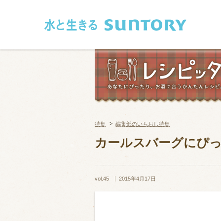
このページの本文へ移動
特集
編集部のいちおし特集
和食
洋食
カールスバーグにぴ
フレンチ
アジア・エス
vol.45
2015年4月17日
肉
魚介類
卵・乳製品
豆腐・豆類
お米・麺
その他