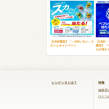
【LINE限定】「―196レモン」ス
【LINE
カッとキャンペーン
限定】「
ルが当た
レシピッタとは？
特集
編集部
ひとつ