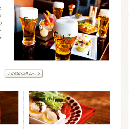
タ
味
0
ウイスキー）
ウイスキー・ブランデー
焼酎
ー
ぴ
検索
この回のコラムへ