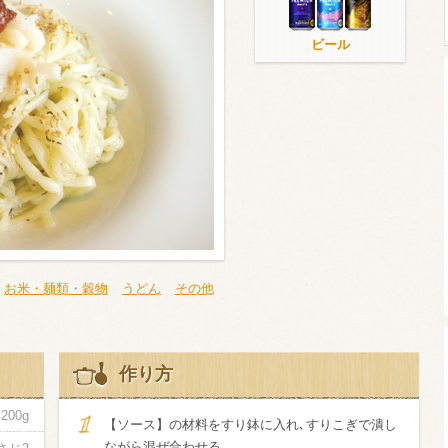
ビール
ウイスキー）
ウイスキー・ブランデー
焼酎
検索
お米・麺類・穀物
うどん
その他
作り方
200g
【ソース】の材料をすり鉢に入れ､すりこぎで潰し
ながら混ぜ合わせる｡