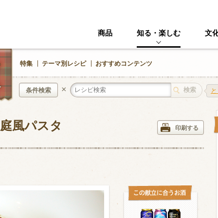
商品
知る・楽しむ
文
特集
テーマ別レシピ
おすすめコンテンツ
×
条件検索
と
庭風パスタ
中華風
イタリアン
印刷する
ニック
その他・創作料理
スイーツ
野菜・いも類
きのこ
加工食品系
くだもの