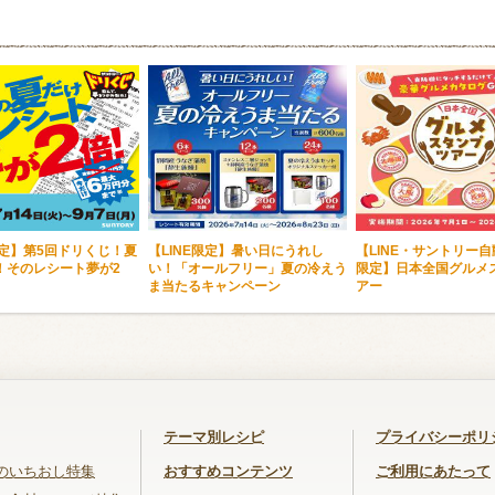
限定】第5回ドリくじ！夏
【LINE限定】暑い日にうれし
【LINE・サントリー
！そのレシート夢が2
い！「オールフリー」夏の冷えう
限定】日本全国グルメ
ま当たるキャンペーン
アー
テーマ別レシピ
プライバシーポリ
のいちおし特集
おすすめコンテンツ
ご利用にあたって