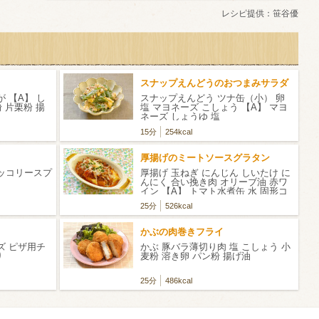
レシピ提供：
笹谷優
スナップえんどうのおつまみサラダ
 【A】 し
スナップえんどう ツナ缶（小） 卵
 片栗粉 揚
塩 マヨネーズ こしょう 【A】 マヨ
ネーズ しょうゆ 塩
15分
254kcal
厚揚げのミートソースグラタン
ロッコリースプ
厚揚げ 玉ねぎ にんじん しいたけ に
んにく 合い挽き肉 オリーブ油 赤ワ
イン 【A】 トマト水煮缶 水 固形コ
ンソメの素 塩 こしょう ケチャップ
25分
526kcal
ローリエ ピザ用チーズ パセリの
みじん切り
かぶの肉巻きフライ
ズ ピザ用チ
かぶ 豚バラ薄切り肉 塩 こしょう 小
り
麦粉 溶き卵 パン粉 揚げ油
25分
486kcal