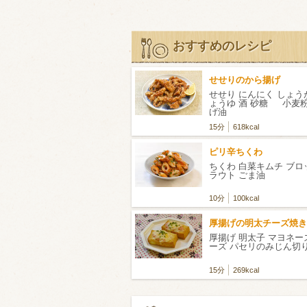
おすすめのレシピ
せせりのから揚げ
せせり にんにく しょうが
ょうゆ 酒 砂糖 小麦粉
げ油
15分
618kcal
ピリ辛ちくわ
ちくわ 白菜キムチ ブ
ラウト ごま油
10分
100kcal
厚揚げの明太チーズ焼き
厚揚げ 明太子 マヨネー
ーズ パセリのみじん切
15分
269kcal