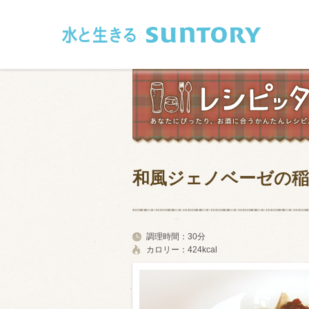
このページの本文へ移動
和風ジェノベーゼの稲
和食
洋食
フレンチ
アジア・エス
調理時間：
30分
カロリー：
424kcal
肉
魚介類
卵・乳製品
豆腐・豆類
お米・麺
その他