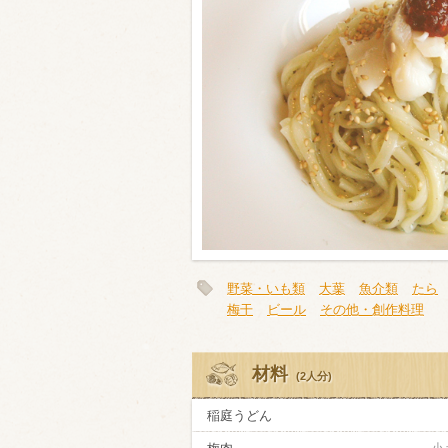
類・穀物
ビール
ハイボール（
赤ワイン
白ワイン
野菜・いも類
大葉
魚介類
たら
梅干
ビール
その他・創作料理
材料
(2人分)
稲庭うどん