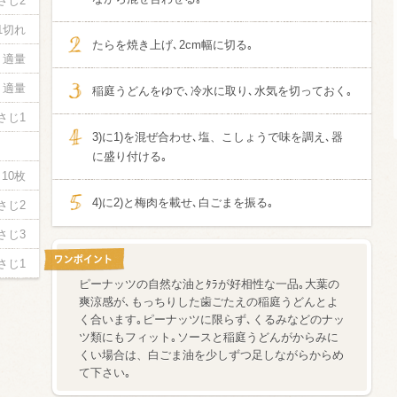
さじ2
1切れ
信州富士見町
たらを焼き上げ､2cm幅に切る｡
ブリュット 2
適量
750ml瓶
2026年7月
適量
稲庭うどんをゆで､冷水に取り､水気を切っておく｡
さじ1
3)に1)を混ぜ合わせ､塩、こしょうで味を調え､器
に盛り付ける｡
10枚
4)に2)と梅肉を載せ､白ごまを振る｡
さじ2
さじ3
さじ1
ピーナッツの自然な油とﾀﾗが好相性な一品｡大葉の
爽涼感が､もっちりした歯ごたえの稲庭うどんとよ
く合います｡ピーナッツに限らず､くるみなどのナッ
ツ類にもフィット｡ソースと稲庭うどんがからみに
くい場合は、白ごま油を少しずつ足しながらからめ
て下さい｡