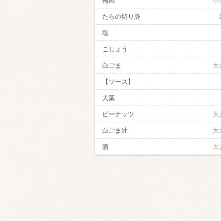
梅肉
小
たらの切り身
塩
こしょう
白ごま
大
【ソース】
大葉
ピーナッツ
大
白ごま油
大
酒
大