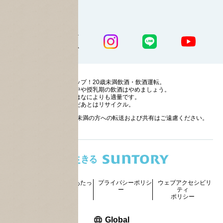
公式SNS一覧
ストップ！20歳未満飲酒・飲酒運転。
妊娠中や授乳期の飲酒はやめましょう。
お酒はなによりも適量です。
のんだあとはリサイクル。
お酒に関する情報の20歳未満の方への転送および共有はご遠慮ください。
サイトマッ
ご利用にあたっ
プライバシーポリシ
ウェブアクセシビリ
プ
て
ー
ティ
ポリシー
新しいウィンドウで開く
Global