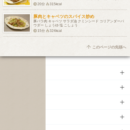
20分
315kcal
豚肉とキャベツのスパイス炒め
豚バラ肉 キャベツ サラダ油 クミンシード コリアンダーパ
ウダー しょうゆ 塩 こしょう
15分
324kcal
このページの先頭へ
商品
商品TOP
知る・楽しむ
商品一覧
知る・楽しむTOP
文化・スポーツ
商品発売情報
キャンペーン
文化・スポーツTOP
サステナビリティ
栄養成分一覧