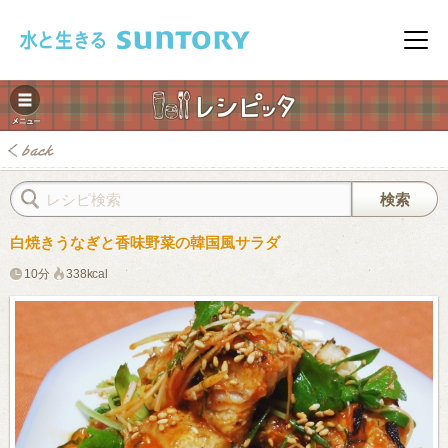
このページの本文へ移動
メニ
白焼きうなぎと香味野菜の韓国風サラダ
10分
338kcal
みレシピ