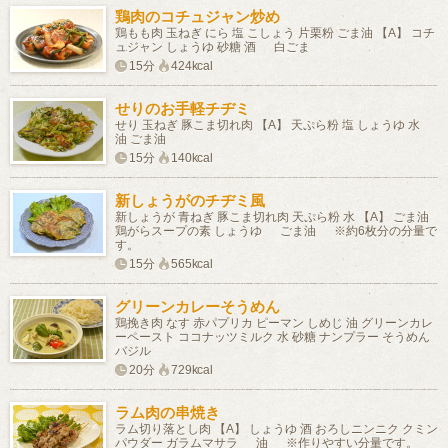
鶏肉のコチュジャン炒め
鶏もも肉 玉ねぎ にら 塩 こしょう 片栗粉 ごま油 【A】 コチ
ュジャン しょうゆ 砂糖 酒 白ごま
15分
424kcal
せりのお手軽チヂミ
せり 玉ねぎ 豚こま切れ肉 【A】 天ぷら粉 塩 しょうゆ 水
油 ごま油
15分
140kcal
新しょうがのチヂミ風
新しょうが 青ねぎ 豚こま切れ肉 天ぷら粉 水 【A】 ごま油
鶏がらスープの素 しょうゆ ごま油 ※約6枚分の分量で
す。
15分
565kcal
グリーンカレーそうめん
鶏挽き肉 なす 赤パプリカ ピーマン しめじ 油 グリーンカレ
ーペースト ココナッツミルク 水 砂糖 ナンプラー そうめん
バジル
20分
729kcal
ラム肉の串焼き
ラム切り落とし肉 【A】 しょうゆ 酒 おろしニンニク クミン
パウダー ガラムマサラ 油 ※作りやすい分量です。