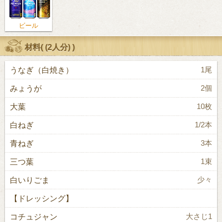
ビール
材料(
(2人分)
)
うなぎ（白焼き）
1尾
みょうが
2個
大葉
10枚
白ねぎ
1/2本
青ねぎ
3本
三つ葉
1束
白いりごま
少々
【ドレッシング】
コチュジャン
大さじ1