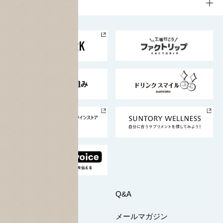
工場見学
サントリーホール
サステナビリティTOP
企業情報
お料理・お酒レシピ
サントリー美術館
トップメッセージ
企業情報TOP
地域情報
サントリーサンバーズ大阪
サントリーが考えるサステナビリティ経営
企業概要
東京サントリーサンゴリアス
ESG情報ポータル
グループ企業一覧
サントリースポーツ
サステナビリティストーリーズ
事業所一覧
採用情報
お問い合わせ
Q&A
マイページ
メールマガジン