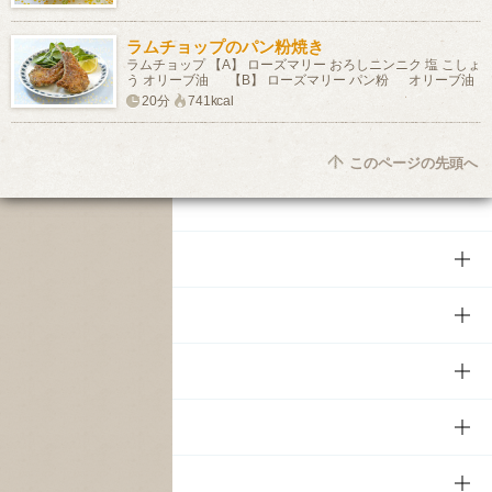
ラムチョップのパン粉焼き
ラムチョップ 【A】 ローズマリー おろしニンニク 塩 こしょ
う オリーブ油 【B】 ローズマリー パン粉 オリーブ油
20分
741kcal
このページの先頭へ
商品
商品TOP
知る・楽しむ
商品一覧
知る・楽しむTOP
文化・スポーツ
商品発売情報
キャンペーン
文化・スポーツTOP
サステナビリティ
栄養成分一覧
工場見学
サントリーホール
サステナビリティTOP
企業情報