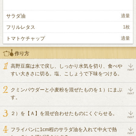
サラダ油
適量
フリルレタス
1枚
トマトケチャップ
適量
作り方
高野豆腐は水で戻し、しっかり水気を切り、食べや
すい大きさに切る。塩、こしょうで下味をつける。
クミンパウダーと小麦粉を混ぜたものを１）にまぶ
す。
２）を【Ａ】を混ぜ合わせたものにくぐらせる。
フライパンに1cm程のサラダ油を入れて中火で熱