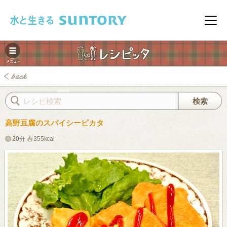
このページの本文へ移動
メニ
高野豆腐のスパイシーピカタ
20分
355kcal
みレシピ