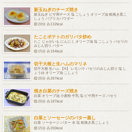
新玉ねぎのチーズ焼き
新玉ねぎ ピザ用チーズ 塩 こしょう オリーブ油 粗挽き黒こ
しょう パプリカパウダー
20分
132kcal
たことポテトのガリバタ炒め
たこ じゃがいも にんにく オリーブ油 塩 こしょう パセリの
みじん切り バター
15分
164kcal
切干大根と生ハムのマリネ
切干大根 生ハム 【A】 レモン汁 パセリのみじん切り 塩 し
ょうゆ オリーブ油 こしょう
20分
287kcal
焼き白菜のチーズ焼き
白菜 オリーブ油 小麦粉 牛乳 塩 ピザ用チーズ パセリ
20分
187kcal
白菜とソーセージのバター蒸し
白菜 ソーセージ バター 水 塩 粗挽き黒こしょう
15分
200kcal