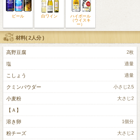
ビール
白ワイン
ハイボール
（ウイスキ
ー）
材料(
2人分
)
高野豆腐
2枚
塩
適量
こしょう
適量
クミンパウダー
小さじ2.5
小麦粉
大さじ2
【Ａ】
溶き卵
1個分
粉チーズ
大さじ2