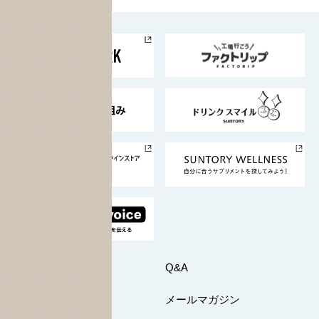
お料理・お酒レシピ
サントリー美術館
トップメッセージ
企業情報TOP
地域情報
サントリーサンバーズ大阪
サントリーが考えるサステナビリティ経営
企業概要
東京サントリーサンゴリアス
ESG情報ポータル
グループ企業一覧
サントリースポーツ
サステナビリティストーリーズ
事業所一覧
採用情報
お問い合わせ
Q&A
マイページ
メールマガジン