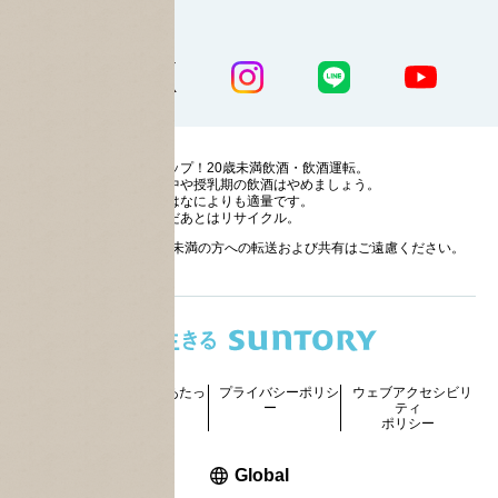
公式SNS一覧
ストップ！20歳未満飲酒・飲酒運転。
妊娠中や授乳期の飲酒はやめましょう。
お酒はなによりも適量です。
のんだあとはリサイクル。
お酒に関する情報の20歳未満の方への転送および共有はご遠慮ください。
サイトマッ
ご利用にあたっ
プライバシーポリシ
ウェブアクセシビリ
プ
て
ー
ティ
ポリシー
新しいウィンドウで開く
Global