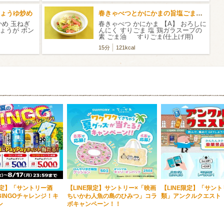
ょうゆ炒め
春きゃべつとかにかまの旨塩ごまだれ
かめ 玉ねぎ
春きゃべつ かにかま 【A】 おろしに
しょうが ポン
んにく すりごま 塩 鶏ガラスープの
素 ごま油 すりごま(仕上げ用)
15分
121kcal
限定】「サントリー酒
【LINE限定】サントリー×「映画
【LINE限定】「サン
INGOチャレンジ！キ
ちいかわ人魚の島のひみつ」コラ
類」アンクルクエスト
ン
ボキャンペーン！！