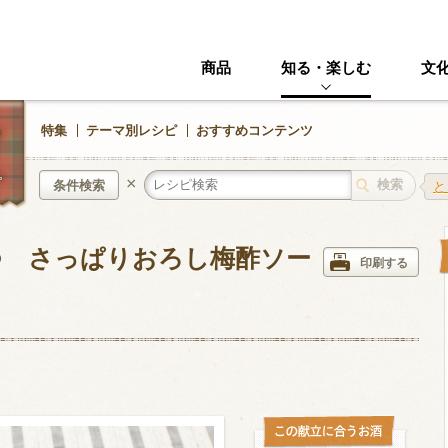
商品
知る・楽しむ
文
特集
テーマ別レシピ
おすすめコンテンツ
×
条件検索
と
つ さっぱりおろし梅酢ソー
中華風
イタリアン
印刷する
ニック
その他・創作料理
スイーツ
野菜・いも類
きのこ
加工食品系
くだもの