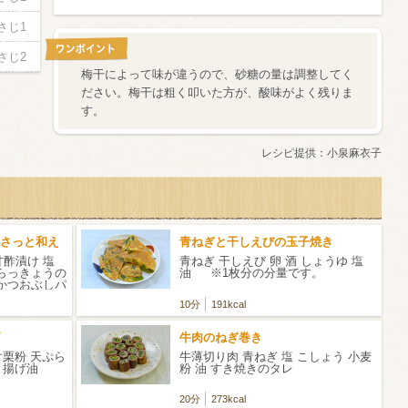
さじ1
さじ2
梅干によって味が違うので、砂糖の量は調整してく
ださい。梅干は粗く叩いた方が、酸味がよく残りま
す。
レシピ提供：
小泉麻衣子
さっと和え
青ねぎと干しえびの玉子焼き
甘酢漬け 塩
青ねぎ 干しえび 卵 酒 しょうゆ 塩
 らっきょうの
油 ※1枚分の分量です。
 かつおぶしパ
10分
191kcal
牛肉のねぎ巻き
片栗粉 天ぷら
牛薄切り肉 青ねぎ 塩 こしょう 小麦
水 揚げ油
粉 油 すき焼きのタレ
20分
273kcal