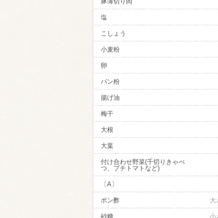
豚薄切り肉
塩
こしょう
小麦粉
卵
パン粉
揚げ油
梅干
大根
大葉
付け合わせ野菜(千切りきゃべ
つ、プチトマトなど)
〔A〕
ポン酢
大
砂糖
小