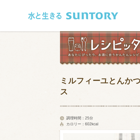
このページの本文へ移動
ミルフィーユとんか
和食
洋食
ス
フレンチ
アジア・エス
肉
魚介類
調理時間：
25分
カロリー：
602kcal
卵・乳製品
豆腐・豆類
お米・麺
その他