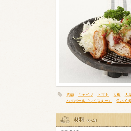
類・穀物
ビール
ハイボール（
赤ワイン
白ワイン
豚肉
キャベツ
トマト
大根
大
ハイボール（ウイスキー）
角ハイ
材料
(2人分)