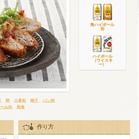
角ハイボール
ウイスキー）
ウイスキー・ブランデー
焼酎
缶
検索
ハイボール
（ウイスキ
ー）
葉
卵
小麦粉
梅干
パン粉
ボール缶
和食
作り方