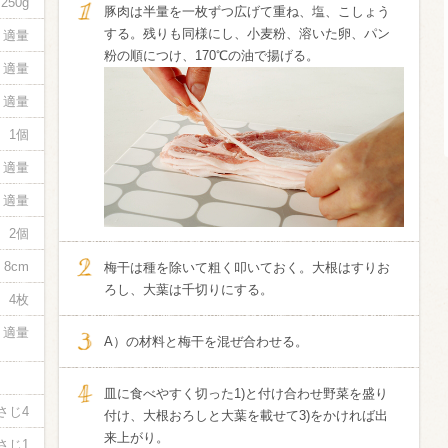
250g
豚肉は半量を一枚ずつ広げて重ね、塩、こしょう
する。残りも同様にし、小麦粉、溶いた卵、パン
適量
信州富士見町
粉の順につけ、170℃の油で揚げる。
ブリュット 2
適量
750ml瓶
2026年7月
適量
1個
適量
適量
2個
8cm
梅干は種を除いて粗く叩いておく。大根はすりお
ろし、大葉は千切りにする。
4枚
適量
A）の材料と梅干を混ぜ合わせる。
皿に食べやすく切った1)と付け合わせ野菜を盛り
さじ4
付け、大根おろしと大葉を載せて3)をかければ出
来上がり。
さじ1