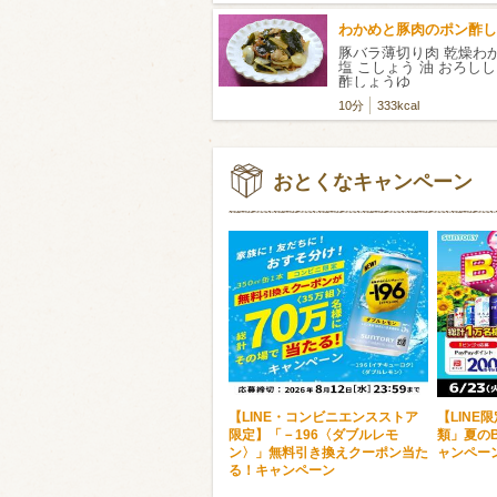
わかめと豚肉のポン酢し
豚バラ薄切り肉 乾燥わ
塩 こしょう 油 おろし
酢しょうゆ
10分
333kcal
おとくなキャンペーン
【LINE・コンビニエンスストア
【LINE
限定】「－196〈ダブルレモ
類」夏のB
ン〉」無料引き換えクーポン当た
ャンペー
る！キャンペーン