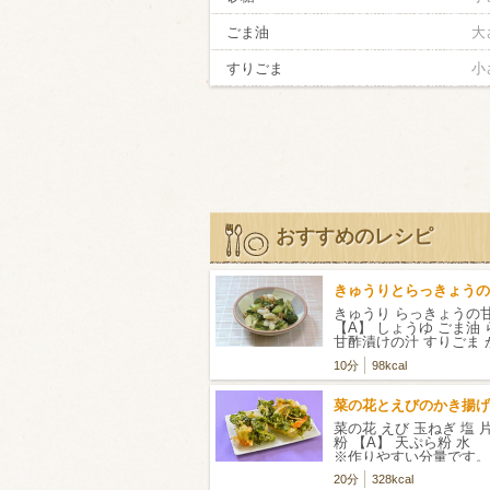
ごま油
大
すりごま
小
おすすめのレシピ
きゅうりとらっきょうの
きゅうり らっきょうの
【A】 しょうゆ ごま油
甘酢漬けの汁 すりごま
ック
10分
98kcal
菜の花とえびのかき揚げ
菜の花 えび 玉ねぎ 塩 
粉 【A】 天ぷら粉 
※作りやすい分量です。
20分
328kcal