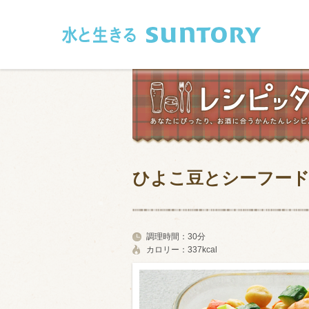
このページの本文へ移動
ひよこ豆とシーフー
和食
洋食
フレンチ
アジア・エス
調理時間：
30分
カロリー：
337kcal
肉
魚介類
卵・乳製品
豆腐・豆類
お米・麺
その他