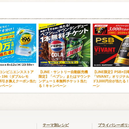
・コンビニエンスストア
【LINE・サントリー自動販売機
【LINE限定】PSB×日
－196〈ダブルレモ
限定】「ペプシ」またはマウンテ
「VIVANT」オリジナ
料引き換えクーポン当た
ンデュー１本無料チケット当た
ド3,000円分が当たる
ンペーン
る！キャンペーン
ーン
テーマ別レシピ
プライバシーポリ