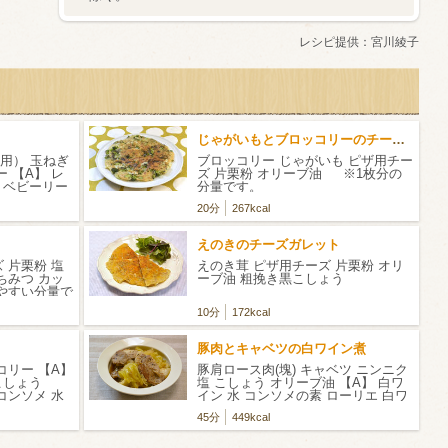
レシピ提供：
宮川綾子
じゃがいもとブロッコリーのチーズガレット
用） 玉ねぎ
ブロッコリー じゃがいも ピザ用チー
 【A】 レ
ズ 片栗粉 オリーブ油 ※1枚分の
 ベビーリー
分量です。
20分
267kcal
えのきのチーズガレット
 片栗粉 塩
えのき茸 ピザ用チーズ 片栗粉 オリ
ちみつ カッ
ーブ油 粗挽き黒こしょう
やすい分量で
10分
172kcal
豚肉とキャベツの白ワイン煮
コリー 【A】
豚肩ロース肉(塊) キャベツ ニンニク
 こしょう
塩 こしょう オリーブ油 【A】 白ワ
コンソメ 水
イン 水 コンソメの素 ローリエ 白ワ
インビネガー 粗挽き黒こしょう
45分
449kcal