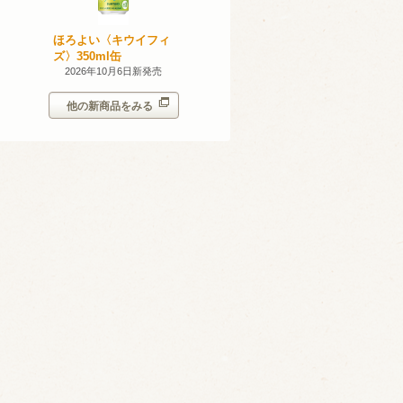
無添加のお
ほろよい〈キウイフィ
ほろよい〈レモネード
ン。スパー
ズ〉350ml缶
サワー〉350ml缶
シークヮー
7日新発売
2026年10月6日新発売
2026年10月6日新発売
350ml
他の新商品をみる