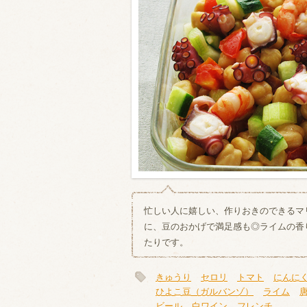
類・穀物
ビール
ハイボール（
赤ワイン
白ワイン
忙しい人に嬉しい、作りおきのできるマ
に、豆のおかげで満足感も◎ライムの香
たりです。
きゅうり
セロリ
トマト
にんに
ひよこ豆（ガルバンゾ）
ライム
ビール
白ワイン
フレンチ