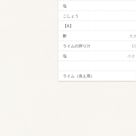
塩
こしょう
【A】
酢
大
ライムの搾り汁
1
塩
小さ
ライム（添え用）