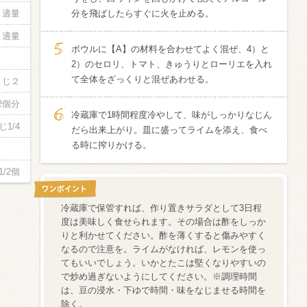
適量
分を飛ばしたらすぐに火を止める。
適量
ボウルに【A】の材料を合わせてよく混ぜ、4）と
2）のセロリ、トマト、きゅうりとローリエを入れ
て全体をざっくりと混ぜあわせる。
さじ２
/2個分
冷蔵庫で1時間程度冷やして、味がしっかりなじん
じ1/4
だら出来上がり。皿に盛ってライムを添え、食べ
る時に搾りかける。
1/2個
冷蔵庫で保管すれば、作り置きサラダとして3日程
度は美味しく食せられます。その場合は酢をしっか
りと利かせてください。酢を薄くすると傷みやすく
なるので注意を。ライムがなければ、レモンを使っ
てもいいでしょう。いかとたこは堅くなりやすいの
で炒め過ぎないようにしてください。※調理時間
は、豆の浸水・下ゆで時間・味をなじませる時間を
除く。