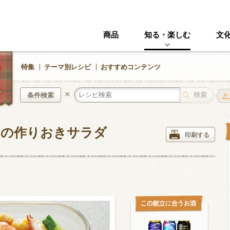
商品
知る・楽しむ
文
特集
テーマ別レシピ
おすすめコンテンツ
×
条件検索
と
ドの作りおきサラダ
中華風
イタリアン
印刷する
ニック
その他・創作料理
スイーツ
野菜・いも類
きのこ
加工食品系
くだもの