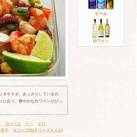
ビール
ウイスキー）
ウイスキー・ブランデー
焼酎
白ワイン
検索
リネサラダ。あっさりしているの
りに合う、爽やかな白ワインがぴっ
く
ローリエ
たこ
えび
唐辛子
オリーブ油(オリーブオイル)