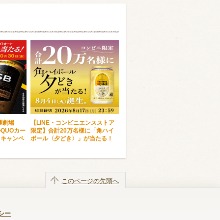
曜劇場
【LINE・コンビニエンスストア
ルQUOカー
限定】合計20万名様に「角ハイ
！キャンペ
ボール〈夕どき〉」が当たる！
このページの先頭へ
シー