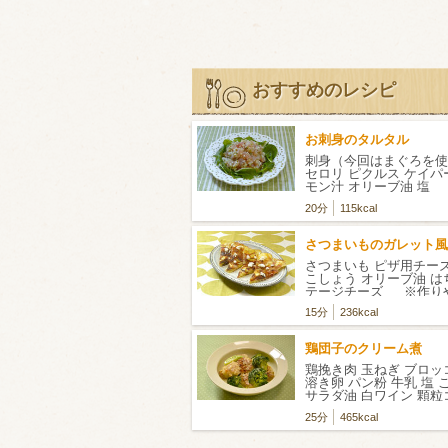
おすすめのレシピ
お刺身のタルタル
刺身（今回はまぐろを使
セロリ ピクルス ケイパー
モン汁 オリーブ油 塩
フ
20分
115kcal
さつまいものガレット風
さつまいも ピザ用チーズ
こしょう オリーブ油 は
テージチーズ ※作り
す。
15分
236kcal
鶏団子のクリーム煮
鶏挽き肉 玉ねぎ ブロッ
溶き卵 パン粉 牛乳 塩
サラダ油 白ワイン 顆粒
牛乳 生クリーム
25分
465kcal