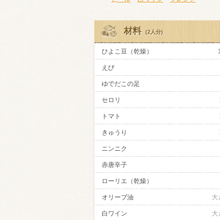
材料
(2人分)
ひよこ豆（乾燥）
えび
ゆでだこの足
セロリ
トマト
きゅうり
ニンニク
赤唐辛子
ローリエ（乾燥）
オリーブ油
大
白ワイン
大