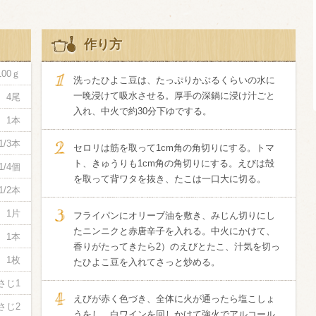
酸化防止剤
作り方
いしいワイ
クリング 〈
2026年7月
サー＆レモン〉
100ｇ
洗ったひよこ豆は、たっぷりかぶるくらいの水に
缶
一晩浸けて吸水させる。厚手の深鍋に浸け汁ごと
4尾
入れ、中火で約30分下ゆでする。
1本
1/3本
セロリは筋を取って1cm角の角切りにする。トマ
ト、きゅうりも1cm角の角切りにする。えびは殻
1/4個
を取って背ワタを抜き、たこは一口大に切る。
1/2本
1片
フライパンにオリーブ油を敷き、みじん切りにし
たニンニクと赤唐辛子を入れる。中火にかけて、
1本
香りがたってきたら2）のえびとたこ、汁気を切っ
1枚
たひよこ豆を入れてさっと炒める。
さじ1
えびが赤く色づき、全体に火が通ったら塩こしょ
さじ2
うをし、白ワインを回しかけて強火でアルコール