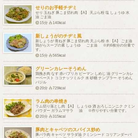
せりのお手軽チヂミ
せり 玉ねぎ 豚こま切れ肉 【A】 天ぷら粉 塩 しょうゆ 水
油 ごま油
15分
140kcal
新しょうがのチヂミ風
新しょうが 青ねぎ 豚こま切れ肉 天ぷら粉 水 【A】 ごま油
鶏がらスープの素 しょうゆ ごま油 ※約6枚分の分量で
す。
15分
565kcal
グリーンカレーそうめん
鶏挽き肉 なす 赤パプリカ ピーマン しめじ 油 グリーンカレ
ーペースト ココナッツミルク 水 砂糖 ナンプラー そうめん
バジル
20分
729kcal
ラム肉の串焼き
ラム切り落とし肉 【A】 しょうゆ 酒 おろしニンニク クミン
パウダー ガラムマサラ 油 ※作りやすい分量です。
20分
315kcal
豚肉とキャベツのスパイス炒め
豚バラ肉 キャベツ サラダ油 クミンシード コリアンダーパ