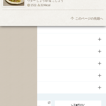
ウダー しょうゆ 塩 こしょう
15分
324kcal
このページの先頭へ
商品
商品TOP
知る・楽しむ
商品一覧
知る・楽しむTOP
文化・スポーツ
商品発売情報
キャンペーン
文化・スポーツTOP
サステナビリティ
栄養成分一覧
工場見学
サントリーホール
サステナビリティTOP
企業情報
お料理・お酒レシピ
サントリー美術館
トップメッセージ
企業情報TOP