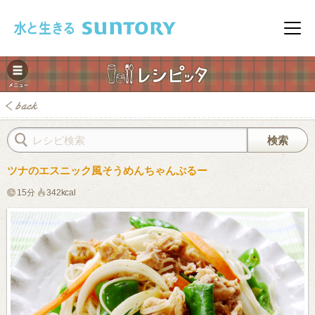
このページの本文へ移動
メニ
ツナのエスニック風そうめんちゃんぷるー
15分
342kcal
みレシピ