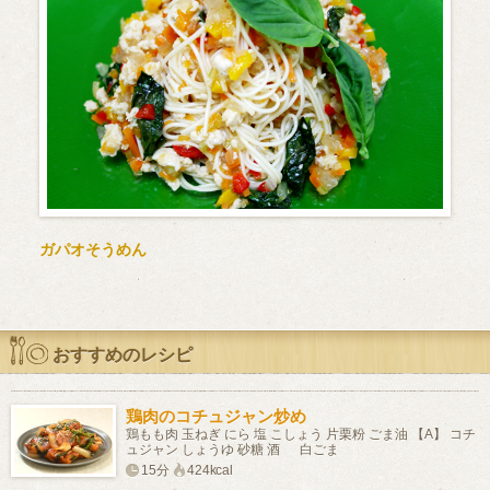
ガパオそうめん
おすすめのレシピ
鶏肉のコチュジャン炒め
鶏もも肉 玉ねぎ にら 塩 こしょう 片栗粉 ごま油 【A】 コチ
ュジャン しょうゆ 砂糖 酒 白ごま
15分
424kcal