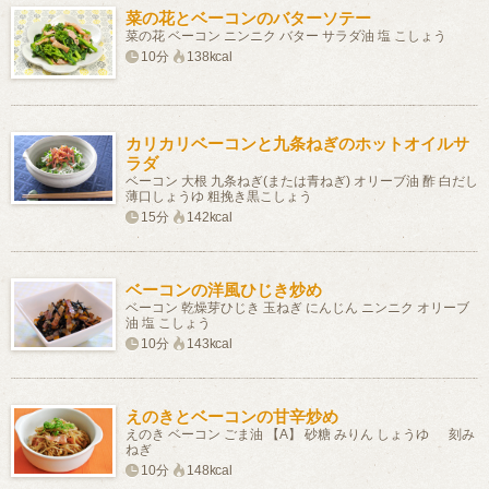
菜の花とベーコンのバターソテー
菜の花 ベーコン ニンニク バター サラダ油 塩 こしょう
10分
138kcal
カリカリベーコンと九条ねぎのホットオイルサ
ラダ
ベーコン 大根 九条ねぎ(または青ねぎ) オリーブ油 酢 白だし
薄口しょうゆ 粗挽き黒こしょう
15分
142kcal
ベーコンの洋風ひじき炒め
ベーコン 乾燥芽ひじき 玉ねぎ にんじん ニンニク オリーブ
油 塩 こしょう
10分
143kcal
えのきとベーコンの甘辛炒め
えのき ベーコン ごま油 【A】 砂糖 みりん しょうゆ 刻み
ねぎ
10分
148kcal