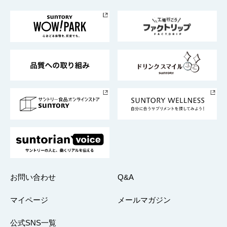
お料理・お酒レシピ
サントリー美術館
トップメッセージ
企業情報TOP
地域情報
サントリーサンバーズ大阪
サントリーが考えるサステナビリティ経営
企業概要
東京サントリーサンゴリアス
ESG情報ポータル
グループ企業一覧
サントリースポーツ
サステナビリティストーリーズ
事業所一覧
採用情報
お問い合わせ
Q&A
マイページ
メールマガジン
公式SNS一覧