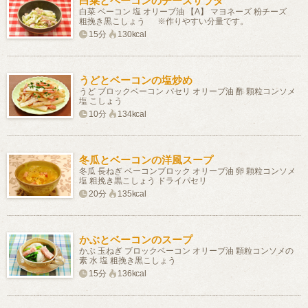
白菜とベーコンのチーズサラダ
白菜 ベーコン 塩 オリーブ油 【A】 マヨネーズ 粉チーズ
粗挽き黒こしょう ※作りやすい分量です。
15分
130kcal
うどとベーコンの塩炒め
うど ブロックベーコン パセリ オリーブ油 酢 顆粒コンソメ
塩 こしょう
10分
134kcal
冬瓜とベーコンの洋風スープ
冬瓜 長ねぎ ベーコンブロック オリーブ油 卵 顆粒コンソメ
塩 粗挽き黒こしょう ドライパセリ
20分
135kcal
かぶとベーコンのスープ
かぶ 玉ねぎ ブロックベーコン オリーブ油 顆粒コンソメの
素 水 塩 粗挽き黒こしょう
15分
136kcal