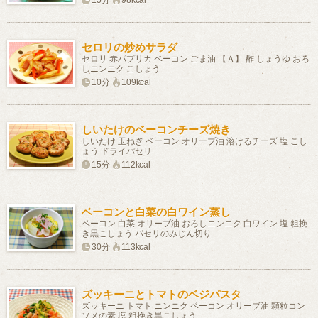
15分
98kcal
セロリの炒めサラダ
セロリ 赤パプリカ ベーコン ごま油 【Ａ】 酢 しょうゆ おろ
しニンニク こしょう
10分
109kcal
しいたけのベーコンチーズ焼き
しいたけ 玉ねぎ ベーコン オリーブ油 溶けるチーズ 塩 こし
ょう ドライパセリ
15分
112kcal
ベーコンと白菜の白ワイン蒸し
ベーコン 白菜 オリーブ油 おろしニンニク 白ワイン 塩 粗挽
き黒こしょう パセリのみじん切り
30分
113kcal
ズッキーニとトマトのベジパスタ
ズッキーニ トマト ニンニク ベーコン オリーブ油 顆粒コン
ソメの素 塩 粗挽き黒こしょう