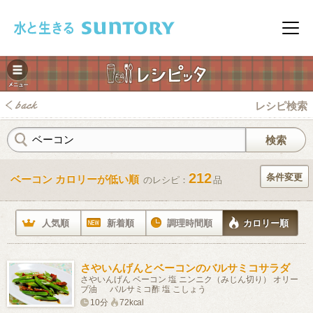
このページの本文へ移動
メニ
レシピ検索
212
条件変更
ベーコン カロリーが低い順
のレシピ：
品
みレシピ
人気順
新着順
調理時間順
カロリー順
さやいんげんとベーコンのバルサミコサラダ
さやいんげん ベーコン 塩 ニンニク（みじん切り） オリー
ブ油 バルサミコ酢 塩 こしょう
10分
72kcal