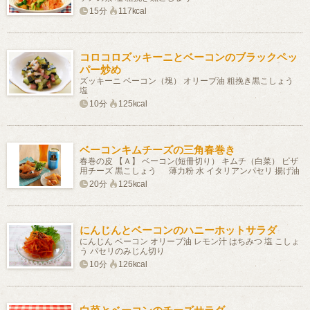
15分
117kcal
コロコロズッキーニとベーコンのブラックペッ
パー炒め
ズッキーニ ベーコン（塊） オリーブ油 粗挽き黒こしょう
塩
10分
125kcal
ベーコンキムチーズの三角春巻き
春巻の皮 【Ａ】 ベーコン(短冊切り） キムチ（白菜） ピザ
用チーズ 黒こしょう 薄力粉 水 イタリアンパセリ 揚げ油
20分
125kcal
にんじんとベーコンのハニーホットサラダ
にんじん ベーコン オリーブ油 レモン汁 はちみつ 塩 こしょ
う パセリのみじん切り
10分
126kcal