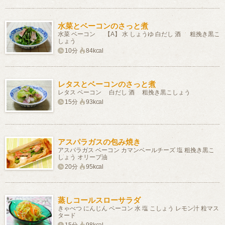
水菜とベーコンのさっと煮
水菜 ベーコン 【A】 水 しょうゆ 白だし 酒 粗挽き黒こ
しょう
10分
84kcal
レタスとベーコンのさっと煮
レタス ベーコン 白だし 酒 粗挽き黒こしょう
15分
93kcal
アスパラガスの包み焼き
アスパラガス ベーコン カマンベールチーズ 塩 粗挽き黒こ
しょう オリーブ油
20分
95kcal
蒸しコールスローサラダ
きゃべつ にんじん ベーコン 水 塩 こしょう レモン汁 粒マス
タード