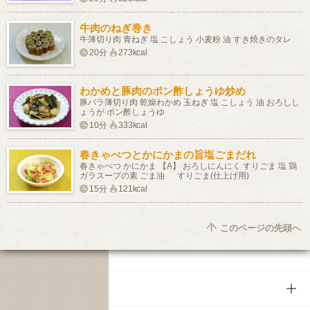
牛肉のねぎ巻き
牛薄切り肉 青ねぎ 塩 こしょう 小麦粉 油 すき焼きのタレ
20分
273kcal
わかめと豚肉のポン酢しょうゆ炒め
豚バラ薄切り肉 乾燥わかめ 玉ねぎ 塩 こしょう 油 おろしし
ょうが ポン酢しょうゆ
10分
333kcal
春きゃべつとかにかまの旨塩ごまだれ
春きゃべつ かにかま 【A】 おろしにんにく すりごま 塩 鶏
ガラスープの素 ごま油 すりごま(仕上げ用)
15分
121kcal
このページの先頭へ
商品