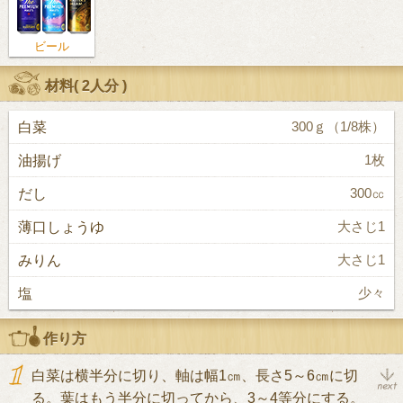
ビール
材料(
2人分
)
白菜
300ｇ（1/8株）
油揚げ
1枚
だし
300㏄
薄口しょうゆ
大さじ1
みりん
大さじ1
塩
少々
作り方
白菜は横半分に切り、軸は幅1㎝、長さ5～6㎝に切
る。葉はもう半分に切ってから、3～4等分にする。