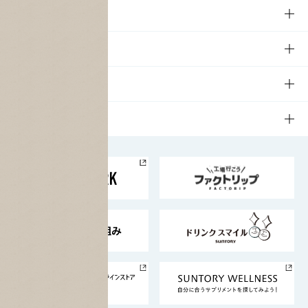
商品TOP
知る・楽しむ
商品一覧
知る・楽しむTOP
文化・スポーツ
商品発売情報
キャンペーン
文化・スポーツTOP
サステナビリティ
栄養成分一覧
工場見学
サントリーホール
サステナビリティTOP
企業情報
お料理・お酒レシピ
サントリー美術館
トップメッセージ
企業情報TOP
地域情報
サントリーサンバーズ大阪
サントリーが考えるサステナビリティ経営
企業概要
東京サントリーサンゴリアス
ESG情報ポータル
グループ企業一覧
サントリースポーツ
サステナビリティストーリーズ
事業所一覧
採用情報