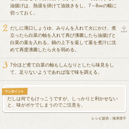
油揚げは、熱湯を掛けて油抜きをし、7～8㎜の幅に
切っておく。
だしに薄口しょうゆ、みりんを入れて火にかけ、煮
立ったら白菜の軸を入れて再び沸騰したら油揚げと
白菜の葉を入れる。鍋の上下を返して葉を煮汁に沈
めて再度沸騰したら火を弱める。
7分ほど煮て白菜の軸もしんなりとしたら味見をし
て、足りないようであれば塩で味を調える。
だしは何でもけっこうですが、しっかりと利かせない
と、味がボケでしまうのでご注意を。
レシピ提供：海津澄子