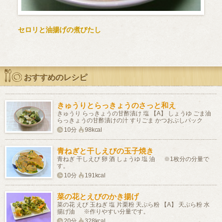
セロリと油揚げの煮びたし
おすすめのレシピ
きゅうりとらっきょうのさっと和え
きゅうり らっきょうの甘酢漬け 塩 【A】 しょうゆ ごま油
らっきょうの甘酢漬けの汁 すりごま かつおぶしパック
10分
98kcal
青ねぎと干しえびの玉子焼き
青ねぎ 干しえび 卵 酒 しょうゆ 塩 油 ※1枚分の分量で
す。
10分
191kcal
菜の花とえびのかき揚げ
菜の花 えび 玉ねぎ 塩 片栗粉 天ぷら粉 【A】 天ぷら粉 水
揚げ油 ※作りやすい分量です。
20分
328kcal