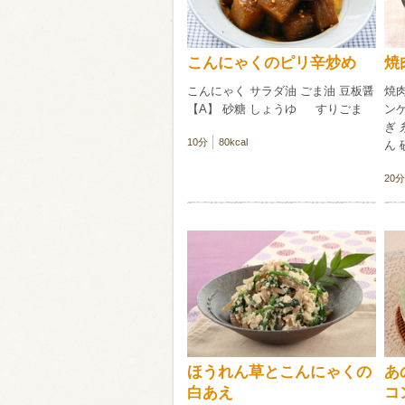
こんにゃくのピリ辛炒め
焼
こんにゃく サラダ油 ごま油 豆板醤
焼
【A】 砂糖 しょうゆ すりごま
ン
ぎ 
10分
80kcal
ん 
20分
ほうれん草とこんにゃくの
あ
白あえ
コ