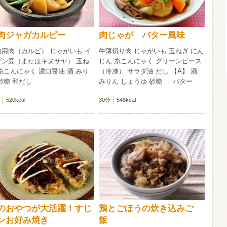
信州富士見町
ブリュット 2
肉ジャガカルビー
肉じゃが バター風味
750ml瓶
2026年7月
肉用肉（カルビ） じゃがいも イ
牛薄切り肉 じゃがいも 玉ねぎ にん
ゲン豆（またはキヌサヤ） 玉ね
じん 糸こんにゃく グリーンピース
糸こんにゃく 濃口醤油 酒 みり
（冷凍） サラダ油 だし 【A】 酒
砂糖 和だし
みりん しょうゆ 砂糖 バター
520kcal
30分
548kcal
のおやつが大活躍！すじ
鶏とごほうの炊き込みご
ンお好み焼き
飯