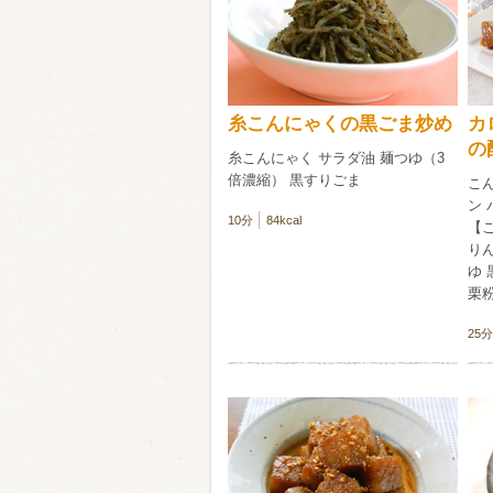
類・穀物
ビール
ハイボール（
糸こんにゃくの黒ごま炒め
カ
赤ワイン
白ワイン
の
糸こんにゃく サラダ油 麺つゆ（3
倍濃縮） 黒すりごま
こん
ン 
10分
84kcal
【
り
ゆ 
栗
25分