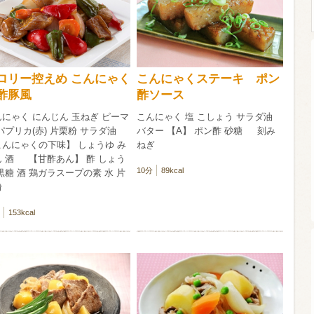
ウイスキー）
ウイスキー・ブランデー
焼酎
ロリー控えめ こんにゃく
こんにゃくステーキ ポン
酢豚風
酢ソース
検索
にゃく にんじん 玉ねぎ ピーマ
こんにゃく 塩 こしょう サラダ油
パプリカ(赤) 片栗粉 サラダ油
バター 【A】 ポン酢 砂糖 刻み
こんにゃくの下味】 しょうゆ み
ねぎ
ん 酒 【甘酢あん】 酢 しょう
10分
89kcal
黒糖 酒 鶏ガラスープの素 水 片
粉
153kcal