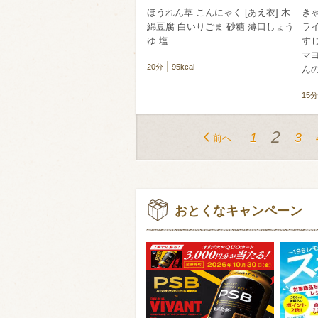
ほうれん草 こんにゃく [あえ衣] 木
き
綿豆腐 白いりごま 砂糖 薄口しょう
ラ
ゆ 塩
す
マヨ
20分
95kcal
んの
15分
2
1
3
前へ
おとくなキャンペーン