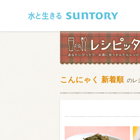
このページの本文へ移動
こんにゃく 新着順
のレ
和食
洋食
フレンチ
アジア・エス
肉
魚介類
卵・乳製品
豆腐・豆類
お米・麺
その他