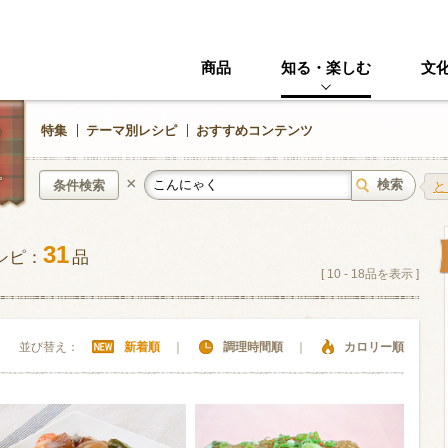
商品
知る・楽しむ
文
特集
テーマ別レシピ
おすすめコンテンツ
×
条件検索
と
31
シピ：
品
中華風
イタリアン
[
10
-
18
品を表示 ]
ニック
その他・創作料理
スイーツ
並び替え：
新着順
｜
調理時間順
｜
カロリー順
野菜・いも類
きのこ
加工食品系
くだもの