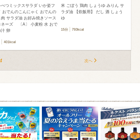
ゃべつミックスサラダ いか姿フ
米 ごぼう 鶏肉 しょうゆ みりん サ
イ おでんのこんにゃく おでんの
ラダ油 【炊飯用】 だし 酒 しょう
じ肉 サラダ油 お好み焼きソース
ゆ
ネーズ 〔A〕 小麦粉 水 おで
15分
793kcal
汁 卵
401kcal
4
次へ